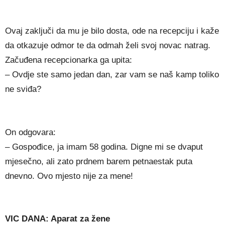
Ovaj zaključi da mu je bilo dosta, ode na recepciju i kaže
da otkazuje odmor te da odmah želi svoj novac natrag.
Začuđena recepcionarka ga upita:
– Ovdje ste samo jedan dan, zar vam se naš kamp toliko
ne sviđa?
On odgovara:
– Gospođice, ja imam 58 godina. Digne mi se dvaput
mjesečno, ali zato prdnem barem petnaestak puta
dnevno. Ovo mjesto nije za mene!
VIC DANA: Aparat za žene