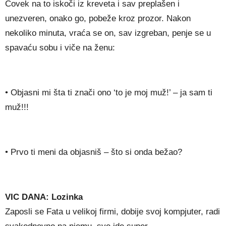
Čovek na to iskoči iz kreveta i sav preplašen i
unezveren, onako go, pobeže kroz prozor. Nakon
nekoliko minuta, vraća se on, sav izgreban, penje se u
spavaću sobu i viče na ženu:
• Objasni mi šta ti znači ono ‘to je moj muž!’ – ja sam ti
muž!!!
• Prvo ti meni da objasniš – što si onda bežao?
VIC DANA: Lozinka
Zaposli se Fata u velikoj firmi, dobije svoj kompjuter, radi