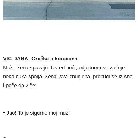
VIC DANA: Greška u koracima
Muž i žena spavaju. Usred noći, odjednom se začuje
neka buka spolja. Žena, sva zbunjena, probudi se iz sna
i poče da viče:
• Jao! To je sigurno moj muž!