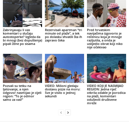
Zabrinjavaju li vas
Rezervisali apartman “tri
Pred hrvatskim
komentari u slučaju
minute od plaže”, a tek
navijačima izgovorio je
autostoperke? Izgleda da
po dolasku shvatili šta ih
rečenicu koja je mnoge
bi mnogi (bez dopuštenja)
zapravo čeka
razljutila, a onda je
pipali žene po sisama
uslijedio obrat koji niko
nije očekivao
Pozvali su tetku na
VIDEO: Milioni gledaju
VIDEO KOJI JE NASMIJAO
ljetovanje, a njen
dostavu pizze na moru:
REGION: Jedna riječ
odgovor nasmijao je cijeli
Sve je visilo o jednoj
otkrila odakle je porodica
region: “To je odmor
sekundi
na plaži, komentari
samo za vas!”
oduševili društvene
mreže