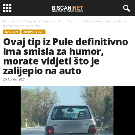
Naslovnica
Magazin
Zanimljivosti
Ovaj tip iz Pule definitivno ima smisla za
humor, morate vidjeti što...
MAGAZIN
ZANIMLJIVOSTI
Ovaj tip iz Pule definitivno
ima smisla za humor,
morate vidjeti što je
zalijepio na auto
20 Aprila, 2021