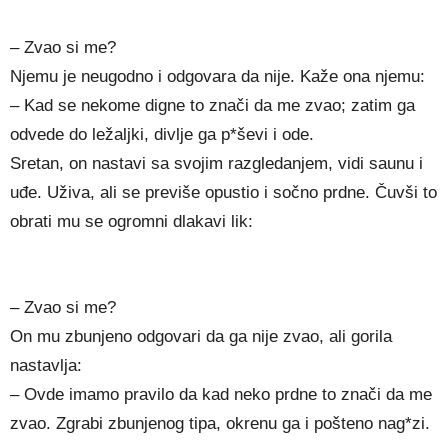
– Zvao si me?
Njemu je neugodno i odgovara da nije. Kaže ona njemu:
– Kad se nekome digne to znači da me zvao; zatim ga
odvede do ležaljki, divlje ga p*ševi i ode.
Sretan, on nastavi sa svojim razgledanjem, vidi saunu i
uđe. Uživa, ali se previše opustio i sočno prdne. Čuvši to
obrati mu se ogromni dlakavi lik:
– Zvao si me?
On mu zbunjeno odgovari da ga nije zvao, ali gorila
nastavlja:
– Ovde imamo pravilo da kad neko prdne to znači da me
zvao. Zgrabi zbunjenog tipa, okrenu ga i pošteno nag*zi.