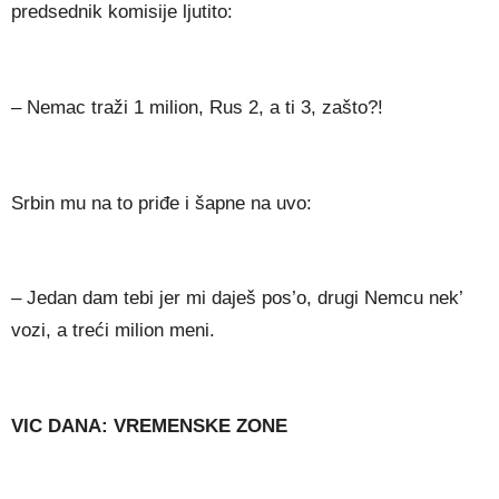
predsednik komisije ljutito:
– Nemac traži 1 milion, Rus 2, a ti 3, zašto?!
Srbin mu na to priđe i šapne na uvo:
– Jedan dam tebi jer mi daješ pos’o, drugi Nemcu nek’
vozi, a treći milion meni.
VIC DANA: VREMENSKE ZONE