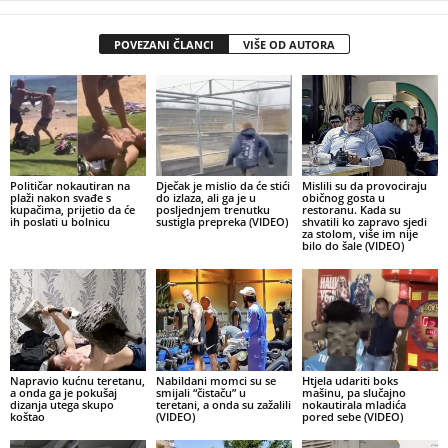
POVEZANI ČLANCI
VIŠE OD AUTORA
Političar nokautiran na
Dječak je mislio da će stići
Mislili su da provociraju
plaži nakon svađe s
do izlaza, ali ga je u
običnog gosta u
kupačima, prijetio da će
posljednjem trenutku
restoranu. Kada su
ih poslati u bolnicu
sustigla prepreka (VIDEO)
shvatili ko zapravo sjedi
za stolom, više im nije
bilo do šale (VIDEO)
Napravio kućnu teretanu,
Nabildani momci su se
Htjela udariti boks
a onda ga je pokušaj
smijali “čistaču” u
mašinu, pa slučajno
dizanja utega skupo
teretani, a onda su zažalili
nokautirala mladića
koštao
(VIDEO)
pored sebe (VIDEO)