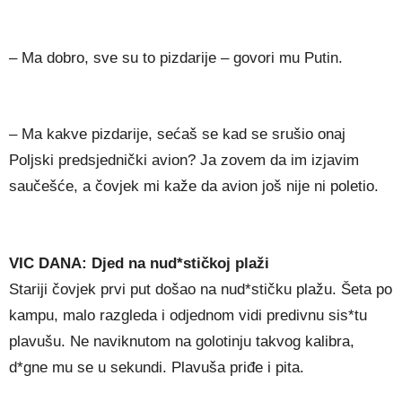
– Ma dobro, sve su to pizdarije – govori mu Putin.
– Ma kakve pizdarije, sećaš se kad se srušio onaj
Poljski predsjednički avion? Ja zovem da im izjavim
saučešće, a čovjek mi kaže da avion još nije ni poletio.
VIC DANA: Djed na nud*stičkoj plaži
Stariji čovjek prvi put došao na nud*stičku plažu. Šeta po
kampu, malo razgleda i odjednom vidi predivnu sis*tu
plavušu. Ne naviknutom na golotinju takvog kalibra,
d*gne mu se u sekundi. Plavuša priđe i pita.