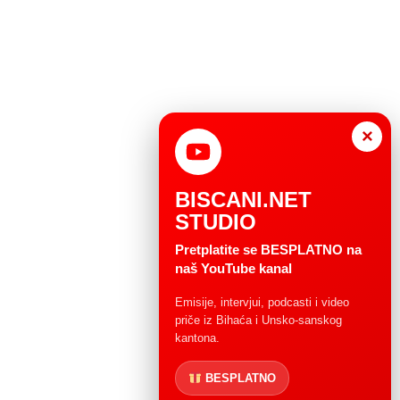
×
BISCANI.NET
STUDIO
Pretplatite se BESPLATNO na
naš YouTube kanal
Emisije, intervjui, podcasti i video
priče iz Bihaća i Unsko-sanskog
kantona.
BESPLATNO