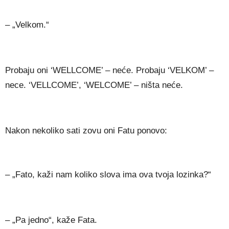
– „Velkom.“
Probaju oni ‘WELLCOME’ – neće. Probaju ‘VELKOM’ –
nece. ‘VELLCOME’, ‘WELCOME’ – ništa neće.
Nakon nekoliko sati zovu oni Fatu ponovo:
– „Fato, kaži nam koliko slova ima ova tvoja lozinka?“
– „Pa jedno“, kaže Fata.