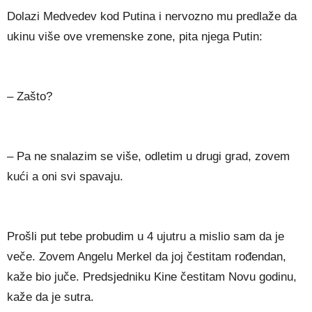
Dolazi Medvedev kod Putina i nervozno mu predlaže da
ukinu više ove vremenske zone, pita njega Putin:
– Zašto?
– Pa ne snalazim se više, odletim u drugi grad, zovem
kući a oni svi spavaju.
Prošli put tebe probudim u 4 ujutru a mislio sam da je
veče. Zovem Angelu Merkel da joj čestitam rođendan,
kaže bio juče. Predsjedniku Kine čestitam Novu godinu,
kaže da je sutra.