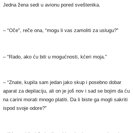
Jedna žena sedi u avionu pored sveštenika.
– “Oče”, reče ona, “mogu li vas zamoliti za uslugu?”
– “Rado, ako ću biti u mogućnosti, kćeri moja.”
– “Znate, kupila sam jedan jako skup i posebno dobar
aparat za depilaciju, ali on je još nov i sad se bojim da ću
na carini morati mnogo platiti. Da li biste ga mogli sakriti
ispod svoje odore?”