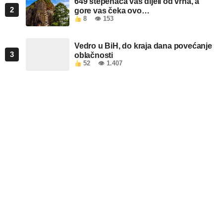
649 stepenaca vas dijeli od vrha, a
2
gore vas čeka ovo…
8
👁 153
Vedro u BiH, do kraja dana povećanje
3
oblačnosti
52
👁 1.407