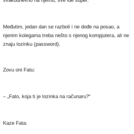
svakodnevno na njemu, sve ide super.
Međutim, jedan dan se razboli i ne dođe na posao, a
njenim kolegama treba nešto s njenog kompjutera, ali ne
znaju lozinku (password).
Zovu oni Fatu:
– „Fato, koja ti je lozinka na računaru?“
Kaze Fata: