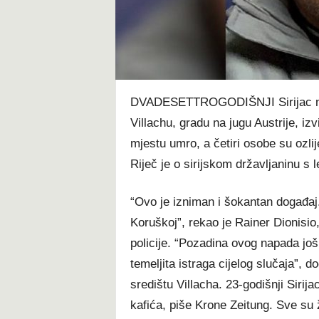
t
DVADESETTROGODIŠNJI Sirijac nas
Villachu, gradu na jugu Austrije, izv
mjestu umro, a četiri osobe su ozlij
Riječ je o sirijskom državljaninu s l
“Ovo je izniman i šokantan događaj
Koruškoj”, rekao je Rainer Dionisio
policije. “Pozadina ovog napada još
temeljita istraga cijelog slučaja”,
središtu Villacha. 23-godišnji Siri
kafića, piše Krone Zeitung. Sve su 