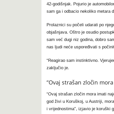
42-godišnjak. Pojurio je automobi
sam ga i odbacio nekoliko metara dal
Prolaznici su počeli udarati po nje
objašnjava. Oštro je osudio postup
sam već dugi niz godina, dobro sam
nas ljudi neće uspoređivati s počini
“Reagirao sam instinktivno. Vjeruje
zaključio je.
“Ovaj strašan zločin mora 
“Ovaj strašan zločin mora imati naj
god živi u Koruškoj, u Austriji, mor
i vrijednostima”, izjavio je koruški 