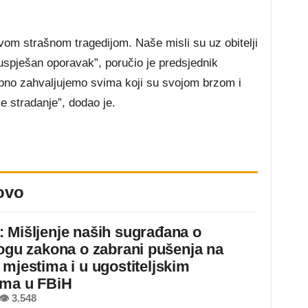
vom strašnom tragedijom. Naše misli su uz obitelji
 uspješan oporavak”, poručio je predsjednik
no zahvaljujemo svima koji su svojom brzom i
e stradanje”, dodao je.
ovo
 Mišljenje naših sugrađana o
logu zakona o zabrani pušenja na
 mjestima i u ugostiteljskim
ima u FBiH
👁 3.548