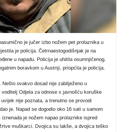
umično je jučer izbo nožem pet prolaznika u
ijestila je policija. Četrnaestogodišnjak je na
eđene u napadu. Policija je uhitila osumnjičenog.
egalnim boravkom u Austriji, priopćila je policija.
. Nešto ovakvo dosad nije zabilježeno u
, voditelj Odjela za odnose s javnošću koruške
 uvijek nije poznata, a trenutno se provodi
 dodao je. Napad se dogodio oko 16 sati u samom
jac iznenada je nožem napao prolaznike ispred
žrtve muškarci. Dvojica su lakše, a dvojica teško