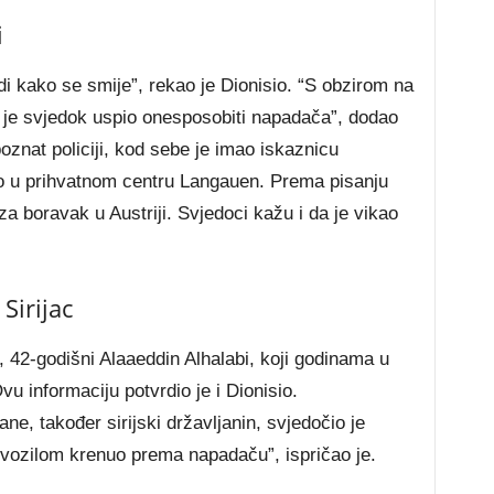
i
i kako se smije”, rekao je Dionisio. “S obzirom na
o je svjedok uspio onesposobiti napadača”, dodao
poznat policiji, kod sebe je imao iskaznicu
vio u prihvatnom centru Langauen. Prema pisanju
za boravak u Austriji. Svjedoci kažu i da je vikao
Sirijac
, 42-godišni Alaaeddin Alhalabi, koji godinama u
vu informaciju potvrdio je i Dionisio.
ne, također sirijski državljanin, svjedočio je
 vozilom krenuo prema napadaču”, ispričao je.