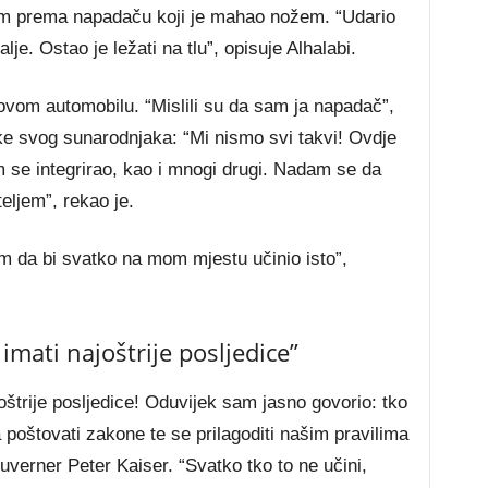
lom prema napadaču koji je mahao nožem. “Udario
je. Ostao je ležati na tlu”, opisuje Alhalabi.
govom automobilu. “Mislili su da sam ja napadač”,
ke svog sunarodnjaka: “Mi nismo svi takvi! Ovdje
 se integrirao, kao i mnogi drugi. Nadam se da
teljem”, rekao je.
m da bi svatko na mom mjestu učinio isto”,
imati najoštrije posljedice”
oštrije posljedice! Oduvijek sam jasno govorio: tko
a poštovati zakone te se prilagoditi našim pravilima
guverner Peter Kaiser. “Svatko tko to ne učini,