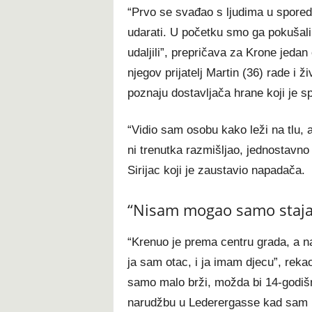
“Prvo se svađao s ljudima u spored
udarati. U početku smo ga pokušali
udaljili”, prepričava za Krone jeda
njegov prijatelj Martin (36) rade i ž
poznaju dostavljača hrane koji je spr
“Vidio sam osobu kako leži na tlu
ni trenutka razmišljao, jednostavn
Sirijac koji je zaustavio napadača.
“Nisam mogao samo stajati
“Krenuo je prema centru grada, a na 
ja sam otac, i ja imam djecu”, reka
samo malo brži, možda bi 14-godišn
narudžbu u Lederergasse kad sam ugl