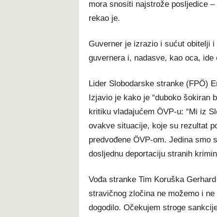
mora snositi najstrože posljedice – 
rekao je.
Guverner je izrazio i sućut obitelji
guvernera i, nadasve, kao oca, ide o
Lider Slobodarske stranke (FPÖ) E
Izjavio je kako je “duboko šokiran 
kritiku vladajućem ÖVP-u: “Mi iz 
ovakve situacije, koje su rezultat p
predvođene ÖVP-om. Jedina smo stra
dosljednu deportaciju stranih krimin
Vođa stranke Tim Koruška Gerhard 
stravičnog zločina ne možemo i ne 
dogodilo. Očekujem stroge sankcije 