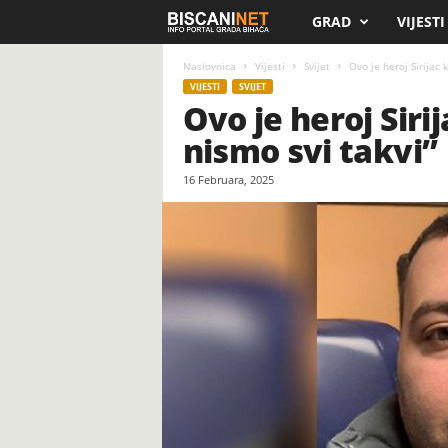
GRAD
VIJESTI
B
i
Naslovnica
Vijesti
Svijet
Ovo je heroj Sirijac 
VIJESTI
SVIJET
Ovo je heroj Siri
s
nismo svi takvi”
c
16 Februara, 2025
a
n
i
.
n
e