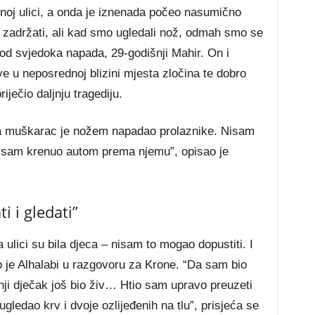
noj ulici, a onda je iznenada počeo nasumično
 zadržati, ali kad smo ugledali nož, odmah smo se
n od svjedoka napada, 29-godišnji Mahir. On i
ive u neposrednoj blizini mjesta zločina te dobro
iječio daljnju tragediju.
, a muškarac je nožem napadao prolaznike. Nisam
o sam krenuo autom prema njemu”, opisao je
 i gledati”
ulici su bila djeca – nisam to mogao dopustiti. I
o je Alhalabi u razgovoru za Krone. “Da sam bio
ji dječak još bio živ… Htio sam upravo preuzeti
edao krv i dvoje ozlijeđenih na tlu”, prisjeća se