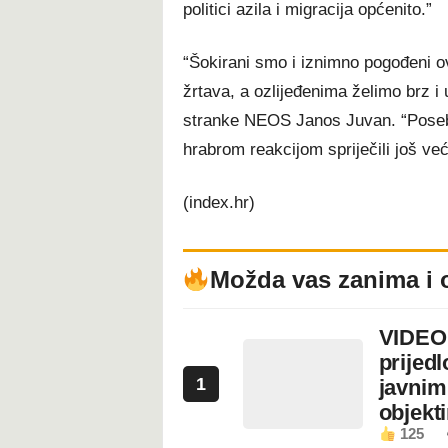
politici azila i migracija općenito.”
“Šokirani smo i iznimno pogođeni o
žrtava, a ozlijeđenima želimo brz i
stranke NEOS Janos Juvan. “Poseb
hrabrom reakcijom spriječili još već
(index.hr)
Možda vas zanima i 
VIDEO:
prijed
1
javnim
objekt
125