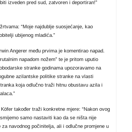
biti izveden pred sud, zatvoren i deportiran!”
 i žrtvama: “Moje najdublje suosjećanje, kao
bitelji ubijenog mladića.”
rwin Angerer među prvima je komentirao napad.
brutalnim napadom nožem” te je pritom uputio
Slobodarske stranke godinama upozoravamo na
ogubne azilantske politike stranke na vlasti
nka koja odlučno traži hitnu obustavu azila i
alaca.”
Köfer također traži konkretne mjere: “Nakon ovog
smijemo samo nastaviti kao da se ništa nije
za navodnog počinitelja, ali i odlučne promjene u