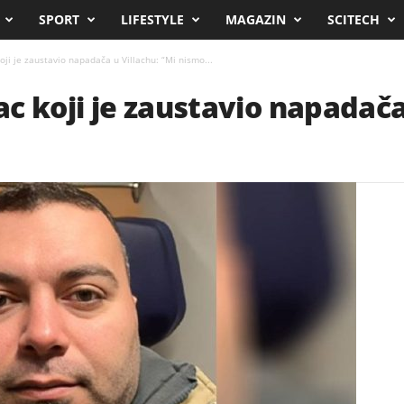
SPORT
LIFESTYLE
MAGAZIN
SCITECH
koji je zaustavio napadača u Villachu: “Mi nismo...
jac koji je zaustavio napadača