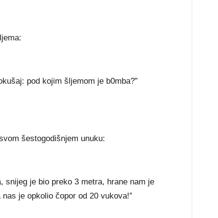
šljema:
pokušaj: pod kojim šljemom je b0mba?”
 svom šestogodišnjem unuku:
a, snijeg je bio preko 3 metra, hrane nam je
a nas je opkolio čopor od 20 vukova!”