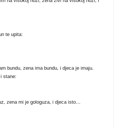
im na visokoj nozi, zena zivi na visokoj nozi, i
n te upita:
am bundu, zena ima bundu, i djeca je imaju.
i stane:
z, zena mi je gologuza, i djeca isto…