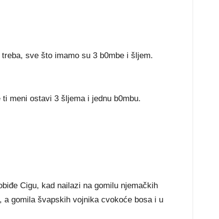
 treba, sve što imamo su 3 b0mbe i šljem.
 ti meni ostavi 3 šljema i jednu b0mbu.
obiđe Cigu, kad nailazi na gomilu njemačkih
, a gomila švapskih vojnika cvokoće bosa i u