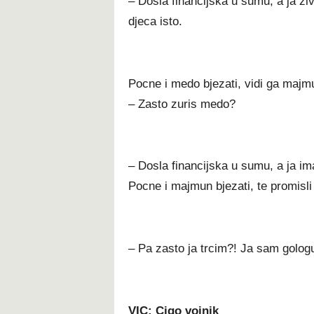
– Dosla financijska u sumu, a ja ziv
djeca isto.
Pocne i medo bjezati, vidi ga majmu
– Zasto zuris medo?
– Dosla financijska u sumu, a ja im
Pocne i majmun bjezati, te promisli 
– Pa zasto ja trcim?! Ja sam gologu
VIC: Cigo vojnik