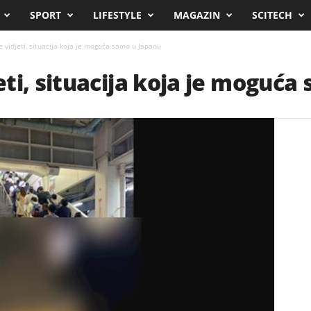
SPORT
LIFESTYLE
MAGAZIN
SCITECH
 vidjeti, situacija koja je moguća samo u Japanu
ti, situacija koja je moguća