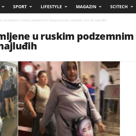
SPORT
LIFESTYLE
MAGAZIN
SCITECH
ke snimljene u ruskim podzemnim željeznicama, odabrali smo 25 najluđih
imljene u ruskim podzemnim 
najluđih