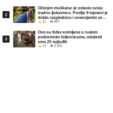
Oženjen muškarac je ostavio svoju
trudnu ljubavnicu. Poslije 9 mjeseci je
2
dobio razglednicu i onesvijestio se
11
👁 857
kada je pročitao šta piše!
Ovo su fotke snimljene u ruskim
podzemnim željeznicama, odabrali
3
smo 25 najluđih
11
👁 2.053