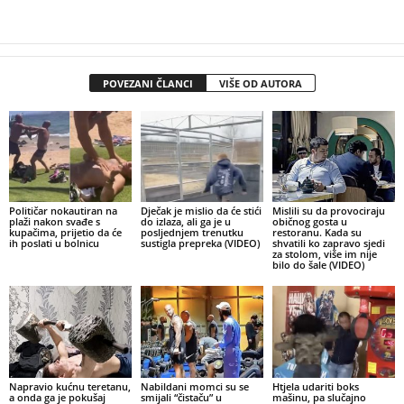
POVEZANI ČLANCI
VIŠE OD AUTORA
Političar nokautiran na
Dječak je mislio da će stići
Mislili su da provociraju
plaži nakon svađe s
do izlaza, ali ga je u
običnog gosta u
kupačima, prijetio da će
posljednjem trenutku
restoranu. Kada su
ih poslati u bolnicu
sustigla prepreka (VIDEO)
shvatili ko zapravo sjedi
za stolom, više im nije
bilo do šale (VIDEO)
Napravio kućnu teretanu,
Nabildani momci su se
Htjela udariti boks
a onda ga je pokušaj
smijali “čistaču” u
mašinu, pa slučajno