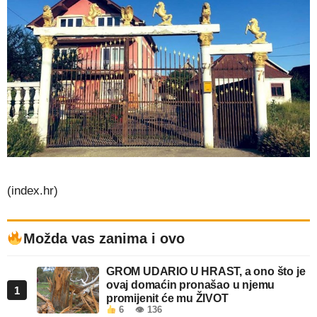
(index.hr)
Možda vas zanima i ovo
GROM UDARIO U HRAST, a ono što je
ovaj domaćin pronašao u njemu
1
promijenit će mu ŽIVOT
6
👁 136