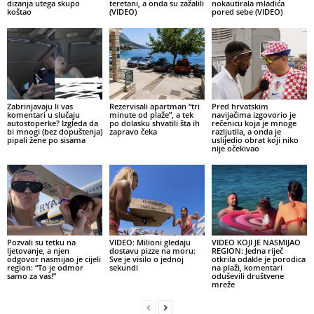
dizanja utega skupo
teretani, a onda su zažalili
nokautirala mladića
koštao
(VIDEO)
pored sebe (VIDEO)
Zabrinjavaju li vas
Rezervisali apartman “tri
Pred hrvatskim
komentari u slučaju
minute od plaže”, a tek
navijačima izgovorio je
autostoperke? Izgleda da
po dolasku shvatili šta ih
rečenicu koja je mnoge
bi mnogi (bez dopuštenja)
zapravo čeka
razljutila, a onda je
pipali žene po sisama
uslijedio obrat koji niko
nije očekivao
Pozvali su tetku na
VIDEO: Milioni gledaju
VIDEO KOJI JE NASMIJAO
ljetovanje, a njen
dostavu pizze na moru:
REGION: Jedna riječ
odgovor nasmijao je cijeli
Sve je visilo o jednoj
otkrila odakle je porodica
region: “To je odmor
sekundi
na plaži, komentari
samo za vas!”
oduševili društvene
mreže