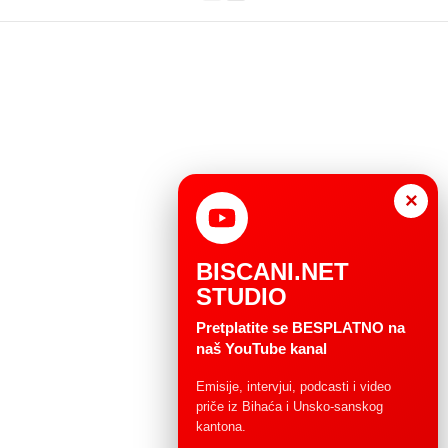
×
BISCANI.NET
STUDIO
Pretplatite se BESPLATNO na
naš YouTube kanal
Emisije, intervjui, podcasti i video
priče iz Bihaća i Unsko-sanskog
kantona.