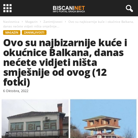
Naslovnica
Magazin
Zanimljivosti
Ovo su najbizarnije kuće i okućnice Balkana,
danas nećete vidjeti ništa smješnije...
MAGAZIN
ZANIMLJIVOSTI
Ovo su najbizarnije kuće i
okućnice Balkana, danas
nećete vidjeti ništa
smješnije od ovog (12
fotki)
6 Oktobra, 2022