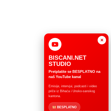
×
BISCANI.NET
STUDIO
Pretplatite se BESPLATNO na
naš YouTube kanal
Emisije, intervjui, podcasti i video
priče iz Bihaća i Unsko-sanskog
kantona.
BESPLATNO