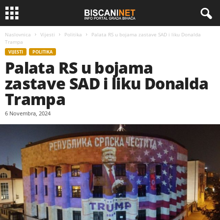
Naslovnica
Vijesti
Politika
Palata RS u bojama zastave SAD i liku Donalda
Trampa
VIJESTI
POLITIKA
Palata RS u bojama
zastave SAD i liku Donalda
Trampa
6 Novembra, 2024