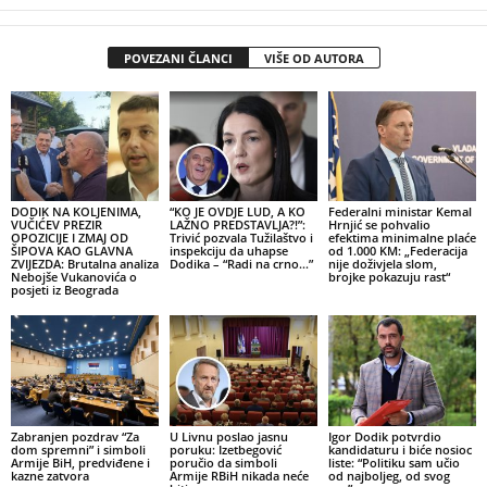
POVEZANI ČLANCI
VIŠE OD AUTORA
DODIK NA KOLJENIMA,
“KO JE OVDJE LUD, A KO
Federalni ministar Kemal
VUČIĆEV PREZIR
LAŽNO PREDSTAVLJA?!”:
Hrnjić se pohvalio
OPOZICIJE I ZMAJ OD
Trivić pozvala Tužilaštvo i
efektima minimalne plaće
ŠIPOVA KAO GLAVNA
inspekciju da uhapse
od 1.000 KM: „Federacija
ZVIJEZDA: Brutalna analiza
Dodika – “Radi na crno…”
nije doživjela slom,
Nebojše Vukanovića o
brojke pokazuju rast“
posjeti iz Beograda
Zabranjen pozdrav “Za
U Livnu poslao jasnu
Igor Dodik potvrdio
dom spremni” i simboli
poruku: Izetbegović
kandidaturu i biće nosioc
Armije BiH, predviđene i
poručio da simboli
liste: “Politiku sam učio
kazne zatvora
Armije RBiH nikada neće
od najboljeg, od svog