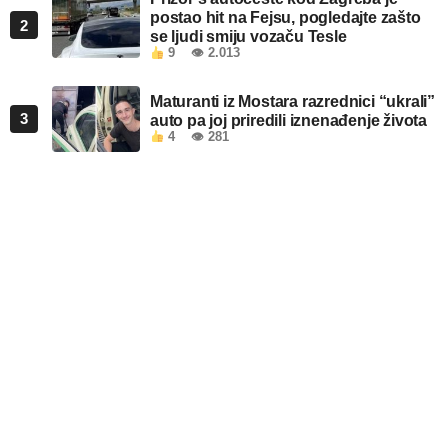
postao hit na Fejsu, pogledajte zašto
2
se ljudi smiju vozaču Tesle
9
👁 2.013
Maturanti iz Mostara razrednici “ukrali”
3
auto pa joj priredili iznenađenje života
4
👁 281