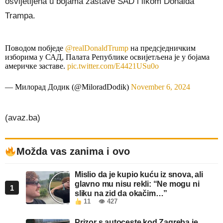
osvijetljena u bojama zastave SAD i likom Donalda
Trampa.
Поводом побједе
@realDonaldTrump
на предсједничким
изборима у САД, Палата Републике освијетљена је у бојама
америчке заставе.
pic.twitter.com/E4421USu0o
— Милорад Додик (@MiloradDodik)
November 6, 2024
(avaz.ba)
Možda vas zanima i ovo
Mislio da je kupio kuću iz snova, ali
glavno mu nisu rekli: “Ne mogu ni
1
sliku na zid da okačim…”
11
👁 427
Prizor s autoceste kod Zagreba je