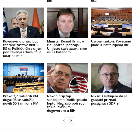
biti
oca”
Kovačević o prijedlogu
Ministar Kemal Hrnjić o
Usvojen zakon: Povećane
zabrane zastave RBiH u
zloupotrebi poticaja:
plate u institucijama BiH
RS-u: Politički čin s ciljem
Umjesto štale zatekli smo
ponižavanja žrtava, to je
vilu s bazenom
udar na mir
Preko 2,7 milijardi KM
Nakon prijetnji
Nikšić: Očekujem da će
duga: RS se zadužila
sankcijama Dodik spustio
građani priznati
novih 50,9 miliona KM
loptu: Naglasio potrebu
postignuća SDP-a
za unutrašnjim
dogovorom u BiH