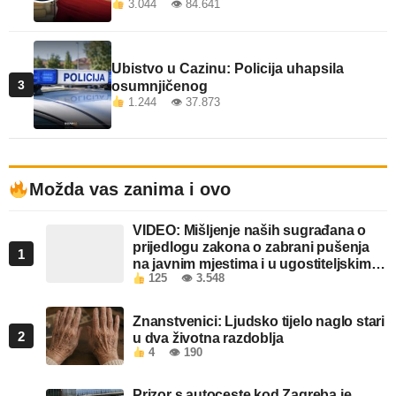
3.044 👁 84.641
Ubistvo u Cazinu: Policija uhapsila
3
osumnjičenog
1.244 👁 37.873
Možda vas zanima i ovo
VIDEO: Mišljenje naših sugrađana o
prijedlogu zakona o zabrani pušenja
1
na javnim mjestima i u ugostiteljskim
125
👁 3.548
objektima u FBiH
Znanstvenici: Ljudsko tijelo naglo stari
2
u dva životna razdoblja
4
👁 190
Prizor s autoceste kod Zagreba je