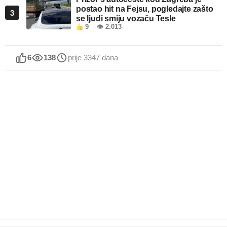
postao hit na Fejsu, pogledajte zašto
3
se ljudi smiju vozaču Tesle
9
👁 2.013
6
138
prije 3347 dana