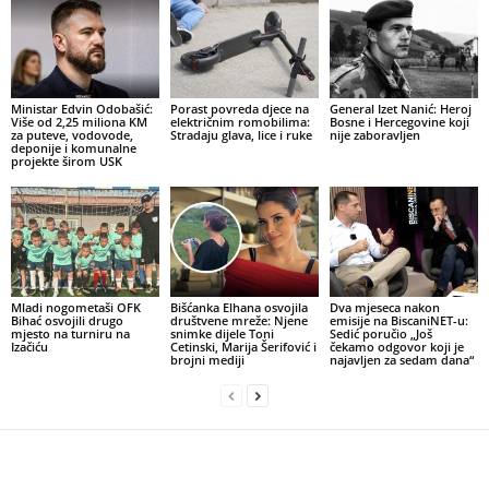
Ministar Edvin Odobašić:
Porast povreda djece na
General Izet Nanić: Heroj
Više od 2,25 miliona KM
električnim romobilima:
Bosne i Hercegovine koji
za puteve, vodovode,
Stradaju glava, lice i ruke
nije zaboravljen
deponije i komunalne
projekte širom USK
Mladi nogometaši OFK
Bišćanka Elhana osvojila
Dva mjeseca nakon
Bihać osvojili drugo
društvene mreže: Njene
emisije na BiscaniNET-u:
mjesto na turniru na
snimke dijele Toni
Sedić poručio „Još
Izačiću
Cetinski, Marija Šerifović i
čekamo odgovor koji je
brojni mediji
najavljen za sedam dana“