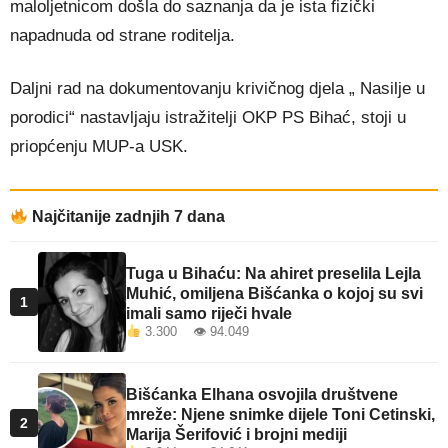
maloljetnicom došla do saznanja da je ista fizički
napadnuda od strane roditelja.
Daljni rad na dokumentovanju krivičnog djela „ Nasilje u
porodici“ nastavljaju istražitelji OKP PS Bihać, stoji u
priopćenju MUP-a USK.
Najčitanije zadnjih 7 dana
Tuga u Bihaću: Na ahiret preselila Lejla
Muhić, omiljena Bišćanka o kojoj su svi
1
imali samo riječi hvale
3.300 👁 94.049
Bišćanka Elhana osvojila društvene
mreže: Njene snimke dijele Toni Cetinski,
2
Marija Šerifović i brojni mediji