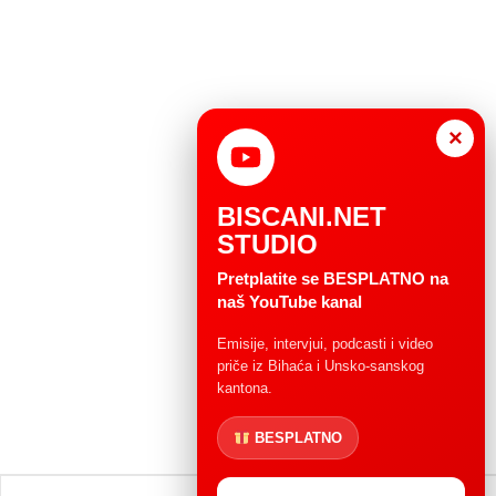
×
BISCANI.NET
STUDIO
Pretplatite se BESPLATNO na
naš YouTube kanal
Emisije, intervjui, podcasti i video
priče iz Bihaća i Unsko-sanskog
kantona.
BESPLATNO