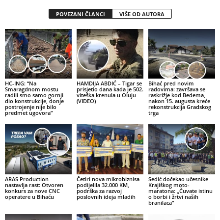
POVEZANI ČLANCI
VIŠE OD AUTORA
HC-ING: “Na
HAMDIJA ABDIĆ – Tigar se
Bihać pred novim
Smaragdnom mostu
prisjetio dana kada je 502.
radovima: završava se
radili smo samo gornji
viteška krenula u Oluju
raskrižje kod Bedema,
dio konstrukcije, donje
(VIDEO)
nakon 15. augusta kreće
postrojenje nije bilo
rekonstrukcija Gradskog
predmet ugovora”
trga
ARAS Production
Četiri nova mikrobiznisa
Sedić dočekao učesnike
nastavlja rast: Otvoren
podijelila 32.000 KM,
Krajiškog moto-
konkurs za nove CNC
podrška za razvoj
maratona: „Čuvate istinu
operatere u Bihaću
poslovnih ideja mladih
o borbi i žrtvi naših
branilaca“