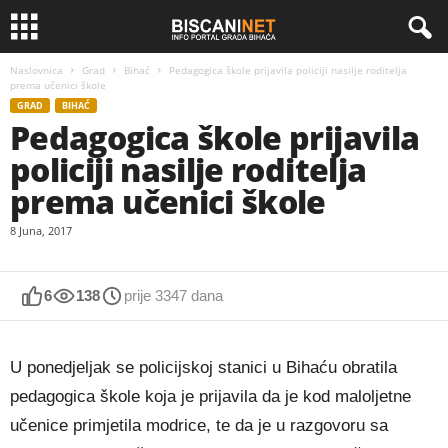
Naslovnica
Grad
Bihać
Pedagogica škole prijavila policiji nasilje roditelja
prema učenici škole
GRAD
BIHAĆ
Pedagogica škole prijavila
policiji nasilje roditelja
prema učenici škole
8 Juna, 2017
6
138
prije 3347 dana
U ponedjeljak se policijskoj stanici u Bihaću obratila
pedagogica škole koja je prijavila da je kod maloljetne
učenice primjetila modrice, te da je u razgovoru sa