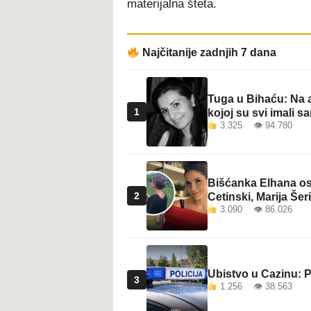
materijalna šteta.
t
Najčitanije zadnjih 7 dana
Tuga u Bihaću: Na a
1
kojoj su svi imali sa
3.325 👁 94.780
Bišćanka Elhana osv
2
Cetinski, Marija Šeri
3.090 👁 86.026
Ubistvo u Cazinu: P
3
1.256 👁 38.563