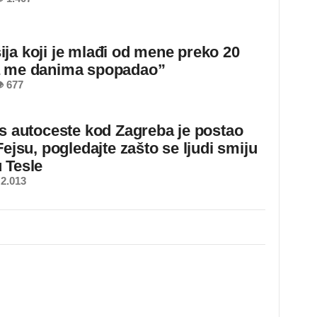
ja koji je mlađi od mene preko 20
a me danima spopadao”
 677
 s autoceste kod Zagreba je postao
Fejsu, pogledajte zašto se ljudi smiju
 Tesle
2.013