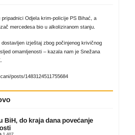
 pripadnici Odjela krim-policije PS Bihać, a
ozač mercedesa bio u alkoliziranom stanju.
i dostavljen izještaj zbog počinjenog krivičnog
usljed omamljenosti – kazala nam je Snežana
.
iscani/posts/1483124511755684
ovo
u BiH, do kraja dana povećanje
osti
 1.407