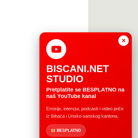
×
BISCANI.NET
STUDIO
Pretplatite se BESPLATNO na
naš YouTube kanal
Emisije, intervjui, podcasti i video priče
iz Bihaća i Unsko-sanskog kantona.
BESPLATNO