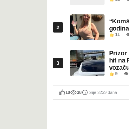
“Komši
2
godin
11

Prizor
hit na 
3
vozaču
9
👁 
10
38
prije 3239 dana