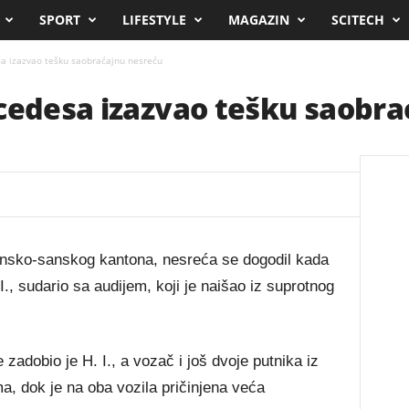
SPORT
LIFESTYLE
MAGAZIN
SCITECH
a izazvao tešku saobraćajnu nesreću
cedesa izazvao tešku saobra
nsko-sanskog kantona, nesreća se dogodil kada
., sudario sa audijem, koji je naišao iz suprotnog
zadobio je H. I., a vozač i još dvoje putnika iz
a, dok je na oba vozila pričinjena veća