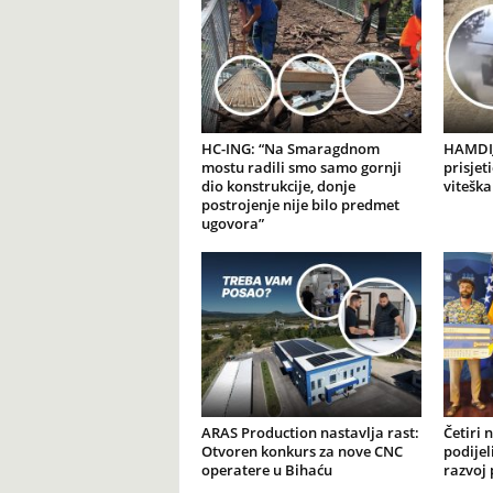
HC-ING: “Na Smaragdnom
HAMDIJ
mostu radili smo samo gornji
prisjet
dio konstrukcije, donje
viteška
postrojenje nije bilo predmet
ugovora”
ARAS Production nastavlja rast:
Četiri 
Otvoren konkurs za nove CNC
podijel
operatere u Bihaću
razvoj 