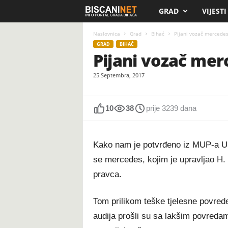
GRAD
VIJESTI
B
i
Naslovnica
Grad
Bihać
Pijani vozač mercedes
GRAD
BIHAĆ
Pijani vozač mer
s
25 Septembra, 2017
c
a
10
38
prije 3239 dana
n
Kako nam je potvrđeno iz MUP-a U
i
se mercedes, kojim je upravljao H. I
.
pravca.
n
Tom prilikom teške tjelesne povrede 
e
audija prošli su sa lakšim povredam