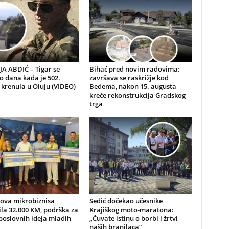
A ABDIĆ – Tigar se
Bihać pred novim radovima:
io dana kada je 502.
završava se raskrižje kod
 krenula u Oluju (VIDEO)
Bedema, nakon 15. augusta
kreće rekonstrukcija Gradskog
trga
nova mikrobiznisa
Sedić dočekao učesnike
ila 32.000 KM, podrška za
Krajiškog moto-maratona:
poslovnih ideja mladih
„Čuvate istinu o borbi i žrtvi
naših branilaca“