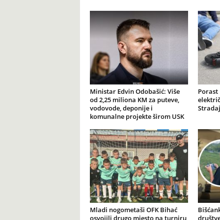
Ministar Edvin Odobašić: Više
Porast
od 2,25 miliona KM za puteve,
elektr
vodovode, deponije i
Stradaj
komunalne projekte širom USK
Mladi nogometaši OFK Bihać
Bišćank
osvojili drugo mjesto na turniru
društv