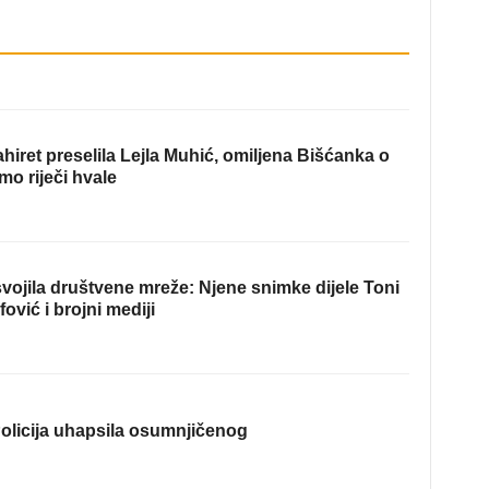
hiret preselila Lejla Muhić, omiljena Bišćanka o
mo riječi hvale
ojila društvene mreže: Njene snimke dijele Toni
fović i brojni mediji
olicija uhapsila osumnjičenog