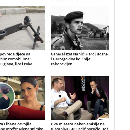
 povreda djece na
General Izet Nanić: Heroj Bosne
ičnim romobilima:
i Hercegovine koji nije
u glava, lice i ruke
zaboravljen
a Elhana osvojila
Dva mjeseca nakon emisije na
ene mreže: Njene snimke
BiscaniNET-u: Sedić poručio „Još