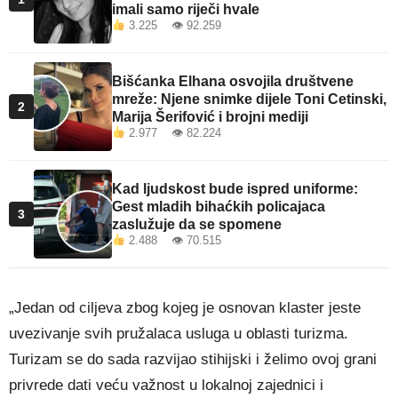
imali samo riječi hvale
3.225 👁 92.259
Bišćanka Elhana osvojila društvene
mreže: Njene snimke dijele Toni Cetinski,
2
Marija Šerifović i brojni mediji
2.977 👁 82.224
Kad ljudskost bude ispred uniforme:
Gest mladih bihaćkih policajaca
3
zaslužuje da se spomene
2.488 👁 70.515
„Jedan od ciljeva zbog kojeg je osnovan klaster jeste
uvezivanje svih pružalaca usluga u oblasti turizma.
Turizam se do sada razvijao stihijski i želimo ovoj grani
privrede dati veću važnost u lokalnoj zajednici i