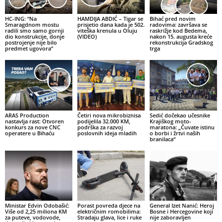
HC-ING: “Na
HAMDIJA ABDIĆ – Tigar se
Bihać pred novim
Smaragdnom mostu
prisjetio dana kada je 502.
radovima: završava se
radili smo samo gornji
viteška krenula u Oluju
raskrižje kod Bedema,
dio konstrukcije, donje
(VIDEO)
nakon 15. augusta kreće
postrojenje nije bilo
rekonstrukcija Gradskog
predmet ugovora”
trga
ARAS Production
Četiri nova mikrobiznisa
Sedić dočekao učesnike
nastavlja rast: Otvoren
podijelila 32.000 KM,
Krajiškog moto-
konkurs za nove CNC
podrška za razvoj
maratona: „Čuvate istinu
operatere u Bihaću
poslovnih ideja mladih
o borbi i žrtvi naših
branilaca“
Ministar Edvin Odobašić:
Porast povreda djece na
General Izet Nanić: Heroj
Više od 2,25 miliona KM
električnim romobilima:
Bosne i Hercegovine koji
za puteve, vodovode,
Stradaju glava, lice i ruke
nije zaboravljen