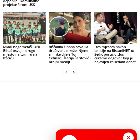
deponije i komunalne
projekte širom USK
Mladi nogometaši OFK
Bišćanka Elhana osvojila
Dva mjeseca nakon
Bihać osvojili drugo
društvene mreže: Njene
emisije na BiscaniNET-u:
mjesto na turniru na
snimke dijele Toni
Sedić poručio „Još
Izačiću
Cetinski, Marija Šerifović i
čekamo odgovor koji je
brojni mediji
najavljen za sedam dana“
×