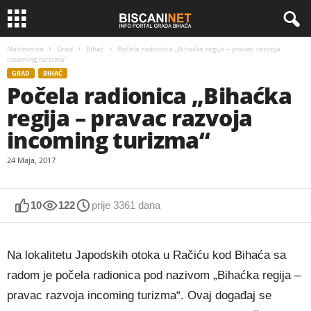
Naslovnica
Grad
Bihać
Počela radionica „Bihaćka regija – pravac razvoja
incoming turizma“
GRAD
BIHAĆ
Počela radionica „Bihaćka
regija – pravac razvoja
incoming turizma“
24 Maja, 2017
10
122
prije 3361 dana
Na lokalitetu Japodskih otoka u Račiću kod Bihaća sa
radom je počela radionica pod nazivom „Bihaćka regija –
pravac razvoja incoming turizma“. Ovaj događaj se