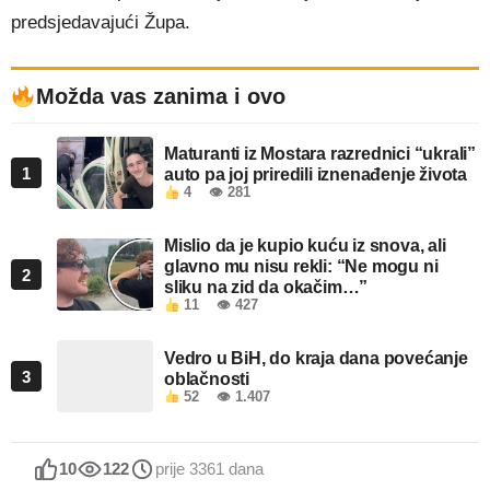
predsjedavajući Župa.
Možda vas zanima i ovo
Maturanti iz Mostara razrednici “ukrali”
1
auto pa joj priredili iznenađenje života
4
👁 281
Mislio da je kupio kuću iz snova, ali
glavno mu nisu rekli: “Ne mogu ni
2
sliku na zid da okačim…”
11
👁 427
Vedro u BiH, do kraja dana povećanje
3
oblačnosti
52
👁 1.407
10
122
prije 3361 dana