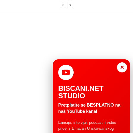
×
BISCANI.NET
STUDIO
Pretplatite se BESPLATNO na
naš YouTube kanal
Emisije, intervjui, podcasti i video
priče iz Bihaća i Unsko-sanskog