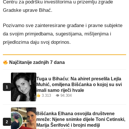
Centru za podršku investitorima u prizemlju zgrade
Gradske uprave Bihać.
Pozivamo sve zainteresirane građane i pravne subjekte
da svojim primjedbama, sugestijama, mišljenjima i
prijedlozima daju svoj doprinos.
Najčitanije zadnjih 7 dana
Tuga u Bihaću: Na ahiret preselila Lejla
Muhić, omiljena Bišćanka o kojoj su svi
1
imali samo riječi hvale
3.313 👁 94.304
Bišćanka Elhana osvojila društvene
mreže: Njene snimke dijele Toni Cetinski,
2
Marija Šerifović i brojni mediji