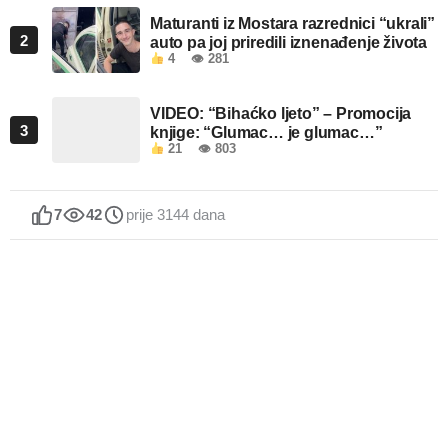
Maturanti iz Mostara razrednici “ukrali”
2
auto pa joj priredili iznenađenje života
4
👁 281
VIDEO: “Bihaćko ljeto” – Promocija
3
knjige: “Glumac… je glumac…”
21
👁 803
7
42
prije 3144 dana