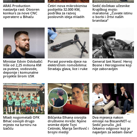
ARAS Production
Četiri nova mikrobiznisa
Sedić dočekao učesnike
nastavlja rast: Otvoren
podijelila 32.000 KM,
Krajiškog moto-
konkurs za nove CNC
podrška za razvoj
maratona: „Čuvate istinu
operatere u Bihaću
poslovnih ideja mladih
o borbi i žrtvi naših
branilaca“
Ministar Edvin Odobašić:
Porast povreda djece na
General Izet Nanić: Heroj
Više od 2,25 miliona KM
električnim romobilima:
Bosne i Hercegovine koji
za puteve, vodovode,
Stradaju glava, lice i ruke
nije zaboravljen
deponije i komunalne
projekte širom USK
Mladi nogometaši OFK
Bišćanka Elhana osvojila
Dva mjeseca nakon
Bihać osvojili drugo
društvene mreže: Njene
emisije na BiscaniNET-u:
mjesto na turniru na
snimke dijele Toni
Sedić poručio „Još
Izačiću
Cetinski, Marija Šerifović i
čekamo odgovor koji je
brojni mediji
najavljen za sedam dana“