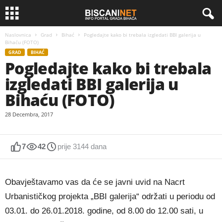
Naslovnica
Grad
Bihać
Pogledajte kako bi trebala izgledati BBI galerija u
Bihaću (FOTO)
GRAD
BIHAĆ
Pogledajte kako bi trebala
izgledati BBI galerija u
Bihaću (FOTO)
28 Decembra, 2017
7
42
prije 3144 dana
Obavještavamo vas da će se javni uvid na Nacrt
Urbanističkog projekta „BBI galerija“ održati u periodu od
03.01. do 26.01.2018. godine, od 8.00 do 12.00 sati, u