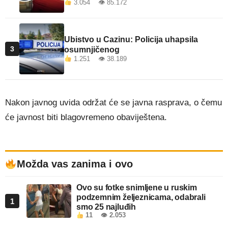
3.054 👁 85.172
Ubistvo u Cazinu: Policija uhapsila
3
osumnjičenog
1.251 👁 38.189
Nakon javnog uvida održat će se javna rasprava, o čemu
će javnost biti blagovremeno obaviještena.
Možda vas zanima i ovo
Ovo su fotke snimljene u ruskim
podzemnim željeznicama, odabrali
1
smo 25 najluđih
11
👁 2.053