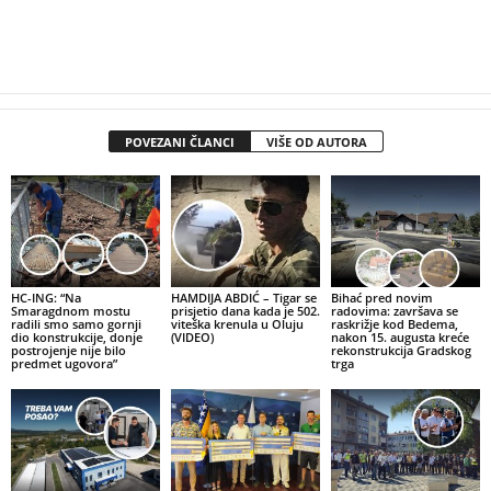
POVEZANI ČLANCI
VIŠE OD AUTORA
HC-ING: “Na
HAMDIJA ABDIĆ – Tigar se
Bihać pred novim
Smaragdnom mostu
prisjetio dana kada je 502.
radovima: završava se
radili smo samo gornji
viteška krenula u Oluju
raskrižje kod Bedema,
dio konstrukcije, donje
(VIDEO)
nakon 15. augusta kreće
postrojenje nije bilo
rekonstrukcija Gradskog
predmet ugovora”
trga