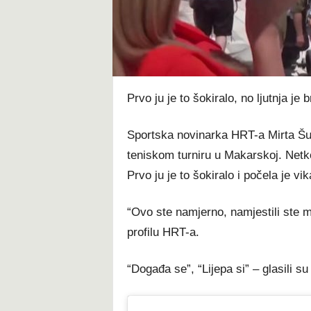
t
Prvo ju je to šokiralo, no ljutnja je
Sportska novinarka HRT-a Mirta Šur
teniskom turniru u Makarskoj. Netko
Prvo ju je to šokiralo i počela je vi
“Ovo ste namjerno, namjestili ste m
profilu HRT-a.
“Događa se”, “Lijepa si” – glasili 