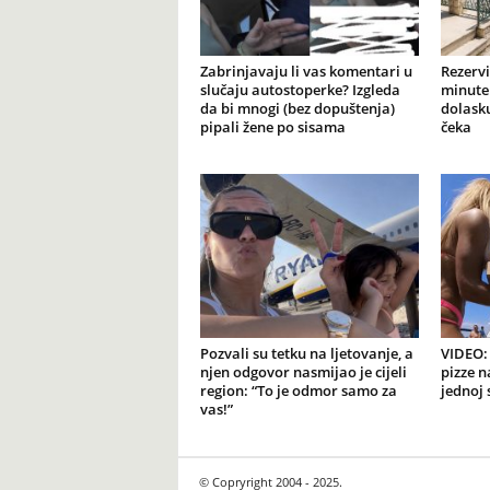
Zabrinjavaju li vas komentari u
Rezervi
slučaju autostoperke? Izgleda
minute 
da bi mnogi (bez dopuštenja)
dolasku
pipali žene po sisama
čeka
Pozvali su tetku na ljetovanje, a
VIDEO: 
njen odgovor nasmijao je cijeli
pizze n
region: “To je odmor samo za
jednoj 
vas!”
© Copryright 2004 - 2025.