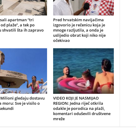
sali apartman “tri
Pred hrvatskim navijačima
od plaže”, a tek po
izgovorio je rečenicu koja je
 shvatili šta ih zapravo
mnoge razljutila, a onda je
uslijedio obrat koji niko nije
očekivao
Milioni gledaju dostavu
VIDEO KOJI JE NASMIJAO
a moru: Sve je visilo o
REGION: Jedna riječ otkrila
sekundi
odakle je porodica na plaži,
komentari oduševili društvene
mreže