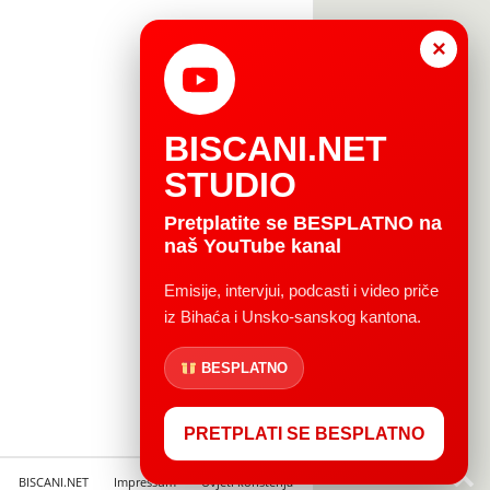
×
BISCANI.NET
STUDIO
Pretplatite se BESPLATNO na
naš YouTube kanal
Emisije, intervjui, podcasti i video priče
iz Bihaća i Unsko-sanskog kantona.
BESPLATNO
PRETPLATI SE BESPLATNO
BISCANI.NET
Impressum
Uvjeti korištenja