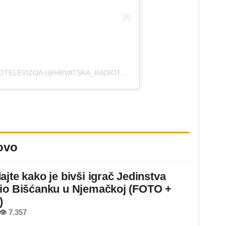
A POST SHARED BY HRVATSKA RADIOTELEVIZIJA (@HRVATSKA_RADIOTELEVIZIJA)
ovo
ajte kako je bivši igrač Jedinstva
io Bišćanku u Njemačkoj (FOTO +
)
👁 7.357