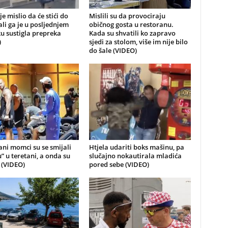
je mislio da će stići do
Mislili su da provociraju
 ali ga je u posljednjem
običnog gosta u restoranu.
u sustigla prepreka
Kada su shvatili ko zapravo
)
sjedi za stolom, više im nije bilo
do šale (VIDEO)
ni momci su se smijali
Htjela udariti boks mašinu, pa
u” u teretani, a onda su
slučajno nokautirala mladića
i (VIDEO)
pored sebe (VIDEO)