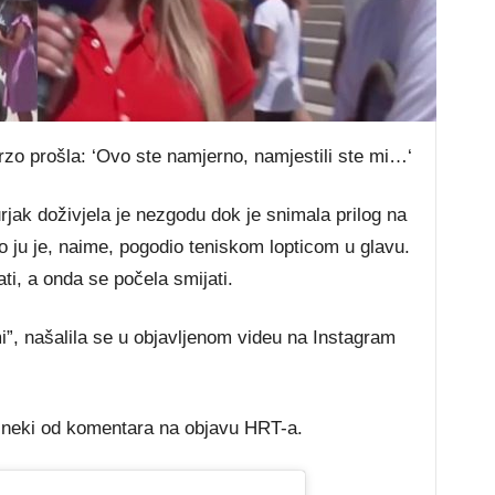
 brzo prošla: ‘Ovo ste namjerno, namjestili ste mi…‘
jak doživjela je nezgodu dok je snimala prilog na
 ju je, naime, pogodio teniskom lopticom u glavu.
kati, a onda se počela smijati.
i”, našalila se u objavljenom videu na Instagram
su neki od komentara na objavu HRT-a.