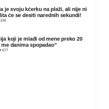
 je svoju kćerku na plaži, ali nije ni
 šta će se desiti narednih sekundi!
 245
ja koji je mlađi od mene preko 20
a me danima spopadao”
 677