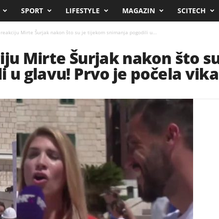
SPORT
LIFESTYLE
MAGAZIN
SCITECH
reakciju Mirte Šurjak nakon što su je tijekom snimanja pogodili u...
iju Mirte Šurjak nakon što su
 u glavu! Prvo je počela vik