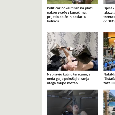
Političar nokautiran na plaži
Dječak 
nakon svađe s kupačima,
izlaza,
prijetio da će ih poslati u
trenutk
bolnicu
(VIDEO
Napravio kućnu teretanu, a
Nabilda
onda ga je pokušaj dizanja
“čistač
utega skupo koštao
zažalil