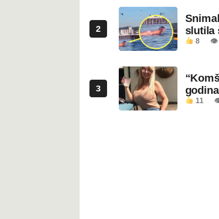
Snimala
2
slutila
8
👁
“Komši
3
godin
11
