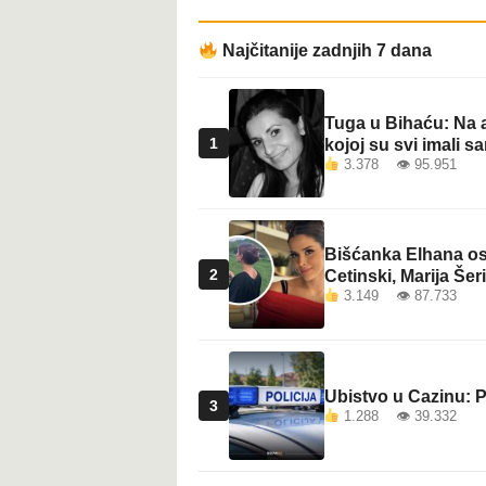
t
Najčitanije zadnjih 7 dana
Tuga u Bihaću: Na a
1
kojoj su svi imali sa
3.378 👁 95.951
Bišćanka Elhana osv
2
Cetinski, Marija Šeri
3.149 👁 87.733
Ubistvo u Cazinu: P
3
1.288 👁 39.332