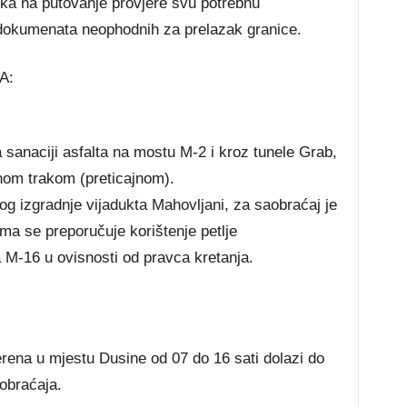
ka na putovanje provjere svu potrebnu
 dokumenata neophodnih za prelazak granice.
A:
sanaciji asfalta na mostu M-2 i kroz tunele Grab,
nom trakom (preticajnom).
 izgradnje vijadukta Mahovljani, za saobraćaj je
ma se preporučuje korištenje petlje
 M-16 u ovisnosti od pravca kretanja.
rena u mjestu Dusine od 07 do 16 sati dolazi do
obraćaja.