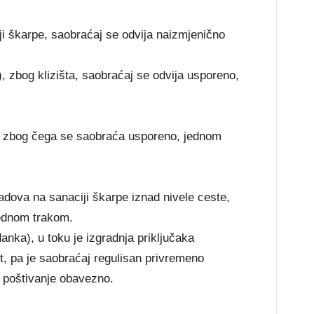
ji škarpe, saobraćaj se odvija naizmjenično
), zbog klizišta, saobraćaj se odvija usporeno,
r, zbog čega se saobraća usporeno, jednom
adova na sanaciji škarpe iznad nivele ceste,
jednom trakom.
nka), u toku je izgradnja priključaka
t, pa je saobraćaj regulisan privremeno
e poštivanje obavezno.