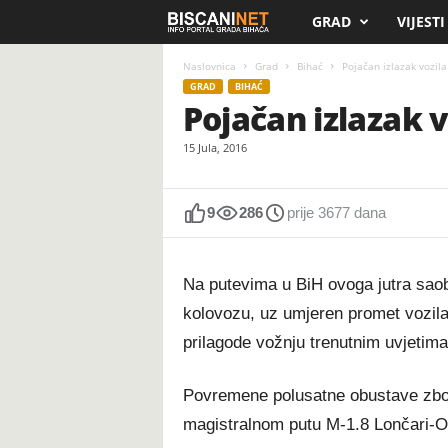
GRAD
VIJESTI
B
i
Naslovnica
Grad
Bihać
Pojačan izlazak vozil
GRAD
BIHAĆ
Pojačan izlazak 
s
15 Jula, 2016
c
a
9
286
prije 3677 dana
n
Na putevima u BiH ovoga jutra sao
i
kolovozu, uz umjeren promet vozil
.
prilagode vožnju trenutnim uvjetima
n
Povremene polusatne obustave zbog
e
magistralnom putu M-1.8 Lončari-Or