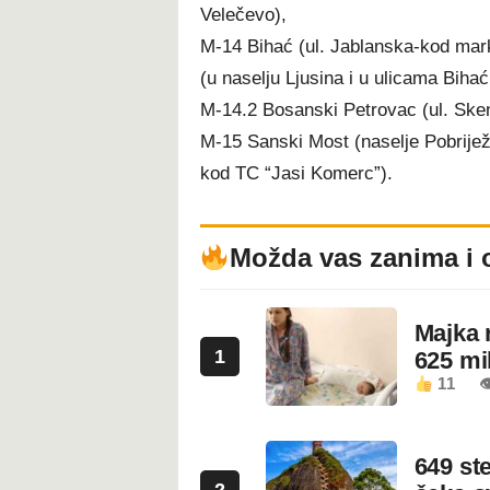
Velečevo),
M-14 Bihać (ul. Jablanska-kod mark
(u naselju Ljusina i u ulicama Biha
M-14.2 Bosanski Petrovac (ul. Sken
M-15 Sanski Most (naselje Pobriježj
kod TC “Jasi Komerc”).
Možda vas zanima i 
Majka 
1
625 mi
11

649 st