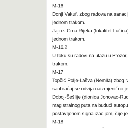
M-16
Donji Vakuf, zbog radova na sanaci
jednom trakom.
Jajce- Crna Rijeka (lokalitet Lučina
jednom trakom.
M-16.2
U toku su radovi na ulazu u Prozo
trakom.
M-17
Topčić Polje-Lašva (Nemila) zbog r
saobraćaj se odvija naizmjenično 
Doboj-Šešlije (dionica Johovac-Ruda
magistralnog puta na budući autopu
postavljenom signalizacijom, čije j
M-18