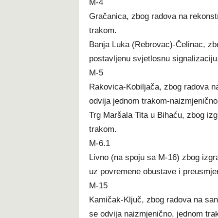
M-4
Gračanica, zbog radova na rekonstr
trakom.
Banja Luka (Rebrovac)-Čelinac, zbo
postavljenu svjetlosnu signalizaciju
M-5
Rakovica-Kobiljača, zbog radova na 
odvija jednom trakom-naizmjenično
Trg Maršala Tita u Bihaću, zbog iz
trakom.
M-6.1
Livno (na spoju sa M-16) zbog izgr
uz povremene obustave i preusmjer
M-15
Kamičak-Ključ, zbog radova na sana
se odvija naizmjenično, jednom tra