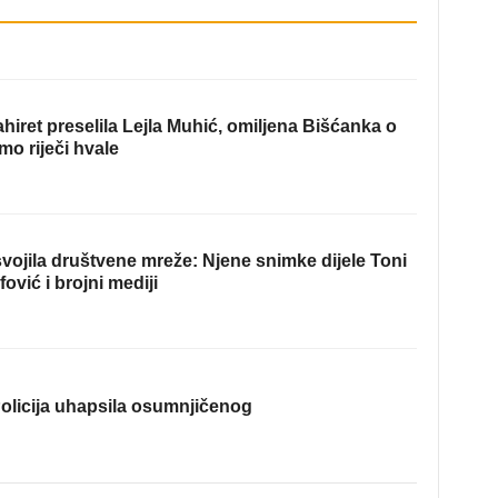
hiret preselila Lejla Muhić, omiljena Bišćanka o
mo riječi hvale
ojila društvene mreže: Njene snimke dijele Toni
fović i brojni mediji
olicija uhapsila osumnjičenog