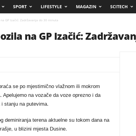
SPORT
LIFESTYLE
MAGAZIN
SCITECH
a na GP Izačić: Zadržavanja do 30 minuta
vozila na GP Izačić: Zadržava
braća se po mjestimično vlažnom ili mokrom
a. Apelujemo na vozače da voze oprezno i da
 i stanju na putevima.
 deminiranja terena aktuelne su tokom dana na
ašje, u blizini mjesta Dusine.