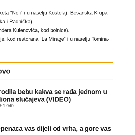
eta “Neli” i u naselju Kostela), Bosanska Krupa
ćka i Radnička).
dera Kulenovića, kod bolnice).
e, kod restorana “La Mirage” i u naselju Tomina-
ovo
rodila bebu kakva se rađa jednom u
liona slučajeva (VIDEO)
 1.040
epenaca vas dijeli od vrha, a gore vas