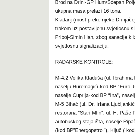
Brod na Drini-GP Hum/Šćepan Polje,
ukupna masa prelazi 16 tona.
Kladanj (most preko rijeke Drinjač
trakom uz postavljenu svjetlosnu si
Priboj-Simin Han, zbog sanacije kl
svjetlosnu signalizaciju.
RADARSKE KONTROLE:
M-4.2 Velika Kladuša (ul. Ibrahima 
naselju Huremagići-kod BP “Euro Je
naselje Ćuprija-kod BP “Ina”, nasel
M-5 Bihać (ul. Dr. Irfana Ljubljanki
restorana “Stari Mlin”, ul. H. Paše
autobuskog stajališta, naselje Rip
(kod BP”Energopetrol”), Ključ ( ko