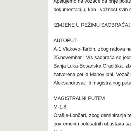
Apelujemo na vozače da prije polas
dokumentaciju, kao i važnost svih
IZMJENE U REŽIMU SAOBRAĆAJ
AUTOPUT
A-1 Vlakovo-Tarčin, zbog radova na 
25.novembar i Vis saobraća se jed
Banja Luka-Bosanska Gradiška, zbog
zatvorena petlja Mahovljani. Vozači
Aleksandrovac ili magistralnog puta
MAGISTRALNI PUTEVI
M-1.8
Orašje-Lončari, zbog deminiranja te
povremenih polusatnih obustava sa