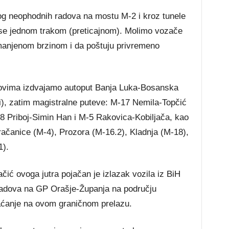
og neophodnih radova na mostu M-2 i kroz tunele
se jednom trakom (preticajnom). Molimo vozače
manjenom brzinom i da poštuju privremeno
dovima izdvajamo autoput Banja Luka-Bosanska
ni), zatim magistralne puteve: M-17 Nemila-Topčić
8 Priboj-Simin Han i M-5 Rakovica-Kobiljača, kao
račanice (M-4), Prozora (M-16.2), Kladnja (M-18),
1).
čić ovoga jutra pojačan je izlazak vozila iz BiH
radova na GP Orašje-Županja na području
aćanje na ovom graničnom prelazu.