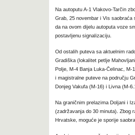
Na autoputu A-1 Vlakovo-Tarčin zb
Grab, 25 novembar i Vis saobraća 
da na ovom dijelu autoputa voze s
postavljenu signalizaciju.
Od ostalih puteva sa aktuelnim ra
Gradiška (lokalitet petlje Mahovlja
Polje, M-4 Banja Luka-Čelinac, M-1
i magistralne puteve na području G
Donjeg Vakufa (M-16) i Livna (M-6.
Na graničnim prelazima Doljani i Iza
(zadržavanja do 30 minuta). Zbog 
Hrvatske, moguće je sporije saobr