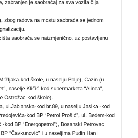
 zabranjen je saobraćaj za sva vozila čija
e), zbog radova na mostu saobraća se jednom
gnalizaciju.
izišta saobraća se naizmjenično, uz postavljenu
Mržljaka-kod škole, u naselju Polje), Cazin (u
t”, naselje Kličić-kod supermarketa “Alinea”,
je Ostrožac-kod škole).
ća, ul.Jablanska-kod br.89, u naselju Jasika -kod
 Predojevića-kod BP “Petrol Prošić”, ul. Bedem-kod
ač -kod BP “Energopetrol”), Bosanski Petrovac
d BP “Čavkunović” i u naseljima Pudin Han i