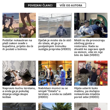
POVEZANI ČLANCI
VIŠE OD AUTORA
Političar nokautiran na
Dječak je mislio da će stići
Mislili su da provociraju
plaži nakon svađe s
do izlaza, ali ga je u
običnog gosta u
kupačima, prijetio da će
posljednjem trenutku
restoranu. Kada su
ih poslati u bolnicu
sustigla prepreka (VIDEO)
shvatili ko zapravo sjedi
za stolom, više im nije
bilo do šale (VIDEO)
Napravio kućnu teretanu,
Nabildani momci su se
Htjela udariti boks
a onda ga je pokušaj
smijali “čistaču” u
mašinu, pa slučajno
dizanja utega skupo
teretani, a onda su zažalili
nokautirala mladića
koštao
(VIDEO)
pored sebe (VIDEO)