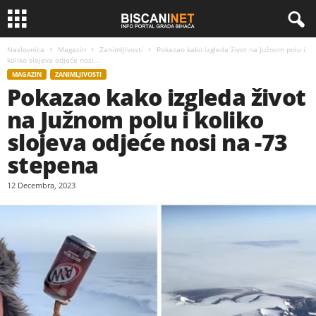
Naslovnica
Magazin
Zanimljivosti
Pokazao kako izgleda život na Južnom polu i
koliko slojeva odjeće nosi...
MAGAZIN
ZANIMLJIVOSTI
Pokazao kako izgleda život
na Južnom polu i koliko
slojeva odjeće nosi na -73
stepena
12 Decembra, 2023