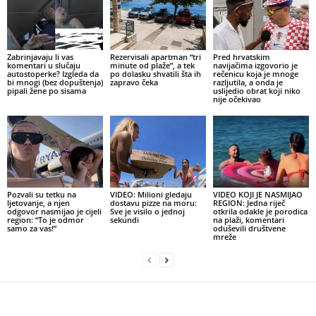
Zabrinjavaju li vas
Rezervisali apartman “tri
Pred hrvatskim
komentari u slučaju
minute od plaže”, a tek
navijačima izgovorio je
autostoperke? Izgleda da
po dolasku shvatili šta ih
rečenicu koja je mnoge
bi mnogi (bez dopuštenja)
zapravo čeka
razljutila, a onda je
pipali žene po sisama
uslijedio obrat koji niko
nije očekivao
Pozvali su tetku na
VIDEO: Milioni gledaju
VIDEO KOJI JE NASMIJAO
ljetovanje, a njen
dostavu pizze na moru:
REGION: Jedna riječ
odgovor nasmijao je cijeli
Sve je visilo o jednoj
otkrila odakle je porodica
region: “To je odmor
sekundi
na plaži, komentari
samo za vas!”
oduševili društvene
mreže