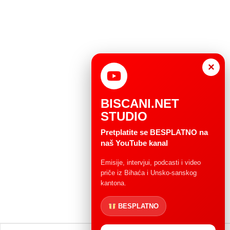
×
BISCANI.NET
STUDIO
Pretplatite se BESPLATNO na
naš YouTube kanal
Emisije, intervjui, podcasti i video
priče iz Bihaća i Unsko-sanskog
kantona.
BESPLATNO