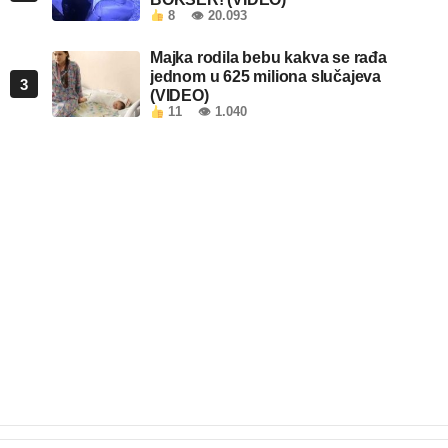
8
👁 20.093
Majka rodila bebu kakva se rađa
jednom u 625 miliona slučajeva
3
(VIDEO)
11
👁 1.040