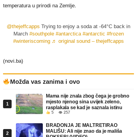
temperatura u prirodi na Zemlje.
@thejeffcapps
Trying to enjoy a soda at -64°C back in
March
#southpole
#antarctica
#antarctic
#frozen
#winteriscoming
♬ original sound – thejeffcapps
(novi.ba)
Možda vas zanima i ovo
Mama nije znala zbog čega je grobno
mjesto njenog sina uvijek zeleno,
1
rasplakala se kad je saznala istinu
5
👁 257
BRADONJA JE MALTRETIRAO
MALIŠU: Ali nije znao da je mališa
2
BOKSER! (VIDEO)