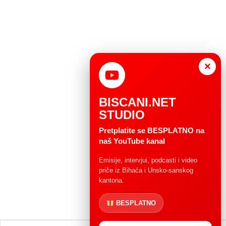
×
BISCANI.NET
STUDIO
Pretplatite se BESPLATNO na
naš YouTube kanal
Emisije, intervjui, podcasti i video
priče iz Bihaća i Unsko-sanskog
kantona.
BESPLATNO