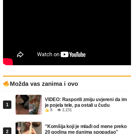
Možda vas zanima i ovo
VIDEO: Rasporili zmiju uvjereni da im
1
je pojela tele, pa ostali u čudu
8
👁 2.231
“Komšija koji je mlađi od mene preko
2
20 godina me danima spopadao”