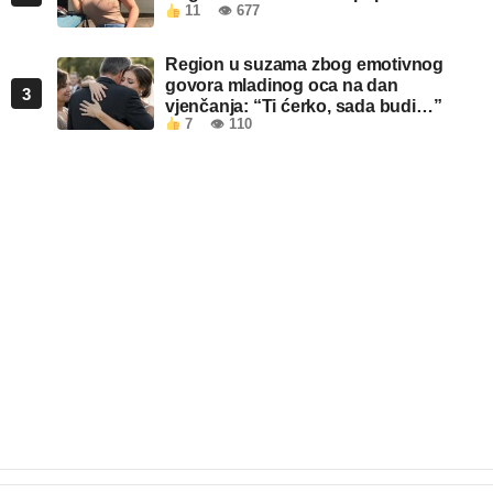
11
👁 677
Region u suzama zbog emotivnog
govora mladinog oca na dan
3
vjenčanja: “Ti ćerko, sada budi…”
7
👁 110