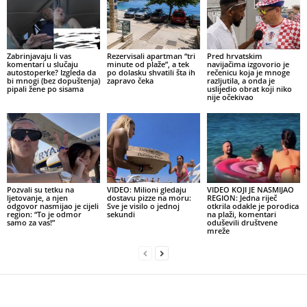
Zabrinjavaju li vas
Rezervisali apartman “tri
Pred hrvatskim
komentari u slučaju
minute od plaže”, a tek
navijačima izgovorio je
autostoperke? Izgleda da
po dolasku shvatili šta ih
rečenicu koja je mnoge
bi mnogi (bez dopuštenja)
zapravo čeka
razljutila, a onda je
pipali žene po sisama
uslijedio obrat koji niko
nije očekivao
Pozvali su tetku na
VIDEO: Milioni gledaju
VIDEO KOJI JE NASMIJAO
ljetovanje, a njen
dostavu pizze na moru:
REGION: Jedna riječ
odgovor nasmijao je cijeli
Sve je visilo o jednoj
otkrila odakle je porodica
region: “To je odmor
sekundi
na plaži, komentari
samo za vas!”
oduševili društvene
mreže