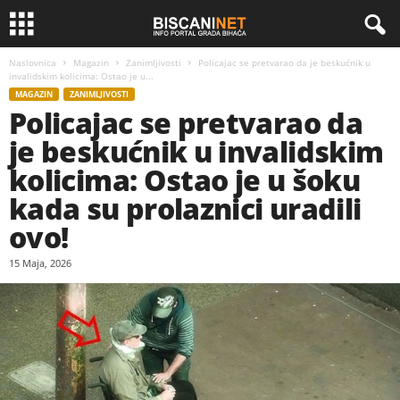
Naslovnica
Magazin
Zanimljivosti
Policajac se pretvarao da je beskućnik u
invalidskim kolicima: Ostao je u...
MAGAZIN
ZANIMLJIVOSTI
Policajac se pretvarao da
je beskućnik u invalidskim
kolicima: Ostao je u šoku
kada su prolaznici uradili
ovo!
15 Maja, 2026