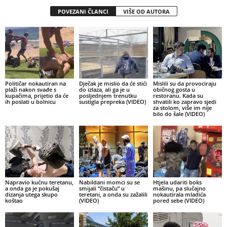
POVEZANI ČLANCI
VIŠE OD AUTORA
Političar nokautiran na
Dječak je mislio da će stići
Mislili su da provociraju
plaži nakon svađe s
do izlaza, ali ga je u
običnog gosta u
kupačima, prijetio da će
posljednjem trenutku
restoranu. Kada su
ih poslati u bolnicu
sustigla prepreka (VIDEO)
shvatili ko zapravo sjedi
za stolom, više im nije
bilo do šale (VIDEO)
Napravio kućnu teretanu,
Nabildani momci su se
Htjela udariti boks
a onda ga je pokušaj
smijali “čistaču” u
mašinu, pa slučajno
dizanja utega skupo
teretani, a onda su zažalili
nokautirala mladića
koštao
(VIDEO)
pored sebe (VIDEO)