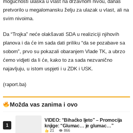
mogućnosti ulaska u vlast na državnom nivou, danas
pretvorilo u megalomansku želju za ulazak u vlast, ali na
svim nivoima.
Da “Trojka” neće olakšavati SDA u realiziciji njihovih
planova i da će im sada dati priliku “da se pozabave sa
sobom”, prvo su pokazali obaranjem Vlade TK, a ubrzo
ćemo vidjeti da li će, kako to za sada nezvanično
najavljuju, u istom uspjeti i u ZDK i USK.
(raport.ba)
Možda vas zanima i ovo
VIDEO: “Bihaćko ljeto” – Promocija
1
knjige: “Glumac… je glumac…”
21
👁 866