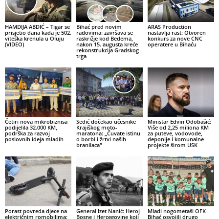
HAMDIJA ABDIĆ – Tigar se
Bihać pred novim
ARAS Production
prisjetio dana kada je 502.
radovima: završava se
nastavlja rast: Otvoren
viteška krenula u Oluju
raskrižje kod Bedema,
konkurs za nove CNC
(VIDEO)
nakon 15. augusta kreće
operatere u Bihaću
rekonstrukcija Gradskog
trga
Četiri nova mikrobiznisa
Sedić dočekao učesnike
Ministar Edvin Odobašić:
podijelila 32.000 KM,
Krajiškog moto-
Više od 2,25 miliona KM
podrška za razvoj
maratona: „Čuvate istinu
za puteve, vodovode,
poslovnih ideja mladih
o borbi i žrtvi naših
deponije i komunalne
branilaca“
projekte širom USK
Porast povreda djece na
General Izet Nanić: Heroj
Mladi nogometaši OFK
električnim romobilima:
Bosne i Hercegovine koji
Bihać osvojili drugo