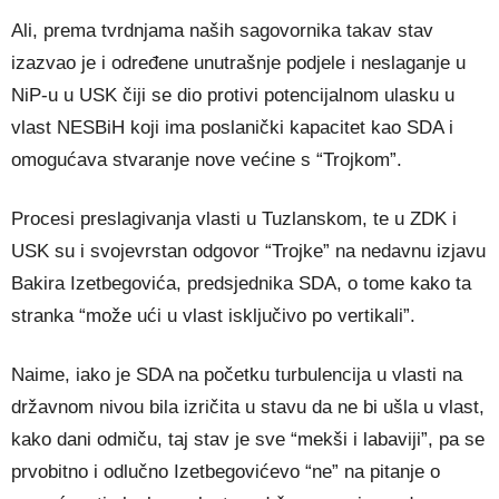
Ali, prema tvrdnjama naših sagovornika takav stav
izazvao je i određene unutrašnje podjele i neslaganje u
NiP-u u USK čiji se dio protivi potencijalnom ulasku u
vlast NESBiH koji ima poslanički kapacitet kao SDA i
omogućava stvaranje nove većine s “Trojkom”.
Procesi preslagivanja vlasti u Tuzlanskom, te u ZDK i
USK su i svojevrstan odgovor “Trojke” na nedavnu izjavu
Bakira Izetbegovića, predsjednika SDA, o tome kako ta
stranka “može ući u vlast isključivo po vertikali”.
Naime, iako je SDA na početku turbulencija u vlasti na
državnom nivou bila izričita u stavu da ne bi ušla u vlast,
kako dani odmiču, taj stav je sve “mekši i labaviji”, pa se
prvobitno i odlučno Izetbegovićevo “ne” na pitanje o