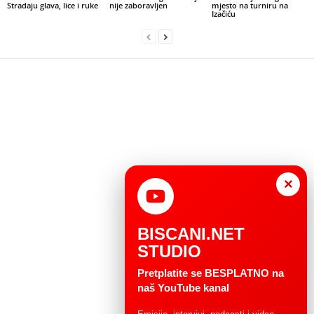
Stradaju glava, lice i ruke
nije zaboravljen
mjesto na turniru na
Izačiću
×
BISCANI.NET
STUDIO
Pretplatite se BESPLATNO na
naš YouTube kanal