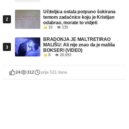
Učiteljica ostala potpuno šokirana
temom zadaćnice koju je Kristijan
2
odabrao, morate to vidjeti
10
👁 135
BRADONJA JE MALTRETIRAO
MALIŠU: Ali nije znao da je mališa
3
BOKSER! (VIDEO)
8
👁 20.093
24
312
prije 531 dana