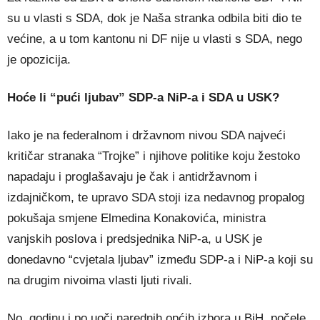
su u vlasti s SDA, dok je Naša stranka odbila biti dio te
većine, a u tom kantonu ni DF nije u vlasti s SDA, nego
je opozicija.
Hoće li “pući ljubav” SDP-a NiP-a i SDA u USK?
Iako je na federalnom i državnom nivou SDA najveći
kritičar stranaka “Trojke” i njihove politike koju žestoko
napadaju i proglašavaju je čak i antidržavnom i
izdajničkom, te upravo SDA stoji iza nedavnog propalog
pokušaja smjene Elmedina Konakovića, ministra
vanjskih poslova i predsjednika NiP-a, u USK je
donedavno “cvjetala ljubav” između SDP-a i NiP-a koji su
na drugim nivoima vlasti ljuti rivali.
No, godinu i po uoči narednih općih izbora u BiH, počele