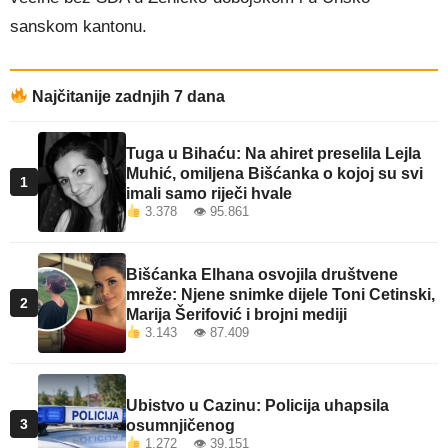
sanskom kantonu.
Najčitanije zadnjih 7 dana
Tuga u Bihaću: Na ahiret preselila Lejla
Muhić, omiljena Bišćanka o kojoj su svi
1
imali samo riječi hvale
3.378 👁 95.861
Bišćanka Elhana osvojila društvene
mreže: Njene snimke dijele Toni Cetinski,
2
Marija Šerifović i brojni mediji
3.143 👁 87.409
Ubistvo u Cazinu: Policija uhapsila
3
osumnjičenog
1.272 👁 39.151