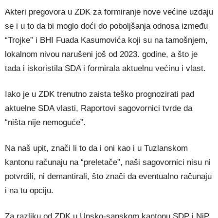
Akteri pregovora u ZDK za formiranje nove većine uzdaju
se i u to da bi moglo doći do poboljšanja odnosa između
“Trojke” i BHI Fuada Kasumovića koji su na tamošnjem,
lokalnom nivou narušeni još od 2023. godine, a što je
tada i iskoristila SDA i formirala aktuelnu većinu i vlast.
Iako je u ZDK trenutno zaista teško prognozirati pad
aktuelne SDA vlasti, Raportovi sagovornici tvrde da
“ništa nije nemoguće”.
Na naš upit, znači li to da i oni kao i u Tuzlanskom
kantonu računaju na “preletače”, naši sagovornici nisu ni
potvrdili, ni demantirali, što znači da eventualno računaju
i na tu opciju.
Za razliku od ZDK u Unsko-sanskom kantonu SDP i NiP