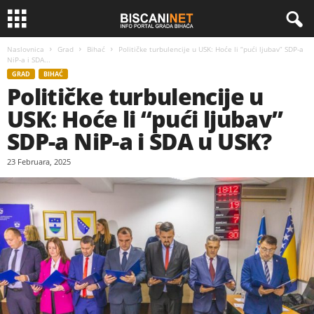
Naslovnica
Grad
Bihać
Političke turbulencije u USK: Hoće li “pući ljubav” SDP-a
NiP-a i SDA...
GRAD
BIHAĆ
Političke turbulencije u
USK: Hoće li “pući ljubav”
SDP-a NiP-a i SDA u USK?
23 Februara, 2025