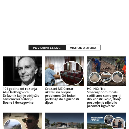
POVEZANI ČLANCI
VIŠE OD AUTORA
101 godina od rođenja
Građani MZ Centar
HC-ING: “Na
Alije Izetbegovića:
ukazali na brojne
Smaragdnom mostu
Državnik koji je obilježio
probleme: Od buke i
radili smo samo gornji
savremenu historiju
parkinga do sigurnosti
dio konstrukcije, donje
Bosne i Hercegovine
djece
postrojenje nije bilo
predmet ugovora”