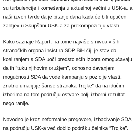
su turbulencije i komešanja u aktuelnoj većini u USK-a, a
naši izvori tvrde da je pitanje dana kada će biti upućen
zahtjev u Skupštini USK-a za prekompoziciju vlasti.
Kako saznaje Raport, na tome najviše s nivoa viših
stranačkih organa insistira SDP BiH čiji je stav da
koaliranjem s SDA uoči predstojećih izbora omogućavaju
da ih “tuku njihovim oružjem”, odnosno davanjem
mogućnosti SDA da vode kampanju s pozicije vlasti,
znatno umanjuje šanse stranaka Trojke“ da na idućim
izborima na tom području ostvare bolji izborni rezultat
nego ranije.
Navodno je kroz neformalne pregovore, izbacivanje SDA
na području USK-a već dobilo podršku čelnika “Trojke”.