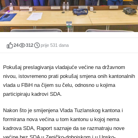
24
312
prije 531 dana
Pokušaj preslagivanja vladajuće većine na državnom
nivou, istovremeno prati pokušaj smjena onih kantonalnih
vlada u FBiH na čijem su čelu, odnosno u kojima
participiraju kadrovi SDA.
Nakon što je smijenjena Vlada Tuzlanskog kantona i
formirana nova većina u tom kantonu u kojoj nema
kadrova SDA, Raport saznaje da se razmatraju nove
većine bez SDA u Zeničko-dobojskom i u Unsko-