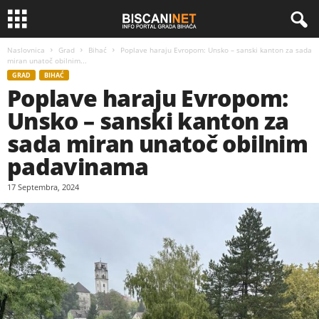
Naslovnica
Grad
Bihać
Poplave haraju Evropom: Unsko – sanski kanton za sada
miran unatoč obilnim...
GRAD
BIHAĆ
Poplave haraju Evropom:
Unsko – sanski kanton za
sada miran unatoč obilnim
padavinama
17 Septembra, 2024