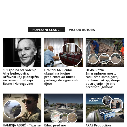
POVEZANI ČLANCI
VIŠE OD AUTORA
101 godina od rođenja
Građani MZ Centar
HC-ING: “Na
Alije Izetbegovića:
ukazali na brojne
Smaragdnom mostu
Državnik koji je obilježio
probleme: Od buke i
radili smo samo gornji
savremenu historiju
parkinga do sigurnosti
dio konstrukcije, donje
Bosne i Hercegovine
djece
postrojenje nije bilo
predmet ugovora”
HAMDIJA ABDIĆ – Tigar se
Bihać pred novim
ARAS Production