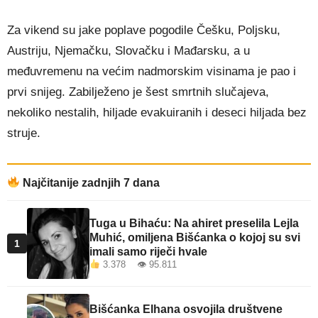
Za vikend su jake poplave pogodile Češku, Poljsku,
Austriju, Njemačku, Slovačku i Mađarsku, a u
međuvremenu na većim nadmorskim visinama je pao i
prvi snijeg. Zabilježeno je šest smrtnih slučajeva,
nekoliko nestalih, hiljade evakuiranih i deseci hiljada bez
struje.
Najčitanije zadnjih 7 dana
Tuga u Bihaću: Na ahiret preselila Lejla
Muhić, omiljena Bišćanka o kojoj su svi
1
imali samo riječi hvale
3.378 👁 95.811
Bišćanka Elhana osvojila društvene