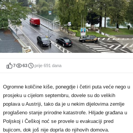
7
63
prije 691 dana
Ogromne količine kiše, ponegdje i četiri puta veće nego u
prosjeku u cijelom septembru, dovele su do velikih
poplava u Austriji, tako da je u nekim dijelovima zemlje
proglašeno stanje prirodne katastrofe. Hiljade građana u
Poljskoj i Češkoj noć se provele u evakuaciji pred
bujicom, dok još nije doprla do njihovih domova.