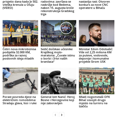
prisjetio dana kada je 502.
radovima: završava se
nastavlja rast: Otvoren
viteška krenula u Oluju
raskrižje kod Bedema,
konkurs za nove CNC
(VIDEO)
nakon 15. augusta kreće
operatere u Bihaću
rekonstrukcija Gradskog
trga
Četiri nova mikrobiznisa
Sedić dočekao učesnike
Ministar Edvin Odobašić:
podijelila 32.000 KM,
Krajiškog moto-
Više od 2,25 miliona KM
podrška za razvoj
maratona: „Čuvate istinu
za puteve, vodovode,
poslovnih ideja mladih
o borbi i žrtvi naših
deponije i komunalne
branilaca“
projekte širom USK
Porast povreda djece na
General Izet Nanić: Heroj
Mladi nogometaši OFK
električnim romobilima:
Bosne i Hercegovine koji
Bihać osvojili drugo
Stradaju glava, lice i ruke
nije zaboravljen
mjesto na turniru na
Izačiću