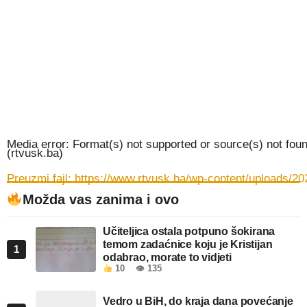
Media error: Format(s) not supported or source(s) not fou
(rtvusk.ba)
Preuzmi fajl: https://www.rtvusk.ba/wp-content/upload
Možda vas zanima i ovo
00:00
Učiteljica ostala potpuno šokirana
temom zadaćnice koju je Kristijan
1
odabrao, morate to vidjeti
10
👁 135
Vedro u BiH, do kraja dana povećanje