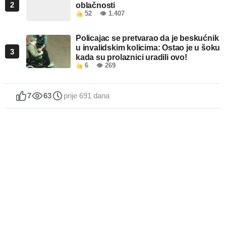
2
oblačnosti
52
👁 1.407
Policajac se pretvarao da je beskućnik
u invalidskim kolicima: Ostao je u šoku
3
kada su prolaznici uradili ovo!
6
👁 269
7
63
prije 691 dana