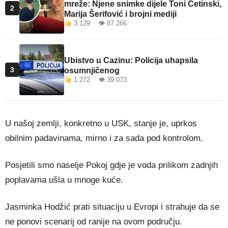
mreže: Njene snimke dijele Toni Cetinski,
2
Marija Šerifović i brojni mediji
3.129 👁 87.266
Ubistvo u Cazinu: Policija uhapsila
3
osumnjičenog
1.272 👁 39.073
U našoj zemlji, konkretno u USK, stanje je, uprkos
obilnim padavinama, mirno i za sada pod kontrolom.
Posjetili smo naselje Pokoj gdje je voda prilikom zadnjih
poplavama ušla u mnoge kuće.
Jasminka Hodžić prati situaciju u Evropi i strahuje da se
ne ponovi scenarij od ranije na ovom području.