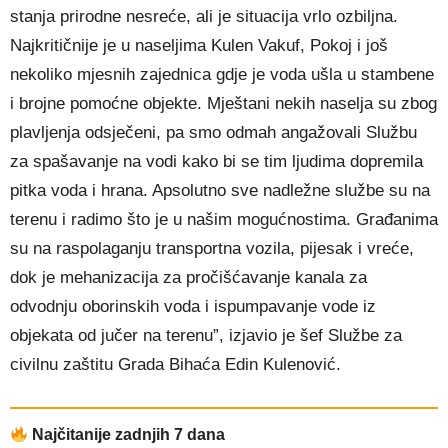
stanja prirodne nesreće, ali je situacija vrlo ozbiljna.
Najkritičnije je u naseljima Kulen Vakuf, Pokoj i još
nekoliko mjesnih zajednica gdje je voda ušla u stambene
i brojne pomoćne objekte. Mještani nekih naselja su zbog
plavljenja odsječeni, pa smo odmah angažovali Službu
za spašavanje na vodi kako bi se tim ljudima dopremila
pitka voda i hrana. Apsolutno sve nadležne službe su na
terenu i radimo što je u našim mogućnostima. Građanima
su na raspolaganju transportna vozila, pijesak i vreće,
dok je mehanizacija za pročišćavanje kanala za
odvodnju oborinskih voda i ispumpavanje vode iz
objekata od jučer na terenu”, izjavio je šef Službe za
civilnu zaštitu Grada Bihaća Edin Kulenović.
Najčitanije zadnjih 7 dana