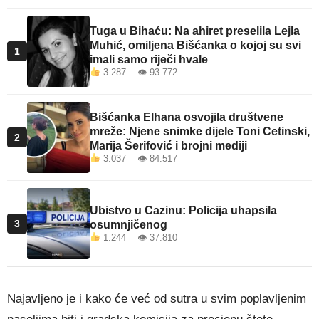
Tuga u Bihaću: Na ahiret preselila Lejla
Muhić, omiljena Bišćanka o kojoj su svi
1
imali samo riječi hvale
3.287 👁 93.772
Bišćanka Elhana osvojila društvene
mreže: Njene snimke dijele Toni Cetinski,
2
Marija Šerifović i brojni mediji
3.037 👁 84.517
Ubistvo u Cazinu: Policija uhapsila
3
osumnjičenog
1.244 👁 37.810
Najavljeno je i kako će već od sutra u svim poplavljenim