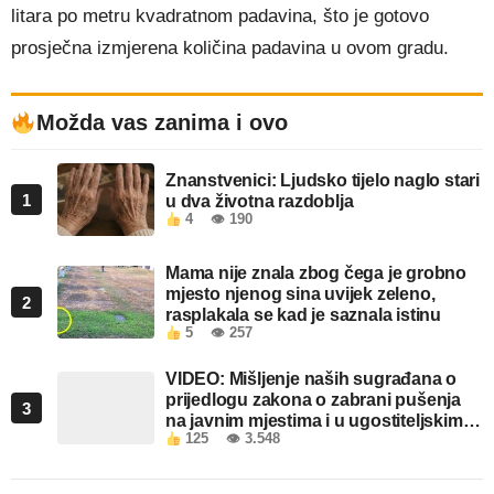
litara po metru kvadratnom padavina, što je gotovo
prosječna izmjerena količina padavina u ovom gradu.
Možda vas zanima i ovo
Znanstvenici: Ljudsko tijelo naglo stari
1
u dva životna razdoblja
4
👁 190
Mama nije znala zbog čega je grobno
mjesto njenog sina uvijek zeleno,
2
rasplakala se kad je saznala istinu
5
👁 257
VIDEO: Mišljenje naših sugrađana o
prijedlogu zakona o zabrani pušenja
3
na javnim mjestima i u ugostiteljskim
125
👁 3.548
objektima u FBiH