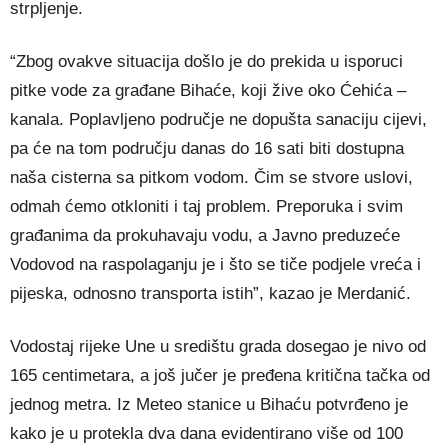
strpljenje.
“Zbog ovakve situacija došlo je do prekida u isporuci
pitke vode za građane Bihaće, koji žive oko Ćehića –
kanala. Poplavljeno područje ne dopušta sanaciju cijevi,
pa će na tom području danas do 16 sati biti dostupna
naša cisterna sa pitkom vodom. Čim se stvore uslovi,
odmah ćemo otkloniti i taj problem. Preporuka i svim
građanima da prokuhavaju vodu, a Javno preduzeće
Vodovod na raspolaganju je i što se tiče podjele vreća i
pijeska, odnosno transporta istih”, kazao je Merdanić.
Vodostaj rijeke Une u središtu grada dosegao je nivo od
165 centimetara, a još jučer je pređena kritična tačka od
jednog metra. Iz Meteo stanice u Bihaću potvrđeno je
kako je u protekla dva dana evidentirano više od 100