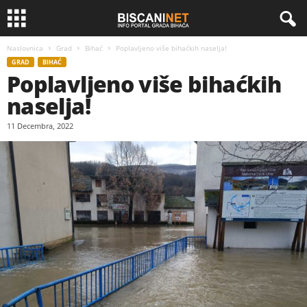
Naslovnica
Grad
Bihać
Poplavljeno više bihaćkih naselja!
GRAD
BIHAĆ
Poplavljeno više bihaćkih
naselja!
11 Decembra, 2022