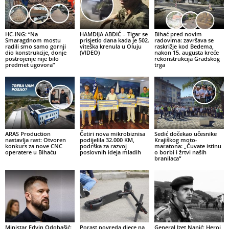
HC-ING: “Na
HAMDIJA ABDIĆ – Tigar se
Bihać pred novim
Smaragdnom mostu
prisjetio dana kada je 502.
radovima: završava se
radili smo samo gornji
viteška krenula u Oluju
raskrižje kod Bedema,
dio konstrukcije, donje
(VIDEO)
nakon 15. augusta kreće
postrojenje nije bilo
rekonstrukcija Gradskog
predmet ugovora”
trga
ARAS Production
Četiri nova mikrobiznisa
Sedić dočekao učesnike
nastavlja rast: Otvoren
podijelila 32.000 KM,
Krajiškog moto-
konkurs za nove CNC
podrška za razvoj
maratona: „Čuvate istinu
operatere u Bihaću
poslovnih ideja mladih
o borbi i žrtvi naših
branilaca“
Ministar Edvin Odobašić:
Porast povreda djece na
General Izet Nanić: Heroj