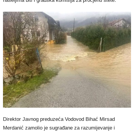
naseljima biti i gradska komisija za procjenu štete.
Direktor Javnog preduzeća Vodovod Bihać Mirsad
Merdanić zamolio je sugrađane za razumijevanje i