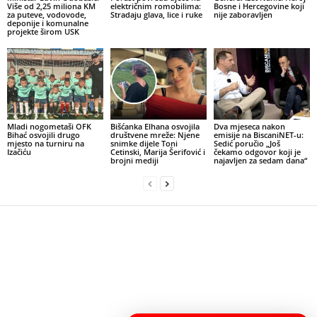
Više od 2,25 miliona KM
električnim romobilima:
Bosne i Hercegovine koji
za puteve, vodovode,
Stradaju glava, lice i ruke
nije zaboravljen
deponije i komunalne
projekte širom USK
Mladi nogometaši OFK
Bišćanka Elhana osvojila
Dva mjeseca nakon
Bihać osvojili drugo
društvene mreže: Njene
emisije na BiscaniNET-u:
mjesto na turniru na
snimke dijele Toni
Sedić poručio „Još
Izačiću
Cetinski, Marija Šerifović i
čekamo odgovor koji je
brojni mediji
najavljen za sedam dana“