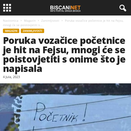
Naslovnica
Magazin
Zanimljivosti
Poruka vozačice početnice je hit na Fejsu,
mnogi će se poistovjetiti s...
MAGAZIN
ZANIMLJIVOSTI
Poruka vozačice početnice
je hit na Fejsu, mnogi će se
poistovjetiti s onime što je
napisala
4 Jula, 2023