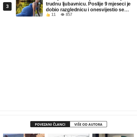
trudnu ljubavnicu. Poslije 9 mjeseci je
3
dobio razglednicu i onesvijestio se
11
👁 857
kada je pročitao šta piše!
POVEZANI ČLANCI
VIŠE OD AUTORA