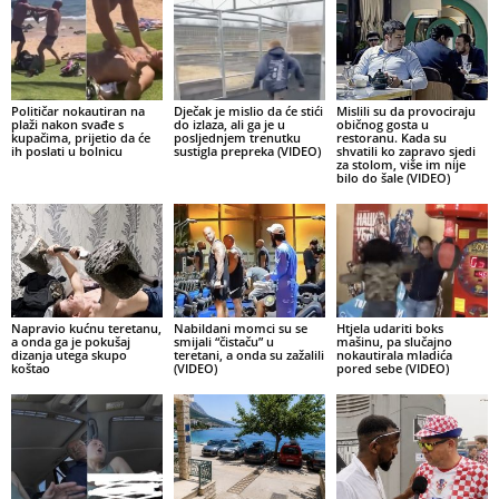
Političar nokautiran na
Dječak je mislio da će stići
Mislili su da provociraju
plaži nakon svađe s
do izlaza, ali ga je u
običnog gosta u
kupačima, prijetio da će
posljednjem trenutku
restoranu. Kada su
ih poslati u bolnicu
sustigla prepreka (VIDEO)
shvatili ko zapravo sjedi
za stolom, više im nije
bilo do šale (VIDEO)
Napravio kućnu teretanu,
Nabildani momci su se
Htjela udariti boks
a onda ga je pokušaj
smijali “čistaču” u
mašinu, pa slučajno
dizanja utega skupo
teretani, a onda su zažalili
nokautirala mladića
koštao
(VIDEO)
pored sebe (VIDEO)