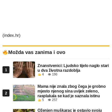
(index.hr)
Možda vas zanima i ovo
Znanstvenici: Ljudsko tijelo naglo stari
1
u dva životna razdoblja
4
👁 190
Mama nije znala zbog čega je grobno
mjesto njenog sina uvijek zeleno,
2
rasplakala se kad je saznala istinu
5
👁 257
Oženjen muškarac je ostavio svoju