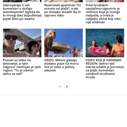
Zabrinjavaju li vas
Rezervisali apartman “tri
Pred hrvatskim
komentari u slučaju
minute od plaže”, a tek
navijačima izgovorio je
autostoperke? Izgleda da
po dolasku shvatili šta ih
rečenicu koja je mnoge
bi mnogi (bez dopuštenja)
zapravo čeka
razljutila, a onda je
pipali žene po sisama
uslijedio obrat koji niko
nije očekivao
Pozvali su tetku na
VIDEO: Milioni gledaju
VIDEO KOJI JE NASMIJAO
ljetovanje, a njen
dostavu pizze na moru:
REGION: Jedna riječ
odgovor nasmijao je cijeli
Sve je visilo o jednoj
otkrila odakle je porodica
region: “To je odmor
sekundi
na plaži, komentari
samo za vas!”
oduševili društvene
mreže