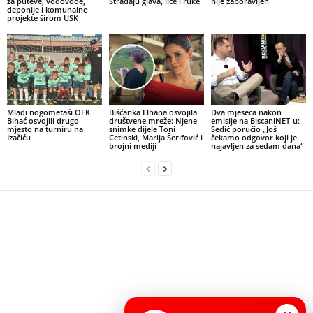
za puteve, vodovode,
Stradaju glava, lice i ruke
nije zaboravljen
deponije i komunalne
projekte širom USK
Mladi nogometaši OFK
Bišćanka Elhana osvojila
Dva mjeseca nakon
Bihać osvojili drugo
društvene mreže: Njene
emisije na BiscaniNET-u:
mjesto na turniru na
snimke dijele Toni
Sedić poručio „Još
Izačiću
Cetinski, Marija Šerifović i
čekamo odgovor koji je
brojni mediji
najavljen za sedam dana“