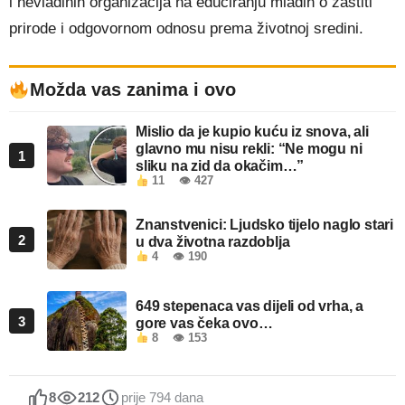
i nevladinih organizacija na educiranju mladih o zaštiti
prirode i odgovornom odnosu prema životnoj sredini.
Možda vas zanima i ovo
Mislio da je kupio kuću iz snova, ali
glavno mu nisu rekli: “Ne mogu ni
1
sliku na zid da okačim…”
11
👁 427
Znanstvenici: Ljudsko tijelo naglo stari
2
u dva životna razdoblja
4
👁 190
649 stepenaca vas dijeli od vrha, a
3
gore vas čeka ovo…
8
👁 153
8
212
prije 794 dana