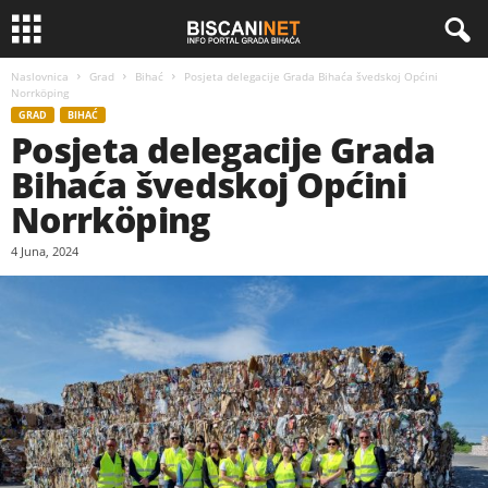
Naslovnica
Grad
Bihać
Posjeta delegacije Grada Bihaća švedskoj Općini
Norrköping
GRAD
BIHAĆ
Posjeta delegacije Grada
Bihaća švedskoj Općini
Norrköping
4 Juna, 2024