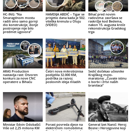
HC-ING: “Na
HAMDIJA ABDIĆ – Tigar se
Bihać pred novim
Smaragdnom mostu
prisjetio dana kada je 502.
radovima: završava se
radili smo samo gornji
viteška krenula u Oluju
raskrižje kod Bedema,
dio konstrukcije, donje
(VIDEO)
nakon 15. augusta kreće
postrojenje nije bilo
rekonstrukcija Gradskog
predmet ugovora”
trga
ARAS Production
Četiri nova mikrobiznisa
Sedić dočekao učesnike
nastavlja rast: Otvoren
podijelila 32.000 KM,
Krajiškog moto-
konkurs za nove CNC
podrška za razvoj
maratona: „Čuvate istinu
operatere u Bihaću
poslovnih ideja mladih
o borbi i žrtvi naših
branilaca“
Ministar Edvin Odobašić:
Porast povreda djece na
General Izet Nanić: Heroj
Više od 2,25 miliona KM
električnim romobilima:
Bosne i Hercegovine koji