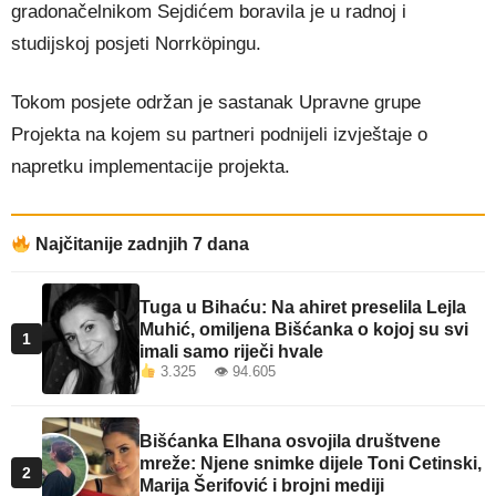
gradonačelnikom Sejdićem boravila je u radnoj i
studijskoj posjeti Norrköpingu.
Tokom posjete održan je sastanak Upravne grupe
Projekta na kojem su partneri podnijeli izvještaje o
napretku implementacije projekta.
Najčitanije zadnjih 7 dana
Tuga u Bihaću: Na ahiret preselila Lejla
Muhić, omiljena Bišćanka o kojoj su svi
1
imali samo riječi hvale
3.325 👁 94.605
Bišćanka Elhana osvojila društvene
mreže: Njene snimke dijele Toni Cetinski,
2
Marija Šerifović i brojni mediji