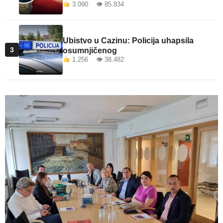
3.090 👁 85.834
Ubistvo u Cazinu: Policija uhapsila
3
osumnjičenog
1.256 👁 38.482