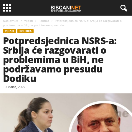
Naslovnica
Vijesti
Politika
Potpredsjednica NSRS-a: Srbija će razgovarati o
problemima u BiH, ne podržavamo presudu...
VIJESTI
POLITIKA
Potpredsjednica NSRS-a:
Srbija će razgovarati o
problemima u BiH, ne
podržavamo presudu
Dodiku
10 Marta, 2025