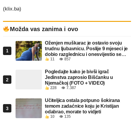
(klix.ba)
Možda vas zanima i ovo
Oženjen muškarac je ostavio svoju
trudnu ljubavnicu. Poslije 9 mjeseci je
1
dobio razglednicu i onesvijestio se
11
👁 857
kada je pročitao šta piše!
Pogledajte kako je bivši igrač
Jedinstva zaprosio Bišćanku u
2
Njemačkoj (FOTO + VIDEO)
228
👁 7.387
Učiteljica ostala potpuno šokirana
temom zadaćnice koju je Kristijan
3
odabrao, morate to vidjeti
10
👁 135