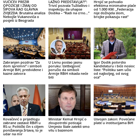
VUČIĆEV PREZIR
LAŽNO PREDSTAVLJA?!”:
Hrnjić se pohvalio
OPOZICIJE I ZMAJ OD
Trivić pozvala Tužilaštvo i
efektima minimalne plaće
ŠIPOVA KAO GLAVNA
inspekciju da uhapse
od 1.000 KM: „Federacija
ZVIJEZDA: Brutalna analiza
Dodika – “Radi na crno…”
nije doživjela slom,
Nebojše Vukanovića o
brojke pokazuju rast“
posjeti iz Beograda
Zabranjen pozdrav “Za
U Livnu poslao jasnu
Igor Dodik potvrdio
dom spremni” i simboli
poruku: Izetbegović
kandidaturu i biće nosioc
Armije BiH, predviđene i
poručio da simboli
liste: “Politiku sam učio
kazne zatvora
Armije RBiH nikada neće
od najboljeg, od svog
biti
oca”
Kovačević o prijedlogu
Ministar Kemal Hrnjić o
Usvojen zakon: Povećane
zabrane zastave RBiH u
zloupotrebi poticaja:
plate u institucijama BiH
RS-u: Politički čin s ciljem
Umjesto štale zatekli smo
ponižavanja žrtava, to je
vilu s bazenom
udar na mir