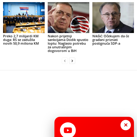
Preko 2,7 milijardi KM
Nakon prijetnji
Nikšić: Očekujem da će
duga: RS se zadužila
sankcijama Dodik spustio
građani priznati
novih 50,9 miliona KM
loptu: Naglasio potrebu
postignuća SDP-a
za unutrašnjim
dogovorom u BiH
×