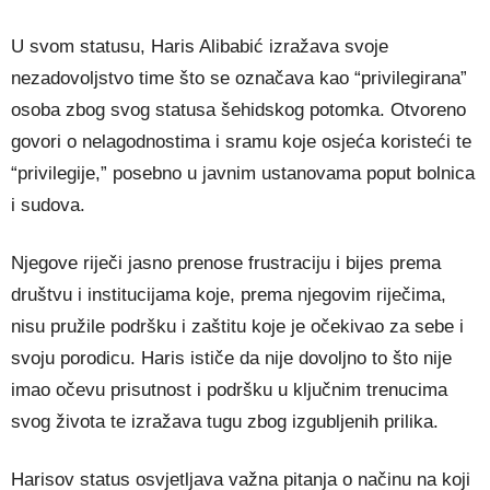
U svom statusu, Haris Alibabić izražava svoje
nezadovoljstvo time što se označava kao “privilegirana”
osoba zbog svog statusa šehidskog potomka. Otvoreno
govori o nelagodnostima i sramu koje osjeća koristeći te
“privilegije,” posebno u javnim ustanovama poput bolnica
i sudova.
Njegove riječi jasno prenose frustraciju i bijes prema
društvu i institucijama koje, prema njegovim riječima,
nisu pružile podršku i zaštitu koje je očekivao za sebe i
svoju porodicu. Haris ističe da nije dovoljno to što nije
imao očevu prisutnost i podršku u ključnim trenucima
svog života te izražava tugu zbog izgubljenih prilika.
Harisov status osvjetljava važna pitanja o načinu na koji