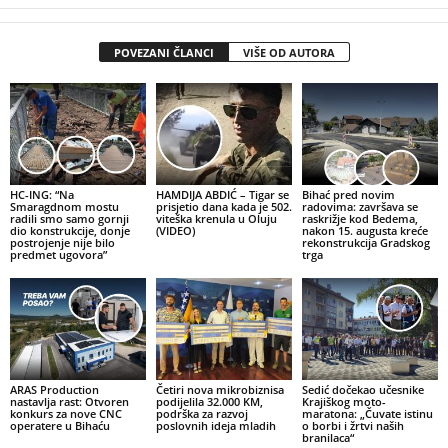
POVEZANI ČLANCI
VIŠE OD AUTORA
HC-ING: “Na
HAMDIJA ABDIĆ – Tigar se
Bihać pred novim
Smaragdnom mostu
prisjetio dana kada je 502.
radovima: završava se
radili smo samo gornji
viteška krenula u Oluju
raskrižje kod Bedema,
dio konstrukcije, donje
(VIDEO)
nakon 15. augusta kreće
postrojenje nije bilo
rekonstrukcija Gradskog
predmet ugovora”
trga
ARAS Production
Četiri nova mikrobiznisa
Sedić dočekao učesnike
nastavlja rast: Otvoren
podijelila 32.000 KM,
Krajiškog moto-
konkurs za nove CNC
podrška za razvoj
maratona: „Čuvate istinu
operatere u Bihaću
poslovnih ideja mladih
o borbi i žrtvi naših
branilaca“