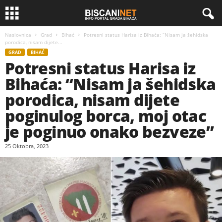
Naslovnica
Grad
Bihać
Potresni status Harisa iz Bihaća: “Nisam ja šehidska
porodica, nisam dijete...
GRAD
BIHAĆ
Potresni status Harisa iz
Bihaća: “Nisam ja šehidska
porodica, nisam dijete
poginulog borca, moj otac
je poginuo onako bezveze”
25 Oktobra, 2023