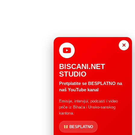
×
BISCANI.NET
STUDIO
Pretplatite se BESPLATNO na
naš YouTube kanal
Emisije, intervjui, podcasti i video
priče iz Bihaća i Unsko-sanskog
kantona.
BESPLATNO