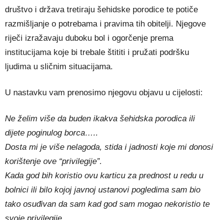
društvo i država tretiraju šehidske porodice te potiče
razmišljanje o potrebama i pravima tih obitelji. Njegove
riječi izražavaju duboku bol i ogorčenje prema
institucijama koje bi trebale štititi i pružati podršku
ljudima u sličnim situacijama.
U nastavku vam prenosimo njegovu objavu u cijelosti:
Ne želim više da buden ikakva šehidska porodica ili
dijete poginulog borca…..
Dosta mi je više nelagoda, stida i jadnosti koje mi donosi
korištenje ove “privilegije”.
Kada god bih koristio ovu karticu za prednost u redu u
bolnici ili bilo kojoj javnoj ustanovi pogledima sam bio
tako osuđivan da sam kad god sam mogao nekoristio te
svoje privilegije.