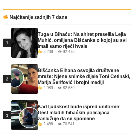
Najčitanije zadnjih 7 dana
Tuga u Bihaću: Na ahiret preselila Lejla
Muhić, omiljena Bišćanka o kojoj su svi
1
imali samo riječi hvale
3.238 👁 92.475
Bišćanka Elhana osvojila društvene
mreže: Njene snimke dijele Toni Cetinski,
2
Marija Šerifović i brojni mediji
2.989 👁 82.639
Kad ljudskost bude ispred uniforme:
Gest mladih bihaćkih policajaca
3
zaslužuje da se spomene
2.488 👁 70.541