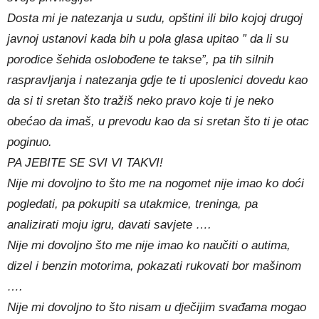
Dosta mi je natezanja u sudu, opštini ili bilo kojoj drugoj
javnoj ustanovi kada bih u pola glasa upitao ” da li su
porodice šehida oslobođene te takse”, pa tih silnih
raspravljanja i natezanja gdje te ti uposlenici dovedu kao
da si ti sretan što tražiš neko pravo koje ti je neko
obećao da imaš, u prevodu kao da si sretan što ti je otac
poginuo.
PA JEBITE SE SVI VI TAKVI!
Nije mi dovoljno to što me na nogomet nije imao ko doći
pogledati, pa pokupiti sa utakmice, treninga, pa
analizirati moju igru, davati savjete ….
Nije mi dovoljno što me nije imao ko naučiti o autima,
dizel i benzin motorima, pokazati rukovati bor mašinom
….
Nije mi dovoljno to što nisam u dječijim svađama mogao