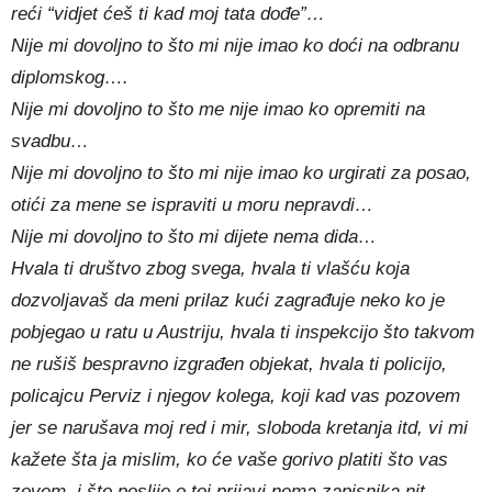
reći “vidjet ćeš ti kad moj tata dođe”…
Nije mi dovoljno to što mi nije imao ko doći na odbranu
diplomskog….
Nije mi dovoljno to što me nije imao ko opremiti na
svadbu…
Nije mi dovoljno to što mi nije imao ko urgirati za posao,
otići za mene se ispraviti u moru nepravdi…
Nije mi dovoljno to što mi dijete nema dida…
Hvala ti društvo zbog svega, hvala ti vlašću koja
dozvoljavaš da meni prilaz kući zagrađuje neko ko je
pobjegao u ratu u Austriju, hvala ti inspekcijo što takvom
ne rušiš bespravno izgrađen objekat, hvala ti policijo,
policajcu Perviz i njegov kolega, koji kad vas pozovem
jer se narušava moj red i mir, sloboda kretanja itd, vi mi
kažete šta ja mislim, ko će vaše gorivo platiti što vas
zovem, i što poslije o toj prijavi nema zapisnika nit