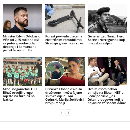
Ministar Edvin Odobašić:
Porast povreda djece na
General Izet Nanić: Heroj
Više od 2,25 miliona KM
električnim romobilima:
Bosne i Hercegovine koji
za puteve, vodovode,
Stradaju glava, lice i ruke
nije zaboravljen
deponije i komunalne
projekte širom USK
Mladi nogometaši OFK
Bišćanka Elhana osvojila
Dva mjeseca nakon
Bihać osvojili drugo
društvene mreže: Njene
emisije na BiscaniNET-u:
mjesto na turniru na
snimke dijele Toni
Sedić poručio „Još
Izačiću
Cetinski, Marija Šerifović i
čekamo odgovor koji je
brojni mediji
najavljen za sedam dana“