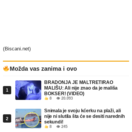
(Biscani.net)
Možda vas zanima i ovo
BRADONJA JE MALTRETIRAO
MALIŠU: Ali nije znao da je mališa
1
BOKSER! (VIDEO)
8
👁 20.093
Snimala je svoju kćerku na plaži, ali
nije ni slutila šta će se desiti narednih
2
sekundi!
8
👁 245