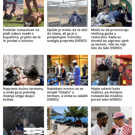
Političar nokautiran na
Dječak je mislio da će stići
Mislili su da provociraju
plaži nakon svađe s
do izlaza, ali ga je u
običnog gosta u
kupačima, prijetio da će
posljednjem trenutku
restoranu. Kada su
ih poslati u bolnicu
sustigla prepreka (VIDEO)
shvatili ko zapravo sjedi
za stolom, više im nije
bilo do šale (VIDEO)
Napravio kućnu teretanu,
Nabildani momci su se
Htjela udariti boks
a onda ga je pokušaj
smijali “čistaču” u
mašinu, pa slučajno
dizanja utega skupo
teretani, a onda su zažalili
nokautirala mladića
koštao
(VIDEO)
pored sebe (VIDEO)