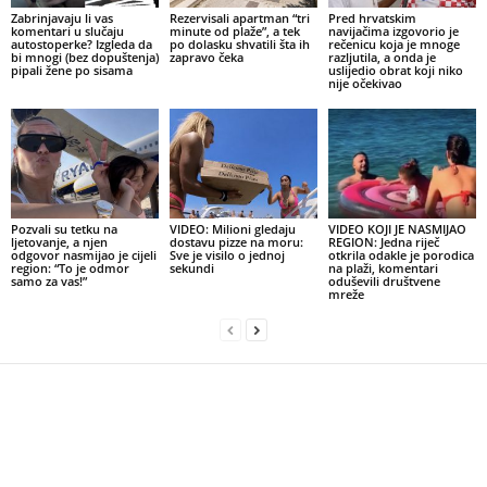
Zabrinjavaju li vas
Rezervisali apartman “tri
Pred hrvatskim
komentari u slučaju
minute od plaže”, a tek
navijačima izgovorio je
autostoperke? Izgleda da
po dolasku shvatili šta ih
rečenicu koja je mnoge
bi mnogi (bez dopuštenja)
zapravo čeka
razljutila, a onda je
pipali žene po sisama
uslijedio obrat koji niko
nije očekivao
Pozvali su tetku na
VIDEO: Milioni gledaju
VIDEO KOJI JE NASMIJAO
ljetovanje, a njen
dostavu pizze na moru:
REGION: Jedna riječ
odgovor nasmijao je cijeli
Sve je visilo o jednoj
otkrila odakle je porodica
region: “To je odmor
sekundi
na plaži, komentari
samo za vas!”
oduševili društvene
mreže