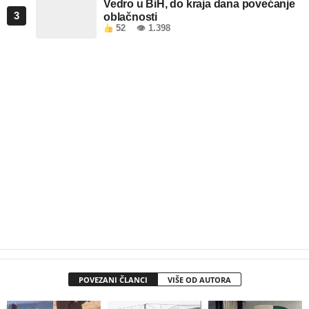
Vedro u BiH, do kraja dana povećanje
3
oblačnosti
52
👁 1.398
POVEZANI ČLANCI
VIŠE OD AUTORA