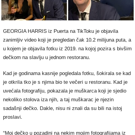
GEORGIA HARRIS iz Puerta na TikToku je objavila
zanimljiv video koji je pregledan čak 10.2 milijuna puta, a
u kojem je objavila fotku iz 2019. na kojoj pozira s bivšim
dečkom na slavlju u jednom restoranu.
Kad je godinama kasnije pogledala fotku, šokirala se kad
je otkrila tko je s njima bio te večeri u restoranu. Kad je
uvećala fotografiju, pokazala je muškarca koji je sjedio
nekoliko stolova iza njih, a taj muškarac je njezin
sadašnji dečko. Dakle, nisu ni znali da su bili na istoj
proslavi.
“Moj dečko u pozadini na nekim mojim fotografijama iz