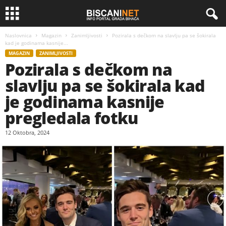
Naslovnica
Magazin
Zanimljivosti
Pozirala s dečkom na slavlju pa se šokirala
kad je godinama kasnije...
MAGAZIN
ZANIMLJIVOSTI
Pozirala s dečkom na
slavlju pa se šokirala kad
je godinama kasnije
pregledala fotku
12 Oktobra, 2024