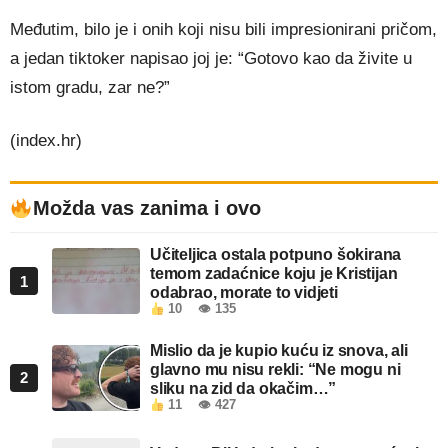
Međutim, bilo je i onih koji nisu bili impresionirani pričom,
a jedan tiktoker napisao joj je: “Gotovo kao da živite u
istom gradu, zar ne?”
(index.hr)
Možda vas zanima i ovo
Učiteljica ostala potpuno šokirana
temom zadaćnice koju je Kristijan
1
odabrao, morate to vidjeti
10
👁 135
Mislio da je kupio kuću iz snova, ali
glavno mu nisu rekli: “Ne mogu ni
2
sliku na zid da okačim…”
11
👁 427