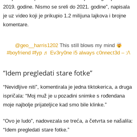
2019. godine. Nismo se sreli do 2021. godine”, napisala
je uz video koji je prikupio 1.2 milijuna lajkova i brojne
komentare.
@geo__harris1202
This still blows my mind
#boyfriend
#fyp
♬ Ev3ry0ne i5 always c0nnect3d – :/\
“Idem pregledati stare fotke”
“Nevidljive niti”, komentirala je jedna tiktokerica, a druga
ispričala: “Moj muž je u pozadini snimke s rođendana
moje najbolje prijateljice kad smo bile klinke.”
“Ovo je ludo”, nadovezala se treća, a četvrta se našalila:
“Idem pregledati stare fotke.”