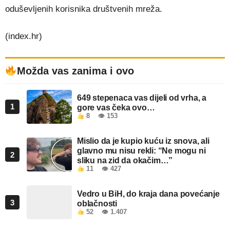
oduševljenih korisnika društvenih mreža.
(index.hr)
Možda vas zanima i ovo
649 stepenaca vas dijeli od vrha, a
1
gore vas čeka ovo…
8
👁 153
Mislio da je kupio kuću iz snova, ali
glavno mu nisu rekli: “Ne mogu ni
2
sliku na zid da okačim…”
11
👁 427
Vedro u BiH, do kraja dana povećanje
3
oblačnosti
52
👁 1.407