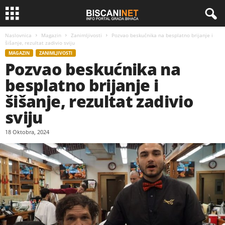
Naslovnica
Magazin
Zanimljivosti
Pozvao beskućnika na besplatno brijanje i
šišanje, rezultat zadivio sviju
MAGAZIN
ZANIMLJIVOSTI
Pozvao beskućnika na
besplatno brijanje i
šišanje, rezultat zadivio
sviju
18 Oktobra, 2024