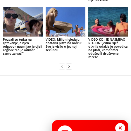
Pozvali su tetku na
VIDEO: Milioni gledaju
VIDEO KOJI JE NASMIJAO
ljetovanje, a njen
dostavu pizze na moru:
REGION: Jedna riječ
odgovor nasmijao je cijeli
Sve je visilo o jednoj
otkrila odakle je porodica
region: “To je odmor
sekundi
na plaži, komentari
samo za vas!”
oduševili društvene
mreže
×