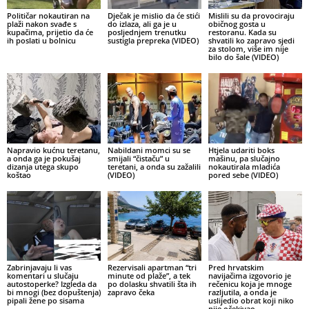
Političar nokautiran na
Dječak je mislio da će stići
Mislili su da provociraju
plaži nakon svađe s
do izlaza, ali ga je u
običnog gosta u
kupačima, prijetio da će
posljednjem trenutku
restoranu. Kada su
ih poslati u bolnicu
sustigla prepreka (VIDEO)
shvatili ko zapravo sjedi
za stolom, više im nije
bilo do šale (VIDEO)
Napravio kućnu teretanu,
Nabildani momci su se
Htjela udariti boks
a onda ga je pokušaj
smijali “čistaču” u
mašinu, pa slučajno
dizanja utega skupo
teretani, a onda su zažalili
nokautirala mladića
koštao
(VIDEO)
pored sebe (VIDEO)
Zabrinjavaju li vas
Rezervisali apartman “tri
Pred hrvatskim
komentari u slučaju
minute od plaže”, a tek
navijačima izgovorio je
autostoperke? Izgleda da
po dolasku shvatili šta ih
rečenicu koja je mnoge
bi mnogi (bez dopuštenja)
zapravo čeka
razljutila, a onda je
pipali žene po sisama
uslijedio obrat koji niko
nije očekivao