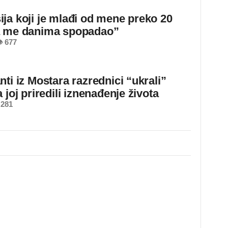
ja koji je mlađi od mene preko 20
a me danima spopadao”
 677
ti iz Mostara razrednici “ukrali”
 joj priredili iznenađenje života
 281