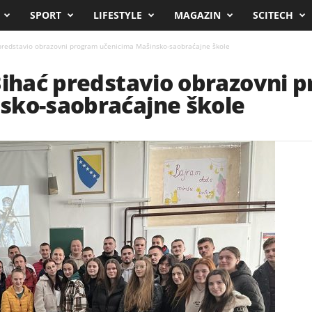
SPORT
LIFESTYLE
MAGAZIN
SCITECH
 predstavio obrazovni program učenicima Mašinsko-saobraćajne škole
Bihać predstavio obrazovni 
sko-saobraćajne škole