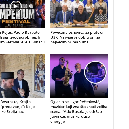
li Rojas, Paolo Barbato i
Povećana osnovica za plate u
drugi izvođači obilježili
USK: Najviše će dobiti oni sa
m Festival 2026 u Bihaću
najvećim primanjima
 Bosanskoj Krajini
Oglasio se i Igor Pečenković,
“predavanje”: Ko je
muzičar koji zna šta znači velika
a ko Srbijanac
scena: “Ado Busola je održao
javni čas muzike, duše i
energije”