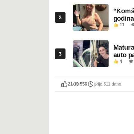
“Komši
2
godin
11

Maturan
3
auto pa
4
👁
21
556
prije 511 dana