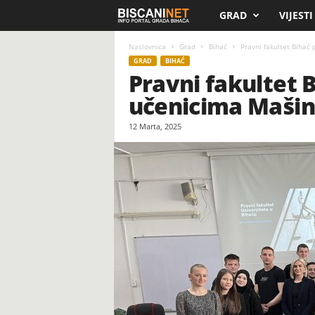
GRAD
VIJESTI
B
i
Naslovnica
Grad
Bihać
Pravni fakultet Bihać
GRAD
BIHAĆ
Pravni fakultet 
s
učenicima Mašin
c
12 Marta, 2025
a
n
i
.
n
e