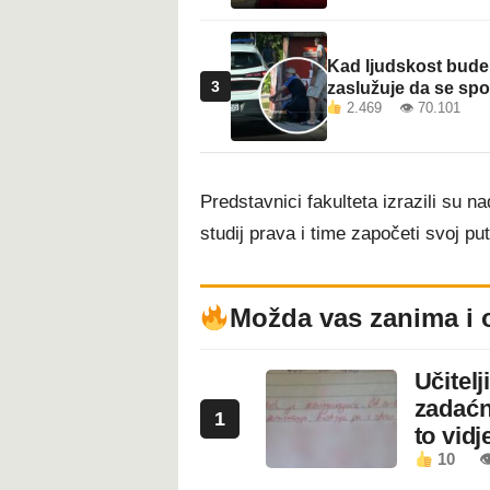
Kad ljudskost bude 
3
zaslužuje da se sp
2.469 👁 70.101
Predstavnici fakulteta izrazili su n
studij prava i time započeti svoj put
Možda vas zanima i 
Učitel
zadaćn
1
to vidje
10
