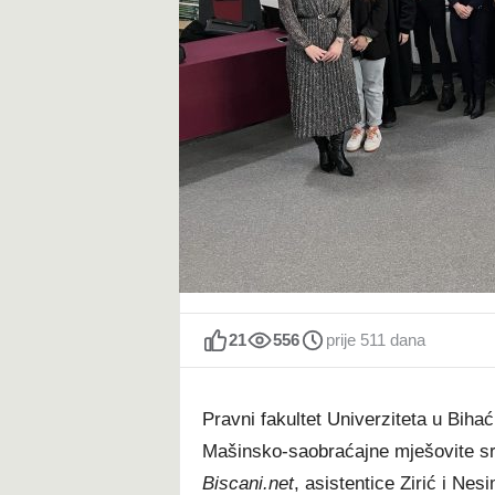
t
21
556
prije 511 dana
Pravni fakultet Univerziteta u Biha
Mašinsko-saobraćajne mješovite sr
Biscani.net
, asistentice Zirić i Ne