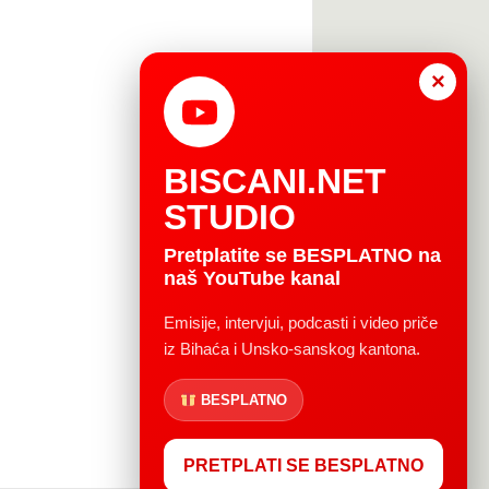
×
BISCANI.NET
STUDIO
Pretplatite se BESPLATNO na
naš YouTube kanal
Emisije, intervjui, podcasti i video priče
iz Bihaća i Unsko-sanskog kantona.
BESPLATNO
PRETPLATI SE BESPLATNO