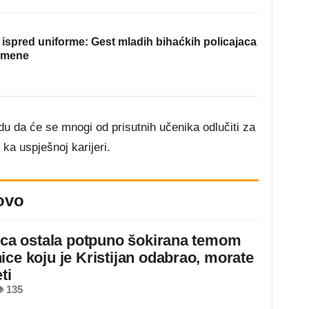
ispred uniforme: Gest mladih bihaćkih policajaca
omene
adu da će se mnogi od prisutnih učenika odlučiti za
 ka uspješnoj karijeri.
ovo
jica ostala potpuno šokirana temom
ice koju je Kristijan odabrao, morate
ti
 135