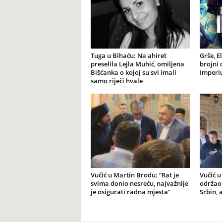
Tuga u Bihaću: Na ahiret
Grše, E
preselila Lejla Muhić, omiljena
brojni 
Bišćanka o kojoj su svi imali
Imperiu
samo riječi hvale
Vučić u Martin Brodu: “Rat je
Vučić u
svima donio nesreću, najvažnije
održao 
je osigurati radna mjesta”
Srbin, 