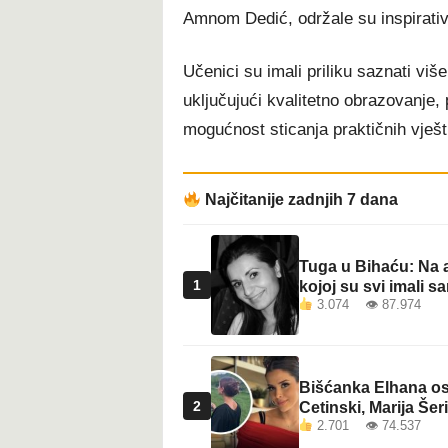
Amnom Dedić, održale su inspirativ
Učenici su imali priliku saznati viš
uključujući kvalitetno obrazovanje,
mogućnost sticanja praktičnih vješt
Najčitanije zadnjih 7 dana
Tuga u Bihaću: Na a
1
kojoj su svi imali sa
3.074 👁 87.974
Bišćanka Elhana osv
2
Cetinski, Marija Šeri
2.701 👁 74.537