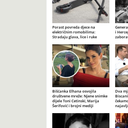
Porast povreda djece na
General
električnim romobilima:
i Herce
Stradaju glava, lice i ruke
zabora
Bišćanka Elhana osvojila
Dva mj
društvene mreže: Njene snimke
Biscani
dijele Toni Cetinski, Marija
čekamo 
Šerifović i brojni mediji
najavl