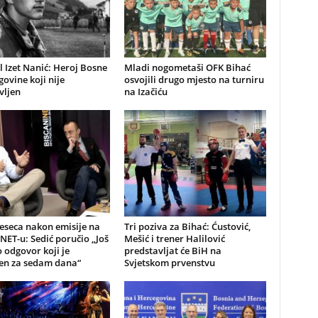
 Izet Nanić: Heroj Bosne
Mladi nogometaši OFK Bihać
govine koji nije
osvojili drugo mjesto na turniru
vljen
na Izačiću
eseca nakon emisije na
Tri poziva za Bihać: Ćustović,
NET-u: Sedić poručio „Još
Mešić i trener Halilović
odgovor koji je
predstavljat će BiH na
jen za sedam dana“
Svjetskom prvenstvu