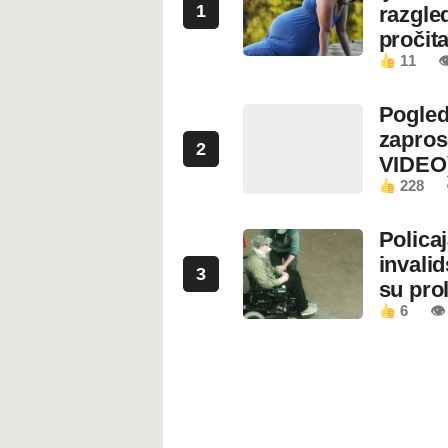
1
razgled
pročita
11

Pogled
zapros
2
VIDEO
228
Polica
invali
3
su prol
6
👁