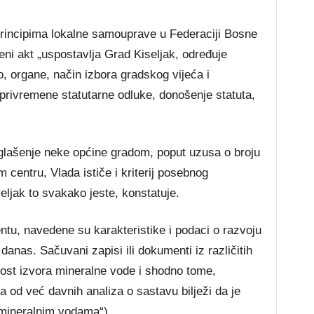
principima lokalne samouprave u Federaciji Bosne
eni akt „uspostavlja Grad Kiseljak, određuje
vo, organe, način izbora gradskog vijeća i
privremene statutarne odluke, donošenje statuta,
oglašenje neke općine gradom, poput uzusa o broju
 centru, Vlada ističe i kriterij posebnog
seljak to svakako jeste, konstatuje.
ntu, navedene su karakteristike i podaci o razvoju
anas. Sačuvani zapisi ili dokumenti iz različitih
ost izvora mineralne vode i shodno tome,
a od već davnih analiza o sastavu bilježi da je
 mineralnim vodama“).