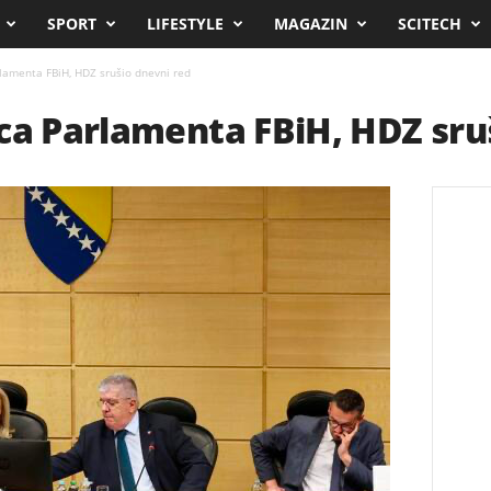
SPORT
LIFESTYLE
MAGAZIN
SCITECH
lamenta FBiH, HDZ srušio dnevni red
ca Parlamenta FBiH, HDZ sru