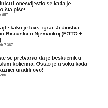
nicu i onesvijestio se kada je
o šta piše!
 857
ajte kako je bivši igrač Jedinstva
io Bišćanku u Njemačkoj (FOTO +
)
👁 7.387
jac se pretvarao da je beskućnik u
dskim kolicima: Ostao je u šoku kada
aznici uradili ovo!
 269