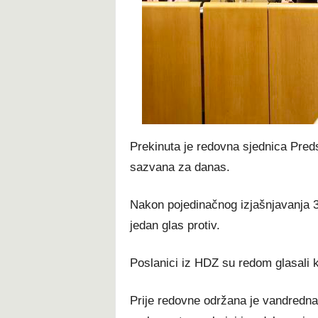
t
Prekinuta je redovna sjednica Pre
sazvana za danas.
Nakon pojedinačnog izjašnjavanja 34
jedan glas protiv.
Poslanici iz HDZ su redom glasali 
Prije redovne održana je vandredn