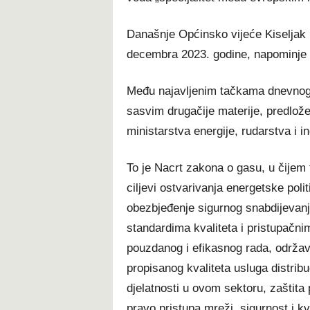
Današnje Općinsko vijeće Kiseljak 
decembra 2023. godine, napominje 
Među najavljenim tačkama dnevnog r
sasvim drugačije materije, predlože
ministarstva energije, rudarstva i in
To je Nacrt zakona o gasu, u čijem 
ciljevi ostvarivanja energetske pol
obezbjeđenje sigurnog snabdijevan
standardima kvaliteta i pristupačni
pouzdanog i efikasnog rada, održava
propisanog kvaliteta usluga distribu
djelatnosti u ovom sektoru, zaštita 
pravo pristupa mreži, sigurnost i kv