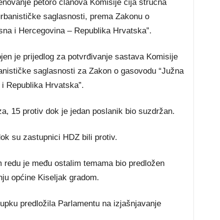
enovanje petoro članova Komisije čija stručna
rbanističke saglasnosti, prema Zakonu o
sna i Hercegovina – Republika Hrvatska”.
en je prijedlog za potvrđivanje sastava Komisije
anističke saglasnosti za Zakon o gasovodu “Južna
 i Republika Hrvatska”.
za, 15 protiv dok je jedan poslanik bio suzdržan.
dok su zastupnici HDZ bili protiv.
 redu je među ostalim temama bio predložen
ju općine Kiseljak gradom.
pku predložila Parlamentu na izjašnjavanje