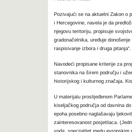
Pozivajući se na aktuelni Zakon o 
i Hercegovine, navela je da predlož
njegovu teritoriju, propisuje svojst
gradonačelnika, uređuje donošenje 
raspisivanje izbora i druga pitanja“.
Navodeći propisane kriterije za pr
stanovnika na širem području i užem
historijskog i kulturnog značaja. Ki
U materijalu proslijeđenom Parlame
kiseljačkog područja od davnina do d
epoha posebno naglašavaju ljekovit
zainteresovanost posjetilaca. (Jedn
voda „specijalitet medu evropskim