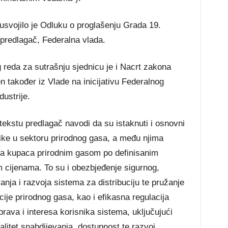
usvojilo je Odluku o proglašenju Grada 19.
predlagač, Federalna vlada.
eda za sutrašnju sjednicu je i Nacrt zakona
n također iz Vlade na inicijativu Federalnog
dustrije.
tekstu predlagač navodi da su istaknuti i osnovni
itike u sektoru prirodnog gasa, a među njima
ja kupaca prirodnim gasom po definisanim
m cijenama. To su i obezbjeđenje sigurnog,
nja i razvoja sistema za distribuciju te pružanje
cije prirodnog gasa, kao i efikasna regulacija
prava i interesa korisnika sistema, uključujući
alitet snabdijevanja, dostupnost te razvoj