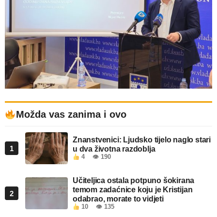
Možda vas zanima i ovo
Znanstvenici: Ljudsko tijelo naglo stari
1
u dva životna razdoblja
4
👁 190
Učiteljica ostala potpuno šokirana
temom zadaćnice koju je Kristijan
2
odabrao, morate to vidjeti
10
👁 135