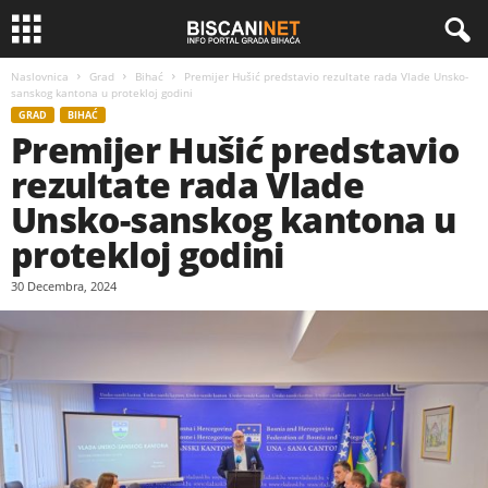
Naslovnica
Grad
Bihać
Premijer Hušić predstavio rezultate rada Vlade Unsko-
sanskog kantona u protekloj godini
GRAD
BIHAĆ
Premijer Hušić predstavio
rezultate rada Vlade
Unsko-sanskog kantona u
protekloj godini
30 Decembra, 2024