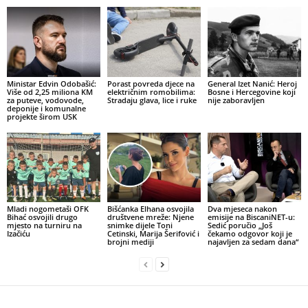
Ministar Edvin Odobašić:
Porast povreda djece na
General Izet Nanić: Heroj
Više od 2,25 miliona KM
električnim romobilima:
Bosne i Hercegovine koji
za puteve, vodovode,
Stradaju glava, lice i ruke
nije zaboravljen
deponije i komunalne
projekte širom USK
Mladi nogometaši OFK
Bišćanka Elhana osvojila
Dva mjeseca nakon
Bihać osvojili drugo
društvene mreže: Njene
emisije na BiscaniNET-u:
mjesto na turniru na
snimke dijele Toni
Sedić poručio „Još
Izačiću
Cetinski, Marija Šerifović i
čekamo odgovor koji je
brojni mediji
najavljen za sedam dana“