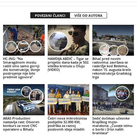
POVEZANI ČLANCI
VIŠE OD AUTORA
HC-ING: “Na
HAMDIJA ABDIĆ – Tigar se
Bihać pred novim
Smaragdnom mostu
prisjetio dana kada je 502.
radovima: završava se
radili smo samo gornji
viteška krenula u Oluju
raskrižje kod Bedema,
dio konstrukcije, donje
(VIDEO)
nakon 15. augusta kreće
postrojenje nije bilo
rekonstrukcija Gradskog
predmet ugovora”
trga
ARAS Production
Četiri nova mikrobiznisa
Sedić dočekao učesnike
nastavlja rast: Otvoren
podijelila 32.000 KM,
Krajiškog moto-
konkurs za nove CNC
podrška za razvoj
maratona: „Čuvate istinu
operatere u Bihaću
poslovnih ideja mladih
o borbi i žrtvi naših
branilaca“