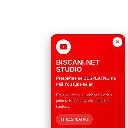
×
BISCANI.NET
STUDIO
Pretplatite se BESPLATNO na
naš YouTube kanal
Emisije, intervjui, podcasti i video
priče iz Bihaća i Unsko-sanskog
kantona.
BESPLATNO