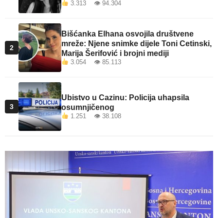
3.313 👁 94.304
Bišćanka Elhana osvojila društvene
mreže: Njene snimke dijele Toni Cetinski,
2
Marija Šerifović i brojni mediji
3.054 👁 85.113
Ubistvo u Cazinu: Policija uhapsila
3
osumnjičenog
1.251 👁 38.108