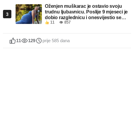
Oženjen muškarac je ostavio svoju
trudnu ljubavnicu. Poslije 9 mjeseci je
3
dobio razglednicu i onesvijestio se
11
👁 857
kada je pročitao šta piše!
11
129
prije 585 dana