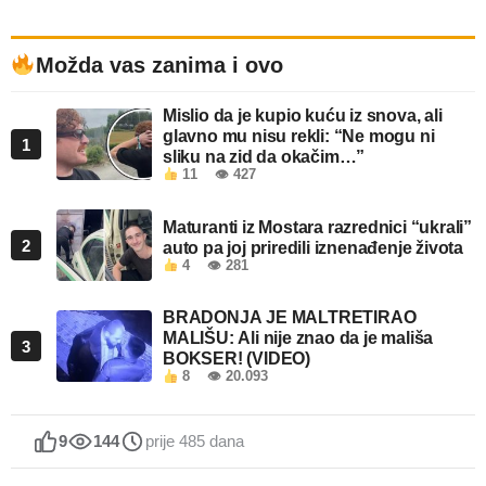
Možda vas zanima i ovo
Mislio da je kupio kuću iz snova, ali
glavno mu nisu rekli: “Ne mogu ni
1
sliku na zid da okačim…”
11
👁 427
Maturanti iz Mostara razrednici “ukrali”
2
auto pa joj priredili iznenađenje života
4
👁 281
BRADONJA JE MALTRETIRAO
MALIŠU: Ali nije znao da je mališa
3
BOKSER! (VIDEO)
8
👁 20.093
9
144
prije 485 dana