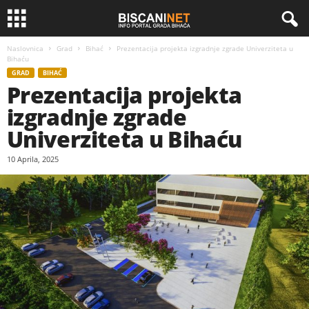
Naslovnica
Grad
Bihać
Prezentacija projekta izgradnje zgrade Univerziteta u
Bihaću
GRAD
BIHAĆ
Prezentacija projekta
izgradnje zgrade
Univerziteta u Bihaću
10 Aprila, 2025