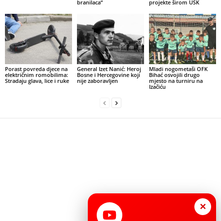
branilaca“
projekte širom USK
Porast povreda djece na
General Izet Nanić: Heroj
Mladi nogometaši OFK
električnim romobilima:
Bosne i Hercegovine koji
Bihać osvojili drugo
Stradaju glava, lice i ruke
nije zaboravljen
mjesto na turniru na
Izačiću
×