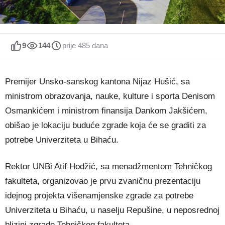
9
144
prije 485 dana
Premijer Unsko-sanskog kantona Nijaz Hušić, sa
ministrom obrazovanja, nauke, kulture i sporta Denisom
Osmankićem i ministrom finansija Dankom Jakšićem,
obišao je lokaciju buduće zgrade koja će se graditi za
potrebe Univerziteta u Bihaću.
Rektor UNBi Atif Hodžić, sa menadžmentom Tehničkog
fakulteta, organizovao je prvu zvaničnu prezentaciju
idejnog projekta višenamjenske zgrade za potrebe
Univerziteta u Bihaću, u naselju Repušine, u neposrednoj
blizini zgrade Tehničkog fakulteta.