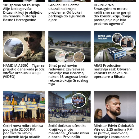
101 godina od rođenja
Građani MZ Centar
HC-ING: “Na
Alije Izetbegovića:
ukazali na brojne
Smaragdnom mostu
Državnik koji je obilježio
probleme: Od buke i
radili smo samo gornji
savremenu historiju
parkinga do sigurnosti
dio konstrukcije, donje
Bosne i Hercegovine
djece
postrojenje nije bilo
predmet ugovora”
HAMDIJA ABDIĆ – Tigar se
Bihać pred novim
ARAS Production
prisjetio dana kada je 502.
radovima: završava se
nastavlja rast: Otvoren
viteška krenula u Oluju
raskrižje kod Bedema,
konkurs za nove CNC
(VIDEO)
nakon 15. augusta kreće
operatere u Bihaću
rekonstrukcija Gradskog
trga
Četiri nova mikrobiznisa
Sedić dočekao učesnike
Ministar Edvin Odobašić:
podijelila 32.000 KM,
Krajiškog moto-
Više od 2,25 miliona KM
podrška za razvoj
maratona: „Čuvate istinu
za puteve, vodovode,
poslovnih ideja mladih
o borbi i žrtvi naših
deponije i komunalne