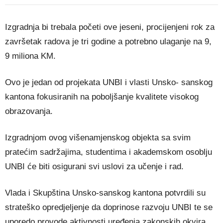
Izgradnja bi trebala početi ove jeseni, procijenjeni rok za
završetak radova je tri godine a potrebno ulaganje na 9,
9 miliona KM.
Ovo je jedan od projekata UNBI i vlasti Unsko- sanskog
kantona fokusiranih na poboljšanje kvalitete visokog
obrazovanja.
Izgradnjom ovog višenamjenskog objekta sa svim
pratećim sadržajima, studentima i akademskom osoblju
UNBI će biti osigurani svi uslovi za učenje i rad.
Vlada i Skupština Unsko-sanskog kantona potvrdili su
strateško opredjeljenje da doprinose razvoju UNBI te se
uporedo provode aktivnosti uređenja zakonskih okvira