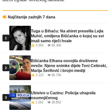
Najčitanije zadnjih 7 dana
Tuga u Bihaću: Na ahiret preselila Lejla
Muhić, omiljena Bišćanka o kojoj su svi
1
imali samo riječi hvale
3.350 👁 95.366
Bišćanka Elhana osvojila društvene
mreže: Njene snimke dijele Toni Cetinski,
2
Marija Šerifović i brojni mediji
3.123 👁 86.706
Ubistvo u Cazinu: Policija uhapsila
3
osumnjičenog
1.262 👁 38.852