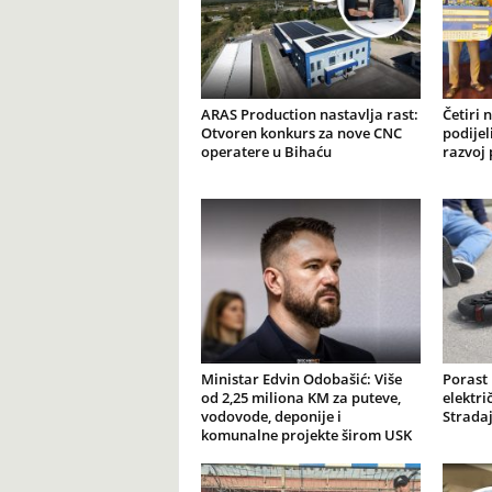
ARAS Production nastavlja rast:
Četiri 
Otvoren konkurs za nove CNC
podijel
operatere u Bihaću
razvoj 
Ministar Edvin Odobašić: Više
Porast
od 2,25 miliona KM za puteve,
elektr
vodovode, deponije i
Stradaj
komunalne projekte širom USK