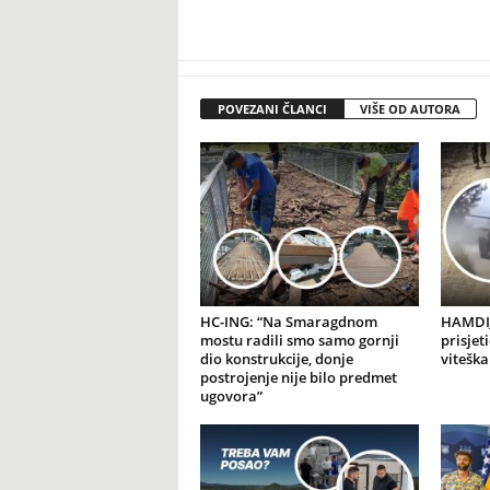
POVEZANI ČLANCI
VIŠE OD AUTORA
HC-ING: “Na Smaragdnom
HAMDIJ
mostu radili smo samo gornji
prisjet
dio konstrukcije, donje
viteška
postrojenje nije bilo predmet
ugovora”