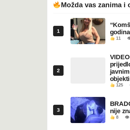
Možda vas zanima i 
“Komši
1
godin
11

VIDEO:
prijed
2
javnim
objekt
125
BRADO
3
nije z
8
👁 