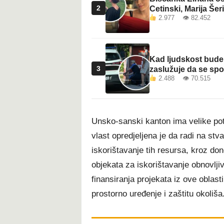
2
Cetinski, Marija Šeri
2.977 👁 82.452
Kad ljudskost bude 
3
zaslužuje da se sp
2.488 👁 70.515
Unsko-sanski kanton ima velike pote
vlast opredjeljena je da radi na stv
iskorištavanje tih resursa, kroz don
objekata za iskorištavanje obnovlji
finansiranja projekata iz ove oblasti
prostorno uređenje i zaštitu okoliša