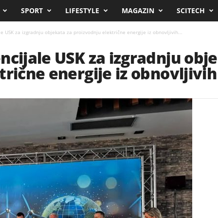
SPORT
LIFESTYLE
MAGAZIN
SCITECH
e USK za izgradnju objekata za proizvodnju električne energije iz obnovljivih...
ncijale USK za izgradnju obj
rične energije iz obnovljivih