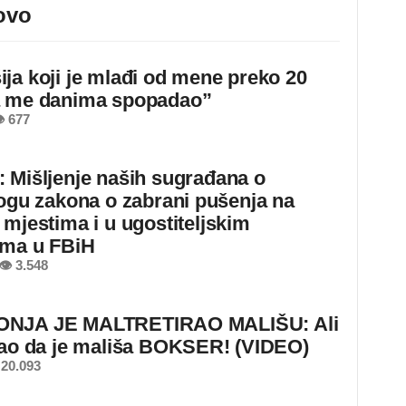
ovo
ja koji je mlađi od mene preko 20
a me danima spopadao”
 677
 Mišljenje naših sugrađana o
logu zakona o zabrani pušenja na
 mjestima i u ugostiteljskim
ima u FBiH
👁 3.548
NJA JE MALTRETIRAO MALIŠU: Ali
nao da je mališa BOKSER! (VIDEO)
20.093