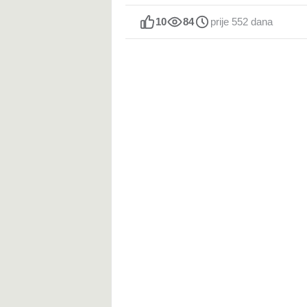
10
84
prije 552 dana