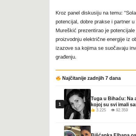
Kroz panel diskusiju na temu: “Solar
potencijal, dobre prakse i partner u
Mureškić prezentirao je potencijal
proizvodnju električne energije iz o
izazove sa kojima se suočavaju inves
građenju.
Najčitanije zadnjih 7 dana
Tuga u Bihaću: Na a
1
kojoj su svi imali sa
3.225 👁 92.359
Bišćanka Elhana osv