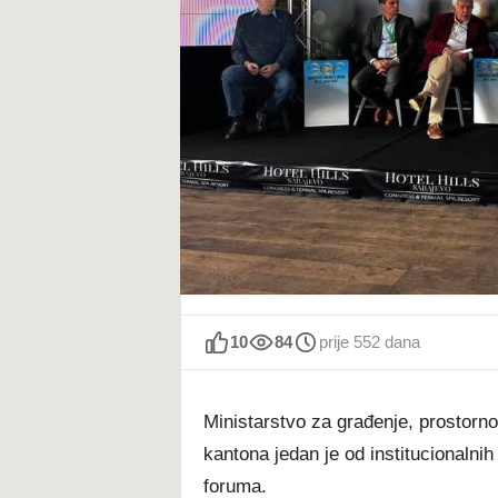
t
10
84
prije 552 dana
Ministarstvo za građenje, prostorn
kantona jedan je od institucionaln
foruma.