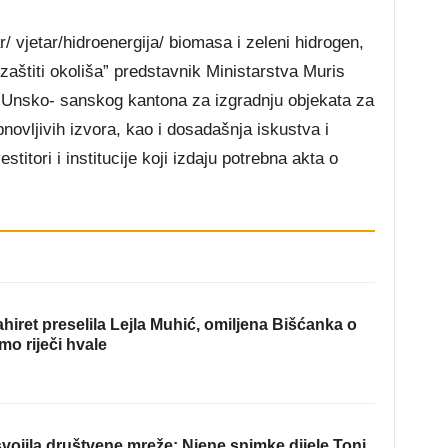
/ vjetar/hidroenergija/ biomasa i zeleni hidrogen,
 zaštiti okoliša” predstavnik Ministarstva Muris
e Unsko- sanskog kantona za izgradnju objekata za
bnovljivih izvora, kao i dosadašnja iskustva i
titori i institucije koji izdaju potrebna akta o
hiret preselila Lejla Muhić, omiljena Bišćanka o
mo riječi hvale
ojila društvene mreže: Njene snimke dijele Toni