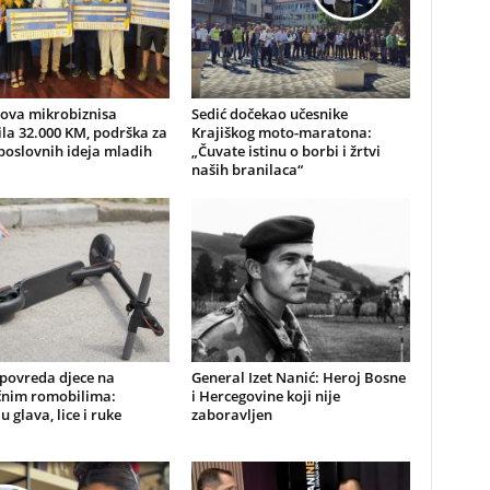
nova mikrobiznisa
Sedić dočekao učesnike
ila 32.000 KM, podrška za
Krajiškog moto-maratona:
poslovnih ideja mladih
„Čuvate istinu o borbi i žrtvi
naših branilaca“
 povreda djece na
General Izet Nanić: Heroj Bosne
ičnim romobilima:
i Hercegovine koji nije
u glava, lice i ruke
zaboravljen