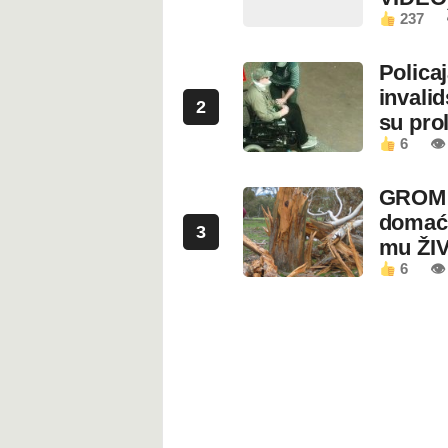
237
Polica
invali
2
su prol
6
👁
GROM U
domaći
3
mu ŽI
6
👁