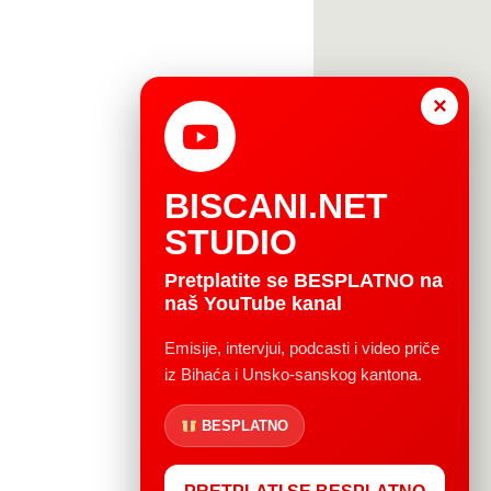
×
BISCANI.NET
STUDIO
Pretplatite se BESPLATNO na
naš YouTube kanal
Emisije, intervjui, podcasti i video priče
iz Bihaća i Unsko-sanskog kantona.
BESPLATNO