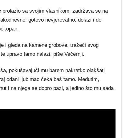
je prolazio sa svojim vlasnikom, zadržava se na
svakodnevno, gotovo nevjerovatno, dolazi i do
pokopan.
lje i gleda na kamene grobove, tražeći svog
šte upravo tamo nalazi, piše Večernji.
apša, pokušavajući mu barem nakratko olakšati
o ovaj odani ljubimac čeka baš tamo. Međutim,
ut i na njega se dobro pazi, a jedino što mu sada