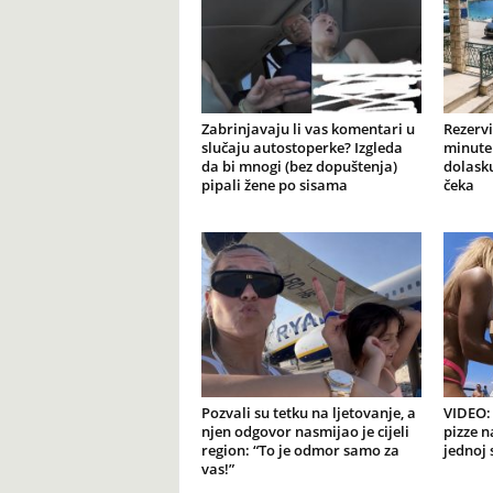
Zabrinjavaju li vas komentari u
Rezervi
slučaju autostoperke? Izgleda
minute 
da bi mnogi (bez dopuštenja)
dolasku
pipali žene po sisama
čeka
Pozvali su tetku na ljetovanje, a
VIDEO: 
njen odgovor nasmijao je cijeli
pizze n
region: “To je odmor samo za
jednoj 
vas!”