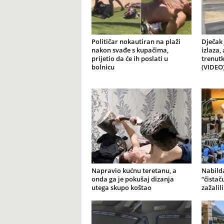
Političar nokautiran na plaži
Dječak 
nakon svađe s kupačima,
izlaza,
prijetio da će ih poslati u
trenutk
bolnicu
(VIDEO
Napravio kućnu teretanu, a
Nabilda
onda ga je pokušaj dizanja
“čistač
utega skupo koštao
zažalil