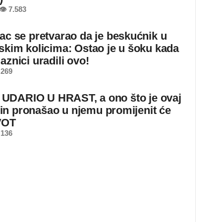
👁 7.583
jac se pretvarao da je beskućnik u
dskim kolicima: Ostao je u šoku kada
aznici uradili ovo!
 269
DARIO U HRAST, a ono što je ovaj
n pronašao u njemu promijenit će
VOT
 136