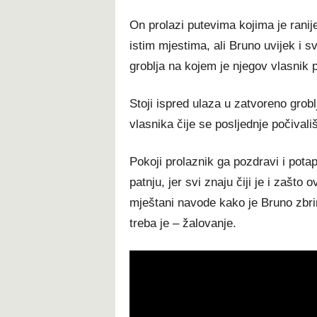
On prolazi putevima kojima je rani
istim mjestima, ali Bruno uvijek i 
groblja na kojem je njegov vlasnik 
Stoji ispred ulaza u zatvoreno grob
vlasnika čije se posljednje počivali
Pokoji prolaznik ga pozdravi i pot
patnju, jer svi znaju čiji je i zašt
mještani navode kako je Bruno zbrin
treba je – žalovanje.