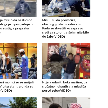
je mislio da će stići do
Mislili su da provociraju
 ali ga je u posljednjem
običnog gosta u restoranu.
u sustigla prepreka
Kada su shvatili ko zapravo
)
sjedi za stolom, više im nije bilo
do šale (VIDEO)
ni momci su se smijali
Htjela udariti boks mašinu, pa
u” u teretani, a onda su
slučajno nokautirala mladića
i (VIDEO)
pored sebe (VIDEO)