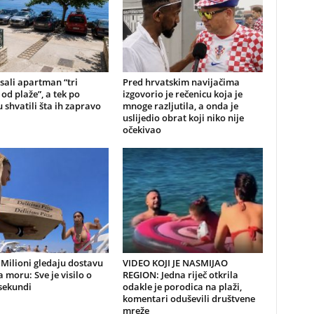
sali apartman “tri
Pred hrvatskim navijačima
od plaže”, a tek po
izgovorio je rečenicu koja je
 shvatili šta ih zapravo
mnoge razljutila, a onda je
uslijedio obrat koji niko nije
očekivao
Milioni gledaju dostavu
VIDEO KOJI JE NASMIJAO
a moru: Sve je visilo o
REGION: Jedna riječ otkrila
sekundi
odakle je porodica na plaži,
komentari oduševili društvene
mreže