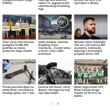
(VIDEO)
nakon 15. augusta kreće
operatere u Bihaću
rekonstrukcija Gradskog
trga
Četiri nova mikrobiznisa
Sedić dočekao učesnike
Ministar Edvin Odobašić:
podijelila 32.000 KM,
Krajiškog moto-
Više od 2,25 miliona KM
podrška za razvoj
maratona: „Čuvate istinu
za puteve, vodovode,
poslovnih ideja mladih
o borbi i žrtvi naših
deponije i komunalne
branilaca“
projekte širom USK
Porast povreda djece na
General Izet Nanić: Heroj
Mladi nogometaši OFK
električnim romobilima:
Bosne i Hercegovine koji
Bihać osvojili drugo
Stradaju glava, lice i ruke
nije zaboravljen
mjesto na turniru na
Izačiću