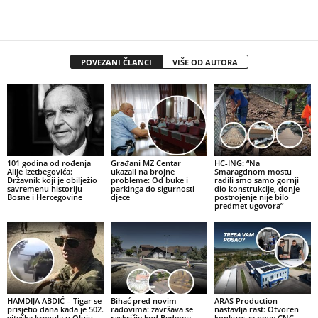
POVEZANI ČLANCI
VIŠE OD AUTORA
101 godina od rođenja
Građani MZ Centar
HC-ING: “Na
Alije Izetbegovića:
ukazali na brojne
Smaragdnom mostu
Državnik koji je obilježio
probleme: Od buke i
radili smo samo gornji
savremenu historiju
parkinga do sigurnosti
dio konstrukcije, donje
Bosne i Hercegovine
djece
postrojenje nije bilo
predmet ugovora”
HAMDIJA ABDIĆ – Tigar se
Bihać pred novim
ARAS Production
prisjetio dana kada je 502.
radovima: završava se
nastavlja rast: Otvoren
viteška krenula u Oluju
raskrižje kod Bedema,
konkurs za nove CNC