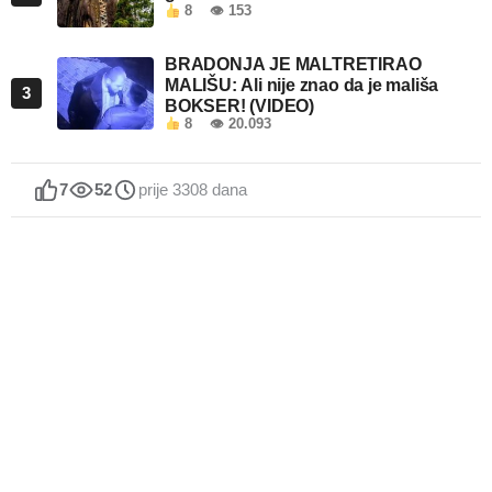
8
👁 153
BRADONJA JE MALTRETIRAO
MALIŠU: Ali nije znao da je mališa
3
BOKSER! (VIDEO)
8
👁 20.093
7
52
prije 3308 dana