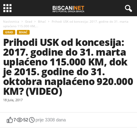
Naslovnica
Grad
Bihać
Prihodi USK od koncesija: 2017. godine do 31. marta
uplaćeno 115.000 KM,...
GRAD
BIHAĆ
Prihodi USK od koncesija:
2017. godine do 31. marta
uplaćeno 115.000 KM, dok
je 2015. godine do 31.
oktobra naplaćeno 920.000
KM? (VIDEO)
18 Jula, 2017
7
52
prije 3308 dana