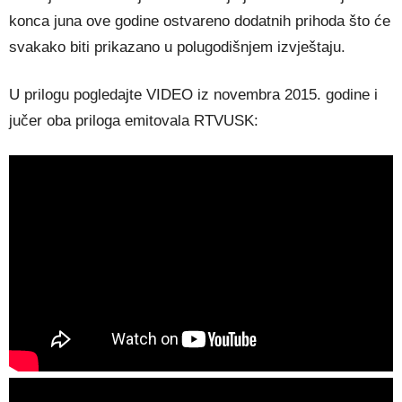
konca juna ove godine ostvareno dodatnih prihoda što će
svakako biti prikazano u polugodišnjem izvještaju.
U prilogu pogledajte VIDEO iz novembra 2015. godine i
jučer oba priloga emitovala RTVUSK: