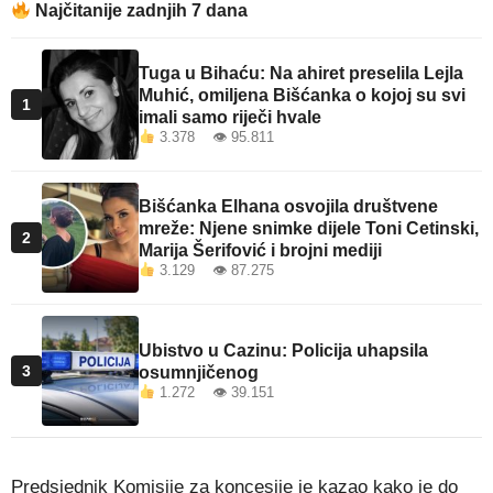
Najčitanije zadnjih 7 dana
Tuga u Bihaću: Na ahiret preselila Lejla
Muhić, omiljena Bišćanka o kojoj su svi
1
imali samo riječi hvale
3.378 👁 95.811
Bišćanka Elhana osvojila društvene
mreže: Njene snimke dijele Toni Cetinski,
2
Marija Šerifović i brojni mediji
3.129 👁 87.275
Ubistvo u Cazinu: Policija uhapsila
3
osumnjičenog
1.272 👁 39.151
Predsjednik Komisije za koncesije je kazao kako je do