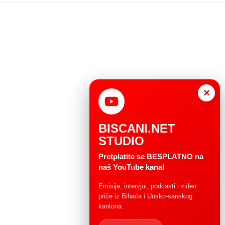
×
BISCANI.NET
STUDIO
Pretplatite se BESPLATNO na
naš YouTube kanal
Emisije, intervjui, podcasti i video
priče iz Bihaća i Unsko-sanskog
kantona.