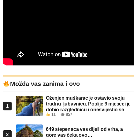
Možda vas zanima i ovo
Oženjen muškarac je ostavio svoju
trudnu ljubavnicu. Poslije 9 mjeseci je
1
dobio razglednicu i onesvijestio se
11
👁 857
kada je pročitao šta piše!
649 stepenaca vas dijeli od vrha, a
2
gore vas čeka ovo…