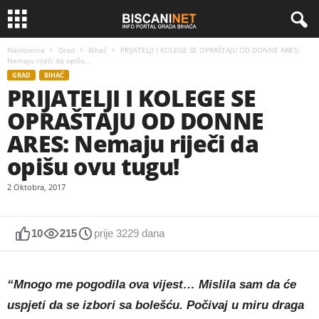
Naslovnica
Grad
Bihać
PRIJATELJI I KOLEGE SE OPRAŠTAJU OD DONNE ARES:
Nemaju riječi da opišu...
GRAD
BIHAĆ
PRIJATELJI I KOLEGE SE
OPRAŠTAJU OD DONNE
ARES: Nemaju riječi da
opišu ovu tugu!
2 Oktobra, 2017
10
215
prije 3229 dana
“Mnogo me pogodila ova vijest… Mislila sam da će
uspjeti da se izbori sa bolešću. Počivaj u miru draga