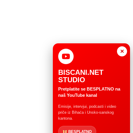
×
BISCANI.NET
STUDIO
Pretplatite se BESPLATNO na
naš YouTube kanal
Emisije, intervjui, podcasti i video
priče iz Bihaća i Unsko-sanskog
kantona.
BESPLATNO