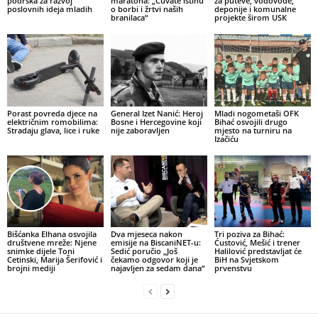
podrška za razvoj
maratona: „Čuvate istinu
za puteve, vodovode,
poslovnih ideja mladih
o borbi i žrtvi naših
deponije i komunalne
branilaca“
projekte širom USK
Porast povreda djece na
General Izet Nanić: Heroj
Mladi nogometaši OFK
električnim romobilima:
Bosne i Hercegovine koji
Bihać osvojili drugo
Stradaju glava, lice i ruke
nije zaboravljen
mjesto na turniru na
Izačiću
Bišćanka Elhana osvojila
Dva mjeseca nakon
Tri poziva za Bihać:
društvene mreže: Njene
emisije na BiscaniNET-u:
Ćustović, Mešić i trener
snimke dijele Toni
Sedić poručio „Još
Halilović predstavljat će
Cetinski, Marija Šerifović i
čekamo odgovor koji je
BiH na Svjetskom
brojni mediji
najavljen za sedam dana“
prvenstvu