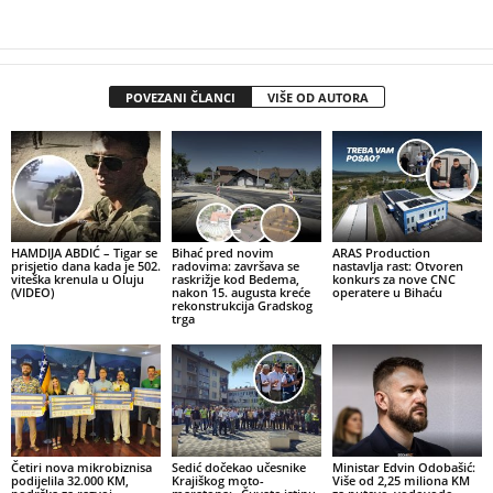
POVEZANI ČLANCI
VIŠE OD AUTORA
HAMDIJA ABDIĆ – Tigar se
Bihać pred novim
ARAS Production
prisjetio dana kada je 502.
radovima: završava se
nastavlja rast: Otvoren
viteška krenula u Oluju
raskrižje kod Bedema,
konkurs za nove CNC
(VIDEO)
nakon 15. augusta kreće
operatere u Bihaću
rekonstrukcija Gradskog
trga
Četiri nova mikrobiznisa
Sedić dočekao učesnike
Ministar Edvin Odobašić:
podijelila 32.000 KM,
Krajiškog moto-
Više od 2,25 miliona KM