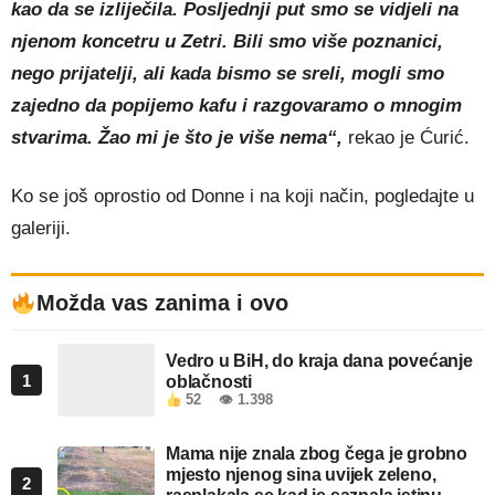
kao da se izliječila. Posljednji put smo se vidjeli na
njenom koncetru u Zetri. Bili smo više poznanici,
nego prijatelji, ali kada bismo se sreli, mogli smo
zajedno da popijemo kafu i razgovaramo o mnogim
stvarima. Žao mi je što je više nema“,
rekao je Ćurić.
Ko se još oprostio od Donne i na koji način, pogledajte u
galeriji.
Možda vas zanima i ovo
Vedro u BiH, do kraja dana povećanje
1
oblačnosti
52
👁 1.398
Mama nije znala zbog čega je grobno
mjesto njenog sina uvijek zeleno,
2