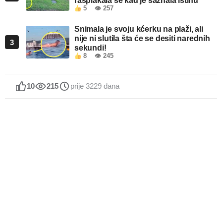
rasplakala se kad je saznala istinu
5
👁 257
Snimala je svoju kćerku na plaži, ali
nije ni slutila šta će se desiti narednih
3
sekundi!
8
👁 245
10
215
prije 3229 dana