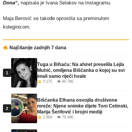
Dona“,
napisala je Ivana Selakov na Instagramu.
Maja Berović se takođe oprostila sa preminulom
koleginicom.
Najčitanije zadnjih 7 dana
Tuga u Bihaću: Na ahiret preselila Lejla
Muhić, omiljena Bišćanka o kojoj su svi
1
imali samo riječi hvale
3.175 👁 90.786
Bišćanka Elhana osvojila društvene
mreže: Njene snimke dijele Toni Cetinski,
2
Marija Šerifović i brojni mediji
2.869 👁 79.496