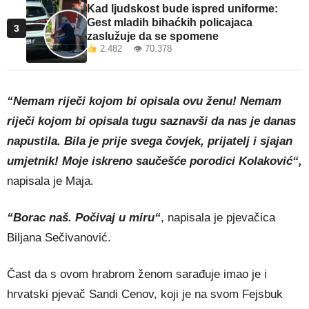
Kad ljudskost bude ispred uniforme:
Gest mladih bihaćkih policajaca
3
zaslužuje da se spomene
2.482 👁 70.378
“Nemam riječi kojom bi opisala ovu ženu! Nemam
riječi kojom bi opisala tugu saznavši da nas je danas
napustila. Bila je prije svega čovjek, prijatelj i sjajan
umjetnik! Moje iskreno saučešće porodici Kolaković“,
napisala je Maja.
“Borac naš. Počivaj u miru“
, napisala je pjevačica
Biljana Sečivanović.
Čast da s ovom hrabrom ženom sarađuje imao je i
hrvatski pjevač Sandi Cenov, koji je na svom Fejsbuk