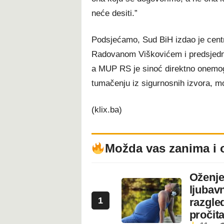
neće desiti.”
Podsjećamo, Sud BiH izdao je cent
Radovanom Viškovićem i predsjed
a MUP RS je sinoć direktno onemogu
tumačenju iz sigurnosnih izvora, mo
(klix.ba)
Možda vas zanima i 
Oženje
ljubavn
1
razgled
pročita