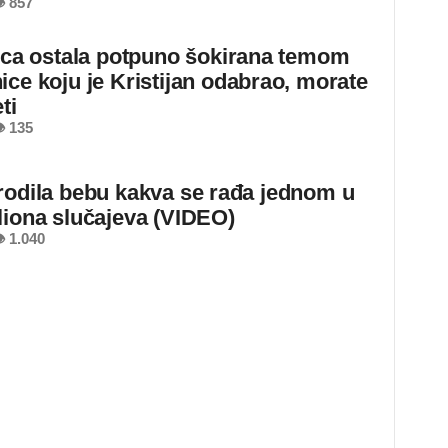
 857
jica ostala potpuno šokirana temom
ice koju je Kristijan odabrao, morate
ti
 135
rodila bebu kakva se rađa jednom u
liona slučajeva (VIDEO)
 1.040