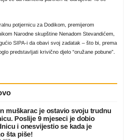
ralnu potjernicu za Dodikom, premijerom
nikom Narodne skupštine Nenadom Stevandićem,
ćio SIPA-i da obavi svoj zadatak – što bi, prema
glo predstavljati krivično djelo “oružane pobune”.
ovo
n muškarac je ostavio svoju trudnu
icu. Poslije 9 mjeseci je dobio
nicu i onesvijestio se kada je
o šta piše!