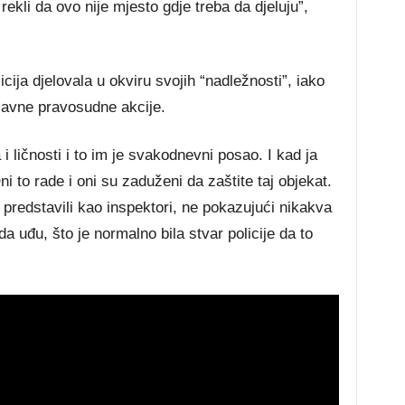
 rekli da ovo nije mjesto gdje treba da djeluju”,
icija djelovala u okviru svojih “nadležnosti”, iako
ržavne pravosudne akcije.
i ličnosti i to im je svakodnevni posao. I kad ja
 to rade i oni su zaduženi da zaštite taj objekat.
e predstavili kao inspektori, ne pokazujući nikakva
da uđu, što je normalno bila stvar policije da to