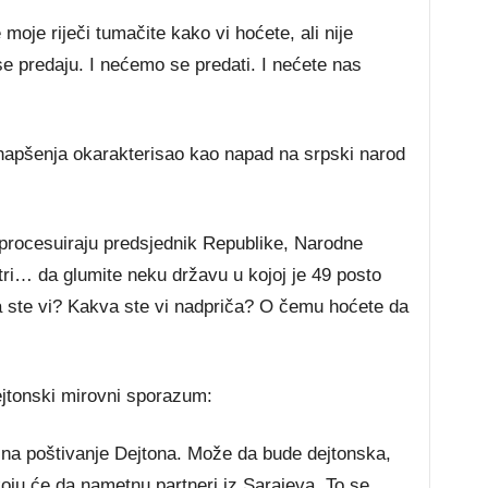
 moje riječi tumačite kako vi hoćete, ali nije
se predaju. I nećemo se predati. I nećete nas
hapšenja okarakterisao kao napad na srpski narod
procesuiraju predsjednik Republike, Narodne
tri… da glumite neku državu u kojoj je 49 posto
a ste vi? Kakva ste vi nadpriča? O čemu hoćete da
jtonski mirovni sporazum:
na poštivanje Dejtona. Može da bude dejtonska,
oju će da nametnu partneri iz Sarajeva. To se