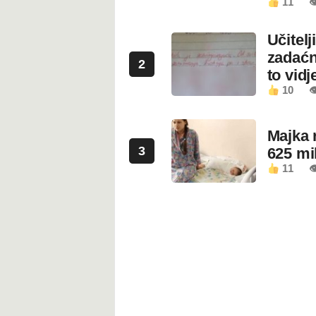
11

Učitel
zadaćn
2
to vidje
10

Majka 
3
625 mi
11
