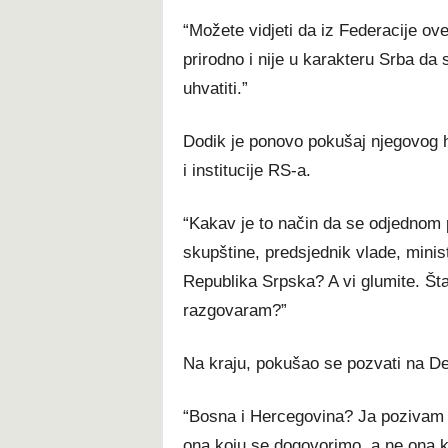
“Možete vidjeti da iz Federacije ove
prirodno i nije u karakteru Srba da 
uhvatiti.”
Dodik je ponovo pokušaj njegovog 
i institucije RS-a.
“Kakav je to način da se odjednom 
skupštine, predsjednik vlade, minis
Republika Srpska? A vi glumite. Št
razgovaram?”
Na kraju, pokušao se pozvati na De
“Bosna i Hercegovina? Ja pozivam 
ona koju se dogovorimo, a ne ona k