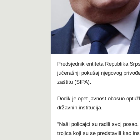
t
Predsjednik entiteta Republika Srp
jučerašnji pokušaj njegovog privođe
zaštitu (SIPA).
Dodik je opet javnost obasuo optuž
državnih institucija.
“Naši policajci su radili svoj posao
trojica koji su se predstavili kao 