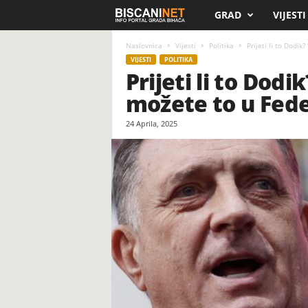
GRAD
VIJESTI
B
i
Naslovnica
Vijesti
Politika
Prijeti li to Dodik
VIJESTI
POLITIKA
Prijeti li to Dod
s
možete to u Fede
c
24 Aprila, 2025
a
n
i
.
n
e