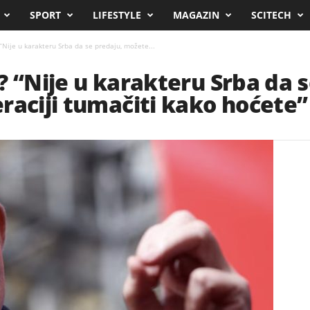
SPORT
LIFESTYLE
MAGAZIN
SCITECH
? “Nije u karakteru Srba da se predaju, možete...
ik? “Nije u karakteru Srba da 
raciji tumačiti kako hoćete”