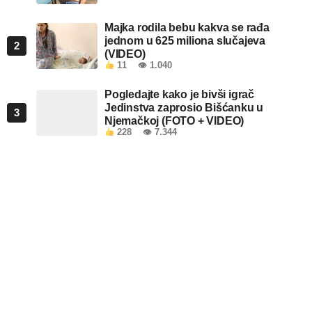
Majka rodila bebu kakva se rađa
jednom u 625 miliona slučajeva
2
(VIDEO)
11
👁 1.040
Pogledajte kako je bivši igrač
Jedinstva zaprosio Bišćanku u
3
Njemačkoj (FOTO + VIDEO)
228
👁 7.344