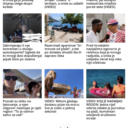
dizanja utega skupo
teretani, a onda su zažalili
nokautirala mladića
koštao
(VIDEO)
pored sebe (VIDEO)
Zabrinjavaju li vas
Rezervisali apartman “tri
Pred hrvatskim
komentari u slučaju
minute od plaže”, a tek
navijačima izgovorio je
autostoperke? Izgleda da
po dolasku shvatili šta ih
rečenicu koja je mnoge
bi mnogi (bez dopuštenja)
zapravo čeka
razljutila, a onda je
pipali žene po sisama
uslijedio obrat koji niko
nije očekivao
Pozvali su tetku na
VIDEO: Milioni gledaju
VIDEO KOJI JE NASMIJAO
ljetovanje, a njen
dostavu pizze na moru:
REGION: Jedna riječ
odgovor nasmijao je cijeli
Sve je visilo o jednoj
otkrila odakle je porodica
region: “To je odmor
sekundi
na plaži, komentari
samo za vas!”
oduševili društvene
mreže