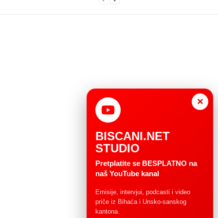
×
BISCANI.NET
STUDIO
Pretplatite se BESPLATNO na
naš YouTube kanal
Emisije, intervjui, podcasti i video
priče iz Bihaća i Unsko-sanskog
kantona.