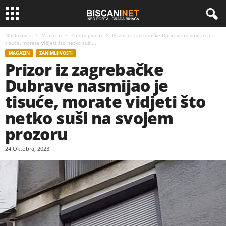
Naslovnica
Magazin
Zanimljivosti
Prizor iz zagrebačke Dubrave nasmijao je
tisuće, morate vidjeti što netko suši...
MAGAZIN
ZANIMLJIVOSTI
Prizor iz zagrebačke
Dubrave nasmijao je
tisuće, morate vidjeti što
netko suši na svojem
prozoru
24 Oktobra, 2023