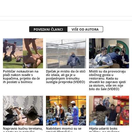
POVEZANI ČLANCI
VIŠE OD AUTORA
Političar nokautiran na
Dječak je mislio da će stići
Mislili su da provociraju
plaži nakon svađe s
do izlaza, ali ga je u
običnog gosta u
kupačima, prijetio da će
posljednjem trenutku
restoranu. Kada su
ih poslati u bolnicu
sustigla prepreka (VIDEO)
shvatili ko zapravo sjedi
za stolom, više im nije
bilo do šale (VIDEO)
Napravio kućnu teretanu,
Nabildani momci su se
Htjela udariti boks
a onda ga je pokušaj
smijali “čistaču” u
mašinu, pa slučajno