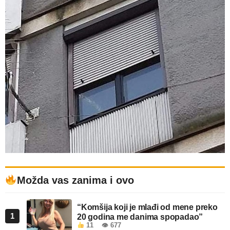
Možda vas zanima i ovo
“Komšija koji je mlađi od mene preko
1
20 godina me danima spopadao”
11
👁 677