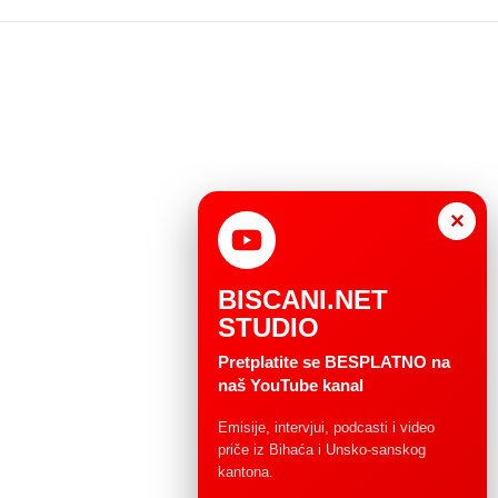
×
BISCANI.NET
STUDIO
Pretplatite se BESPLATNO na
naš YouTube kanal
Emisije, intervjui, podcasti i video
priče iz Bihaća i Unsko-sanskog
kantona.