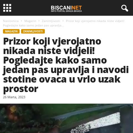
Naslovnica
Magazin
Zanimljivosti
Prizor koji vjerojatno nikada niste vidjeli!
Pogledajte kako samo jedan pas upravlja...
MAGAZIN
ZANIMLJIVOSTI
Prizor koji vjerojatno
nikada niste vidjeli!
Pogledajte kako samo
jedan pas upravlja i navodi
stotine ovaca u vrlo uzak
prostor
26 Marta, 2023