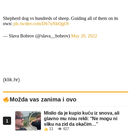
Shepherd dog vs hundreds of sheep. Guiding all of them on its
own:
pic.twitter.com/Db7uNkQgOt
— Slava Bobrov (@slava__bobrov)
May 20, 2022
(klik.hr)
Možda vas zanima i ovo
Mislio da je kupio kuću iz snova, ali
glavno mu nisu rekli: “Ne mogu ni
1
sliku na zid da okačim…”
11
👁 427