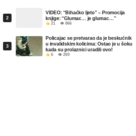
VIDEO: “Bihaćko ljeto” – Promocija
2
knjige: “Glumac… je glumac…”
21
👁 866
Policajac se pretvarao da je beskućnik
u invalidskim kolicima: Ostao je u šoku
3
kada su prolaznici uradili ovo!
6
👁 269