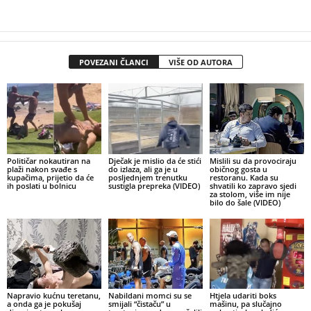
POVEZANI ČLANCI
VIŠE OD AUTORA
Političar nokautiran na
Dječak je mislio da će stići
Mislili su da provociraju
plaži nakon svađe s
do izlaza, ali ga je u
običnog gosta u
kupačima, prijetio da će
posljednjem trenutku
restoranu. Kada su
ih poslati u bolnicu
sustigla prepreka (VIDEO)
shvatili ko zapravo sjedi
za stolom, više im nije
bilo do šale (VIDEO)
Napravio kućnu teretanu,
Nabildani momci su se
Htjela udariti boks
a onda ga je pokušaj
smijali “čistaču” u
mašinu, pa slučajno