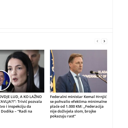
 OVDJE LUD, A KO LAŽNO
Federalni ministar Kemal Hrnjić
VLJA?!”: Trivić pozvala
se pohvalio efektima minimalne
tvo i inspekciju da
plaće od 1.000 KM: „Federacija
 Dodika – “Radi na
nije doživjela slom, brojke
pokazuju rast“