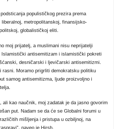
d podsticanja populističkog prezira prema
liberalnoj, metropolitanskoj, finansijsko-
itskoj, globalističkoj eliti.
no moj prijatelj, a muslimani nisu neprijatelji
. Islamistički antisemitizam i islamistički pokreti
hrišćanski, desničarski i ljevičarski antisemitizmi.
 ili rasni. Moramo prigrliti demokratsku politiku
ut samog antisemitizma, ljude proizvoljno i
elja.
e, ali kao naučnik, moj zadatak je da jasno govorim
šan put. Nadam se da će se Globalni forumi u
azličitih mišljenja i pristupa u ozbiljnoj, na
aspravi”, naveo je Hirsh.