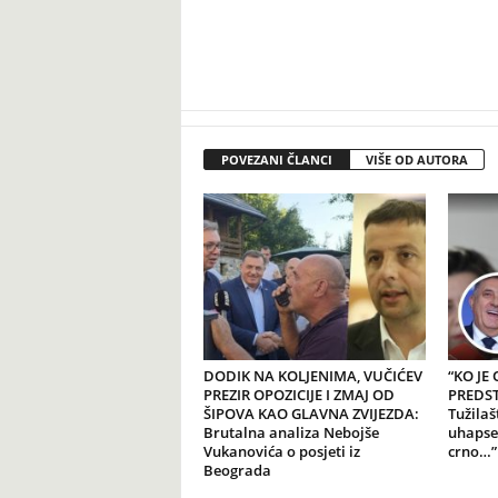
POVEZANI ČLANCI
VIŠE OD AUTORA
DODIK NA KOLJENIMA, VUČIĆEV
“KO JE
PREZIR OPOZICIJE I ZMAJ OD
PREDSTA
ŠIPOVA KAO GLAVNA ZVIJEZDA:
Tužilaš
Brutalna analiza Nebojše
uhapse
Vukanovića o posjeti iz
crno…”
Beograda