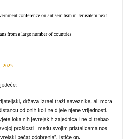
government conference on antisemitism in Jerusalem next
cians from a large number of countries.
, 2025
ljedeće:
ijateljski, država Izrael traži saveznike, ali mora
distancu od onih koji ne dijele njene vrijednosti.
vjete lokalnih jevrejskih zajednica i ne bi trebao
 svojoj prošlosti i među svojim pristalicama nosi
evrejski pečat odobrenja”, ističe on.