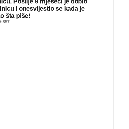
icu. Poslije 9 mjeseci je dobio
nicu i onesvijestio se kada je
o šta piše!
 857