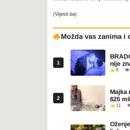
(Vijesti.ba)
Možda vas zanima i 
BRADO
1
nije z
8
👁 
Majka 
2
625 mi
11

Oženje