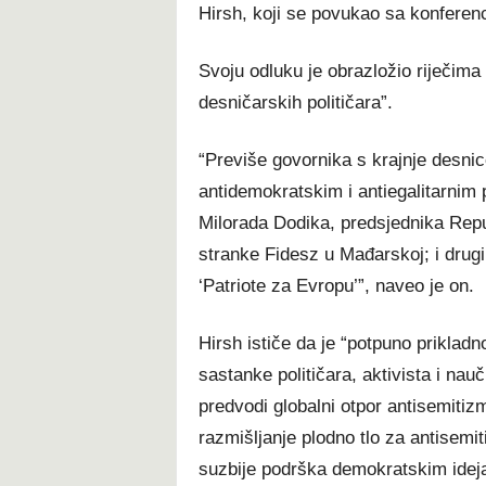
Hirsh, koji se povukao sa konferenc
Svoju odluku je obrazložio riječima 
desničarskih političara”.
“Previše govornika s krajnje desni
antidemokratskim i antiegalitarnim
Milorada Dodika, predsjednika Repu
stranke Fidesz u Mađarskoj; i dru
‘Patriote za Evropu’”, naveo je on.
Hirsh ističe da je “potpuno prikladn
sastanke političara, aktivista i nau
predvodi globalni otpor antisemitizm
razmišljanje plodno tlo za antisemit
suzbije podrška demokratskim idej