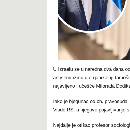
t
U Izraelu se u naredna dva dana od
antisemitizmu u organizaciji tamošn
najavljeno i učešće Milorada Dodik
Iako je bjegunac od bh. pravosuđa,
Vlade RS, a njegovo pojavljivanje 
Najdalje je otišao profesor sociolo