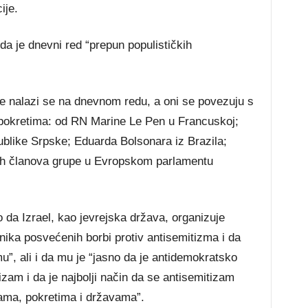
ije.
da je dnevni red “prepun populističkih
ce nalazi se na dnevnom redu, a oni se povezuju s
 pokretima: od RN Marine Le Pen u Francuskoj;
blike Srpske; Eduarda Bolsonara iz Brazila;
gih članova grupe u Evropskom parlamentu
o da Izrael, kao jevrejska država, organizuje
čnika posvećenih borbi protiv antisemitizma i da
u”, ali i da mu je “jasno da je antidemokratsko
izam i da je najbolji način da se antisemitizam
ama, pokretima i državama”.