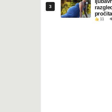
ljubavn
3
razgled
pročita
11
