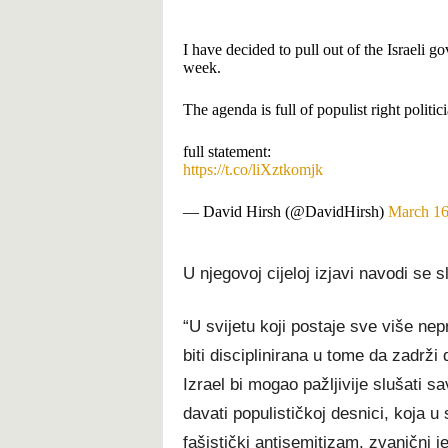
I have decided to pull out of the Israeli 
week.
The agenda is full of populist right politi
full statement:
https://t.co/liXztkomjk
— David Hirsh (@DavidHirsh)
March 16
U njegovoj cijeloj izjavi navodi se s
“U svijetu koji postaje sve više nepr
biti disciplinirana u tome da zadrži 
Izrael bi mogao pažljivije slušati sa
davati populističkoj desnici, koja u
fašistički antisemitizam, zvanični j