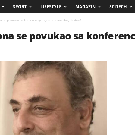
SPORT
LIFESTYLE
MAGAZIN
SCITECH
a se povukao sa konferencije u Jerusalemu zbog Dodika!
ona se povukao sa konferenc