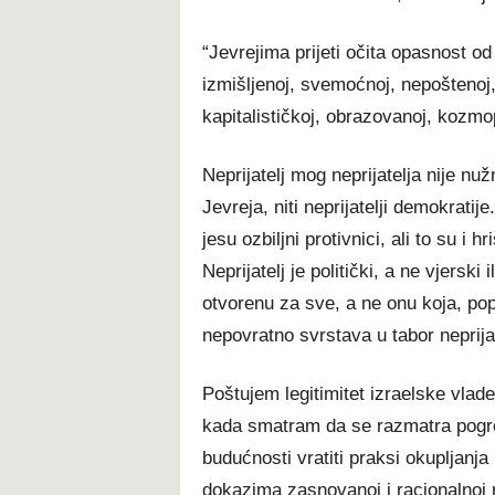
“Jevrejima prijeti očita opasnost o
izmišljenoj, svemoćnoj, nepoštenoj, 
kapitalističkoj, obrazovanoj, kozmopol
Neprijatelj mog neprijatelja nije nuž
Jevreja, niti neprijatelji demokratije
jesu ozbiljni protivnici, ali to su i 
Neprijatelj je politički, a ne vjerski
otvorenu za sve, a ne onu koja, pop
nepovratno svrstava u tabor neprijat
Poštujem legitimitet izraelske vlad
kada smatram da se razmatra pogre
budućnosti vratiti praksi okupljanja r
dokazima zasnovanoj i racionalnoj r