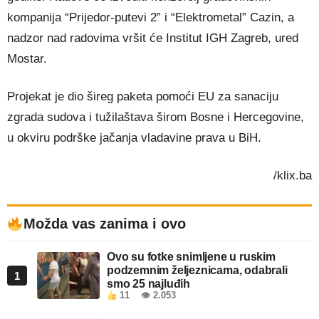
kompanija “Prijedor-putevi 2” i “Elektrometal” Cazin, a
nadzor nad radovima vršit će Institut IGH Zagreb, ured
Mostar.
Projekat je dio šireg paketa pomoći EU za sanaciju
zgrada sudova i tužilaštava širom Bosne i Hercegovine,
u okviru podrške jačanja vladavine prava u BiH.
/klix.ba
Možda vas zanima i ovo
Ovo su fotke snimljene u ruskim
podzemnim željeznicama, odabrali
1
smo 25 najluđih
11
👁 2.053