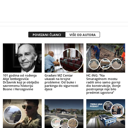
POVEZANI ČLANCI
VIŠE OD AUTORA
101 godina od rođenja
Građani MZ Centar
HC-ING: “Na
Alije Izetbegovića:
ukazali na brojne
Smaragdnom mostu
Državnik koji je obilježio
probleme: Od buke i
radili smo samo gornji
savremenu historiju
parkinga do sigurnosti
dio konstrukcije, donje
Bosne i Hercegovine
djece
postrojenje nije bilo
predmet ugovora”