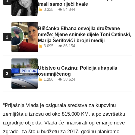
1
imali samo riječi hvale
3.335 👁 94.844
Bišćanka Elhana osvojila društvene
mreže: Njene snimke dijele Toni Cetinski,
2
Marija Šerifović i brojni mediji
3.095 👁 86.154
Ubistvo u Cazinu: Policija uhapsila
3
osumnjičenog
1.256 👁 38.624
“Prijašnja Vlada je osigurala sredstva za kupovinu
zemljišta u iznosu od oko 815.000 KM, a po završetku
izgradnje objekta, Vlada će finansirati opremanje nove
zgrade, za što u budžetu za 2017. godinu planiramo