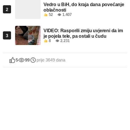
Vedro u BiH, do kraja dana povećanje
2
oblačnosti
52
👁 1.407
VIDEO: Rasporili zmiju uvjereni da im
3
je pojela tele, pa ostali u čudu
8
👁 2.231
5
99
prije 3649 dana