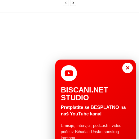
×
BISCANI.NET
STUDIO
Pretplatite se BESPLATNO na
naš YouTube kanal
Emisije, intervjui, podcasti i video
priče iz Bihaća i Unsko-sanskog
kantona.