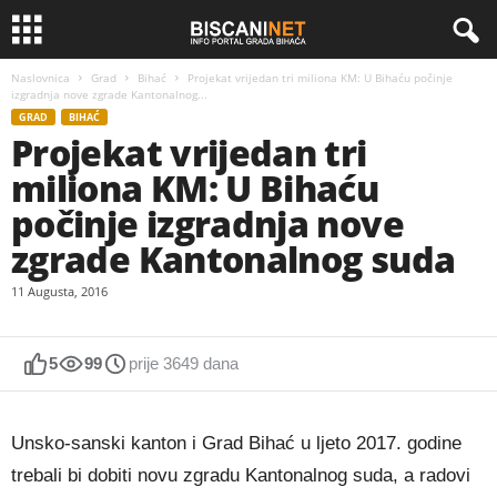
Naslovnica
Grad
Bihać
Projekat vrijedan tri miliona KM: U Bihaću počinje
izgradnja nove zgrade Kantonalnog...
GRAD
BIHAĆ
Projekat vrijedan tri
miliona KM: U Bihaću
počinje izgradnja nove
zgrade Kantonalnog suda
11 Augusta, 2016
5
99
prije 3649 dana
Unsko-sanski kanton i Grad Bihać u ljeto 2017. godine
trebali bi dobiti novu zgradu Kantonalnog suda, a radovi