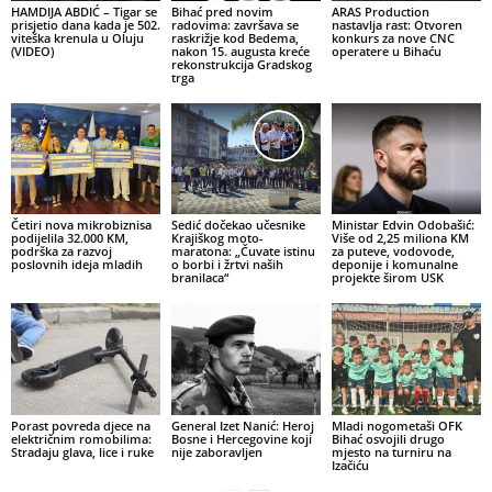
HAMDIJA ABDIĆ – Tigar se
Bihać pred novim
ARAS Production
prisjetio dana kada je 502.
radovima: završava se
nastavlja rast: Otvoren
viteška krenula u Oluju
raskrižje kod Bedema,
konkurs za nove CNC
(VIDEO)
nakon 15. augusta kreće
operatere u Bihaću
rekonstrukcija Gradskog
trga
Četiri nova mikrobiznisa
Sedić dočekao učesnike
Ministar Edvin Odobašić:
podijelila 32.000 KM,
Krajiškog moto-
Više od 2,25 miliona KM
podrška za razvoj
maratona: „Čuvate istinu
za puteve, vodovode,
poslovnih ideja mladih
o borbi i žrtvi naših
deponije i komunalne
branilaca“
projekte širom USK
Porast povreda djece na
General Izet Nanić: Heroj
Mladi nogometaši OFK
električnim romobilima:
Bosne i Hercegovine koji
Bihać osvojili drugo
Stradaju glava, lice i ruke
nije zaboravljen
mjesto na turniru na
Izačiću