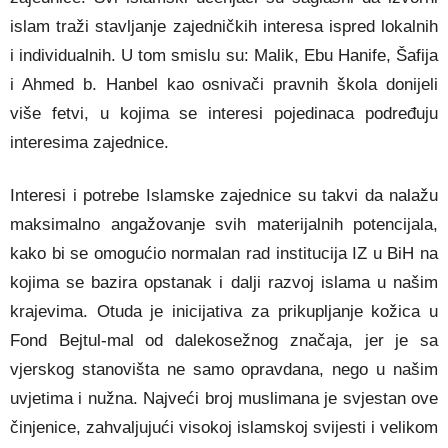
islam traži stavljanje zajedničkih interesa ispred lokalnih
i individualnih. U tom smislu su: Malik, Ebu Hanife, Šafija
i Ahmed b. Hanbel kao osni­vači pravnih škola donijeli
više fetvi, u kojima se interesi pojedinaca podređuju
interesima zajednice.
Interesi i potrebe Islamske zajednice su takvi da nalažu
maksimalno angažovanje svih materijalnih potencijala,
kako bi se omogućio normalan rad institucija IZ u BiH na
kojima se bazira opstanak i dalji razvoj islama u našim
krajevima. Otuda je ini­cijativa za prikupljanje kožica u
Fond Bejtul-mal od dalekosežnog značaja, jer je sa
vjerskog stanovišta ne samo opravdana, nego u našim
uvjetima i nužna. Najveći broj muslimana je svjestan ove
činje­nice, zahvaljujući visokoj islamskoj svijesti i veli­kom