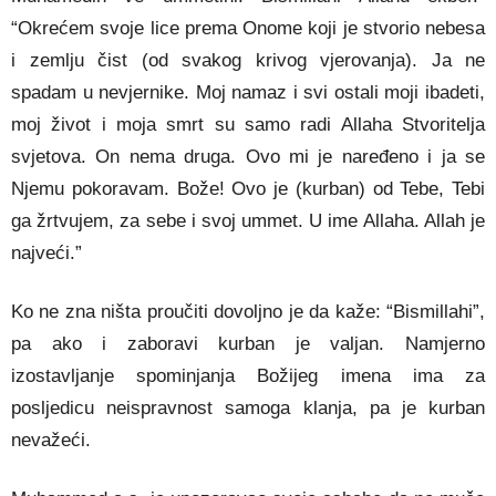
“Okrećem svoje lice prema Onome koji je stvo­rio nebesa
i zemlju čist (od svakog krivog vjero­vanja). Ja ne
spadam u nevjernike. Moj namaz i svi ostali moji ibadeti,
moj život i moja smrt su samo radi Allaha Stvoritelja
svjetova. On nema dru­ga. Ovo mi je naređeno i ja se
Njemu pokoravam. Bože! Ovo je (kurban) od Tebe, Tebi
ga žrtvujem, za sebe i svoj ummet. U ime Allaha. Allah je
naj­veći.”
Ko ne zna ništa proučiti dovoljno je da kaže: “Bismillahi”,
pa ako i zaboravi kurban je valjan. Namjerno
izostavljanje spominjanja Božijeg imena ima za
posljedicu neispravnost samoga klanja, pa je kurban
nevažeći.