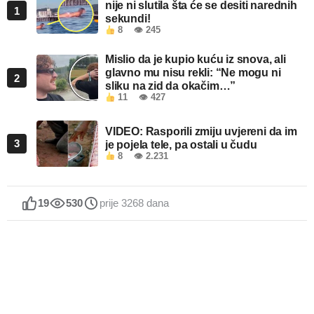
nije ni slutila šta će se desiti narednih
1
sekundi!
8
👁 245
Mislio da je kupio kuću iz snova, ali
glavno mu nisu rekli: “Ne mogu ni
2
sliku na zid da okačim…”
11
👁 427
VIDEO: Rasporili zmiju uvjereni da im
3
je pojela tele, pa ostali u čudu
8
👁 2.231
19
530
prije 3268 dana