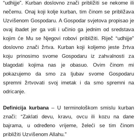
“udhijje”. Kurban doslovno znači približiti se nekome ili
nečemu. Onaj koji kolje kurban, tim činom se približava
Uzvišenom Gospodaru. A Gospodar svjetova propisao je
ovaj ibadet jer ga voli i učinio ga jednim od sredstava
kojim će Mu se Njegovi robovi približiti. Riječ “udhijje”
doslovno znači žrtva. Kurban koji koljemo jeste žrtva
koju prinosimo svome Gospodaru iz zahvalnosti za
blagodati kojima nas je obasuo. Ovim činom mi
pokazujemo da smo za ljubav svome Gospodaru
spremni žrtvovati svoj imetak i da smo spremni na
odricanje.
Definicija kurbana
– U terminološkom smislu kurban
znači: “Zaklati devu, kravu, ovcu ili kozu na dane
bajrama, u određeno vrijeme, želeći se tim činom
približiti Uzvišenom Allahu.”