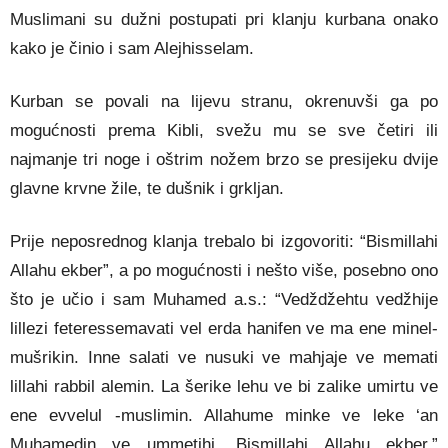
Muslimani su dužni postupati pri klanju kurbana onako
kako je činio i sam Alejhisselam.
Kurban se povali na lijevu stranu, okrenuvši ga po
mogućnosti prema Kibli, svežu mu se sve četiri ili
najmanje tri noge i oštrim nožem brzo se pre­sijeku dvije
glavne krvne žile, te dušnik i grkljan.
Prije neposrednog klanja trebalo bi izgovoriti: “Bismillahi
Allahu ekber”, a po mogućnosti i nešto više, posebno ono
što je učio i sam Muhamed a.s.: “Vedždžehtu vedžhije
lillezi feteressemavati vel erda hanifen ve ma ene minel-
mušrikin. Inne salati ve nusuki ve mahjaje ve memati
lillahi rabbil alemin. La šerike lehu ve bi zalike umirtu ve
ene evvelul -muslimin. Allahume minke ve leke ‘an
Muhamedin ve ummetihi. Bismillahi Allahu ekber.”