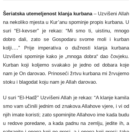
Šeriatska utemeljenost klanja kurbana
– Uzvišeni Allah
na nekoliko mjesta u Kur’anu spominje propis kurbana. U
suri “El-kevser” je rekao: “Mi smo ti, uistinu, mnogo
dobro dali, zato se Gospodaru svome moli i kurban
kolji….” Prije imperativa o dužnosti klanja kurbana
Uzvišeni spominje kako je „mnoga dobra“ dao čovjeku.
Kurban koji koljemo svakako je jedno od dobara koje
nam je On darovao. Prinoseći žrtvu kurbana mi žrvujemo
stoku i blagodat koju nam je Allah darovao.
U suri “El-Hadž” Uzvišeni Allah je rekao: “A klanje kamila
smo vam učinili jednim od znakova Allahove vjere, i vi od
njih imate koristi; zato spominjite Allahovo ime kada budu
u redove poredane, a kada padnu na zemlju, jedite ih, a
nahranite i onoga koji ne prosi, a i onoga koji prosi; tako