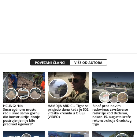
POVEZANI ČLANCI
VIŠE OD AUTORA
HC-ING: “Na
HAMDIJA ABDIĆ – Tigar se
Bihać pred novim
Smaragdnom mostu
prisjetio dana kada je 502.
radovima: završava se
radili smo samo gornji
viteška krenula u Oluju
raskrižje kod Bedema,
dio konstrukcije, donje
(VIDEO)
nakon 15. augusta kreće
postrojenje nije bilo
rekonstrukcija Gradskog
predmet ugovora”
trga