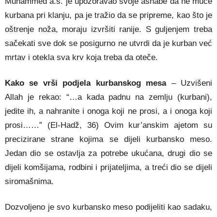
Muhammed a.s. je upozoravao svoje ashabe da ne muče
kurbana pri klanju, pa je tražio da se pripre­me, kao što je
oštrenje noža, moraju izvršiti ranije. S guljenjem treba
sačekati sve dok se posigurno ne utvrdi da je kurban već
mrtav i otekla sva krv koja treba da oteče.
Kako se vrši podjela kurbanskog mesa
– Uzvišeni
Allah je rekao: “…a kada padnu na zemlju (kurbani),
jedite ih, a nahranite i onoga koji ne prosi, a i onoga koji
prosi……” (El-Hadž, 36) Ovim kur’anskim ajetom su
precizirane strane kojima se dijeli kurbansko meso.
Jedan dio se ostavlja za potrebe ukućana, drugi dio se
dijeli komšijama, rodbini i prijateljima, a treći dio se dijeli
siromašnima.
Dozvoljeno je svo kurbansko meso podijeliti kao sadaku,