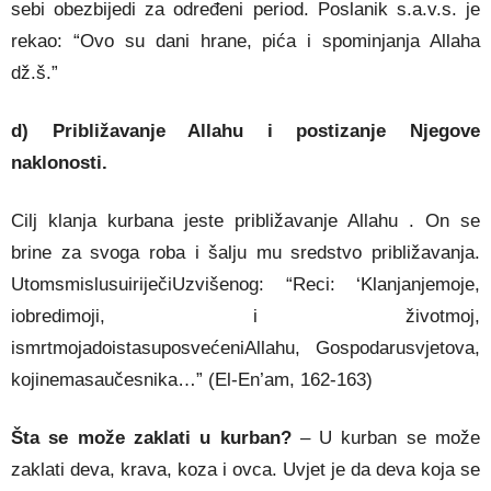
sebi obezbijedi za određeni period. Poslanik s.a.v.s. je
rekao: “Ovo su dani hrane, pića i spominjanja Allaha
dž.š.”
d) Približavanje Allahu i postizanje Njegove
naklonosti.
Cilj klanja kurbana jeste približavanje Allahu . On se
brine za svoga roba i šalju mu sredstvo približavanja.
UtomsmislusuiriječiUzvišenog: “Reci: ‘Klanjanjemoje,
iobredimoji, i životmoj,
ismrtmojadoistasuposvećeniAllahu, Gospodarusvjetova,
kojinemasaučesnika…” (El-En’am, 162-163)
Šta se može zaklati u kurban?
– U kurban se može
zaklati deva, krava, koza i ovca. Uvjet je da deva koja se