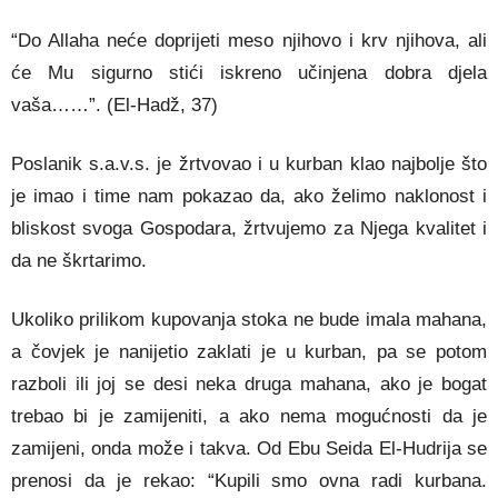
“Do Allaha neće doprijeti meso njihovo i krv njihova, ali
će Mu sigurno stići iskreno učinjena dobra djela
vaša……”. (El-Hadž, 37)
Poslanik s.a.v.s. je žrtvovao i u kurban klao najbolje što
je imao i time nam pokazao da, ako želimo naklonost i
bliskost svoga Gospodara, žrtvujemo za Njega kvalitet i
da ne škrtarimo.
Ukoliko prilikom kupovanja stoka ne bude imala mahana,
a čovjek je nanijetio zaklati je u kurban, pa se potom
razboli ili joj se desi neka druga mahana, ako je bogat
trebao bi je zamijeniti, a ako nema mogućnosti da je
zamijeni, onda može i takva. Od Ebu Seida El-Hudrija se
prenosi da je rekao: “Kupili smo ovna radi kurbana.