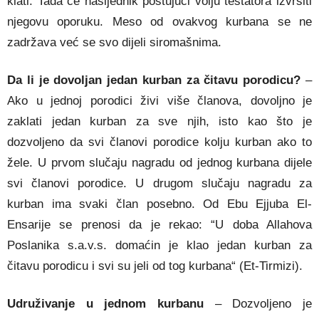
klati. Tada će nasljednik poštujući volju testatora izvršiti
njegovu oporuku. Meso od ovakvog kurbana se ne
zadržava već se svo dijeli siromašnima.
Da li je dovoljan jedan kurban za čitavu porodicu?
–
Ako u jednoj porodici živi više članova, dovoljno je
zaklati jedan kurban za sve njih, isto kao što je
dozvoljeno da svi članovi porodice kolju kurban ako to
žele. U prvom slučaju nagradu od jednog kurbana dijele
svi članovi porodice. U drugom slučaju nagradu za
kurban ima svaki član posebno. Od Ebu Ejjuba El-
Ensarije se prenosi da je rekao: “U doba Allahova
Poslanika s.a.v.s. domaćin je klao jedan kurban za
čitavu porodicu i svi su jeli od tog kurbana“ (Et-Tirmizi).
Udruživanje u jednom kurbanu
– Dozvoljeno je