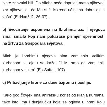
biste zahvalni bili. Do Allaha neće doprijeti meso njihovo i
krv njihova, ali će Mu stići iskreno učinjena dobra djela
vaša” (El-Hadždž, 36-37).
b) Evociranje uspomena na Ibrahima a.s. i njegova
sina Ismaila koji nam pokazaše primjer spremnosti
na žrtvu za Gospodara svjetova.
Allah je Ibrahimu njegova sina zamijenio velikim
kurbanom. U ajetu se kaže: “I Mi smo ga zamijenili
kurbanom velikim” (Es-Saffat, 107).
c) Pribavljanje hrane za dane bajrama i poslije.
Kako god čovjek ima ahiretsku korist od klanja kurbana,
tako isto ima i dunjalučku koja se ogleda u hrani koju