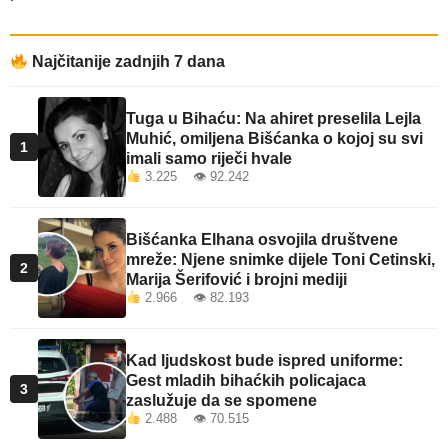
Najčitanije zadnjih 7 dana
Tuga u Bihaću: Na ahiret preselila Lejla
Muhić, omiljena Bišćanka o kojoj su svi
1
imali samo riječi hvale
3.225 👁 92.242
Bišćanka Elhana osvojila društvene
mreže: Njene snimke dijele Toni Cetinski,
2
Marija Šerifović i brojni mediji
2.966 👁 82.193
Kad ljudskost bude ispred uniforme:
Gest mladih bihaćkih policajaca
3
zaslužuje da se spomene
2.488 👁 70.515