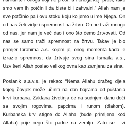
smo vam ih potčinili da biste bili zahvalni.” Allah nam je
sve potčinio pa i ovu stoku koju koljemo u ime Njega. On
od nas želi vidjeti spremnost na žrtvu. On ne traži mnogo
od nas, jer nam je već dao i ono što ćemo žrtvovati. Od
nas se samo traži spremnost na žrtvu. Takav je bio
primjer Ibrahima a.s. kojem je, onog momenta kada je
izrazio spremnost da žrtvuje svog sina Ismaila a.s.,
Uzvišeni Allah poslao velikog ovna kao zamjenu za sina.
Poslanik s.a.v.s. je rekao: “Nema Allahu dražeg djela
kojeg čovjek može učiniti na dan bajrama od puštanja
krvi kurbana. Zaklana životinja će na sudnjem danu doći
sa svojim rogovima, papcima i runom (dlakom).
Kurbanska krv stigne do Allaha (bude primljena kod
Allaha) prije nego što padne na zemlju. Zato se i vi