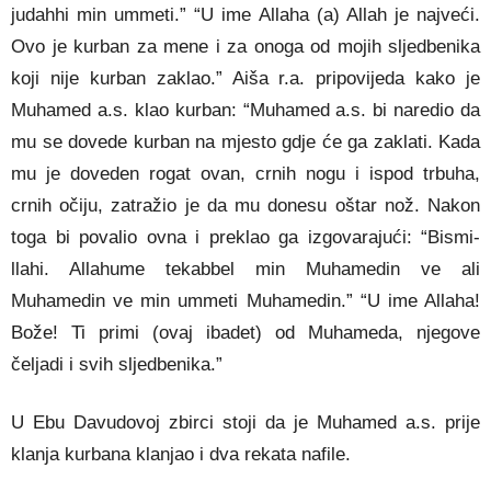
judahhi min ummeti.” “U ime Allaha (a) Allah je najveći.
Ovo je kurban za mene i za onoga od mojih sljedbenika
koji nije kurban zaklao.” Aiša r.a. pripovijeda kako je
Muhamed a.s. klao kurban: “Mu­hamed a.s. bi naredio da
mu se dovede kurban na mjesto gdje će ga zaklati. Kada
mu je doveden rogat ovan, crnih nogu i ispod trbuha,
crnih očiju, zatražio je da mu donesu oštar nož. Nakon
toga bi povalio ovna i preklao ga izgovarajući: “Bismi­
llahi. Allahume tekabbel min Muhamedin ve ali
Muhamedin ve min ummeti Muhamedin.” “U ime Allaha!
Bože! Ti primi (ovaj ibadet) od Muhameda, njegove
čeljadi i svih sljedbenika.”
U Ebu Davudovoj zbirci stoji da je Muhamed a.s. prije
klanja kurbana klanjao i dva rekata nafile.