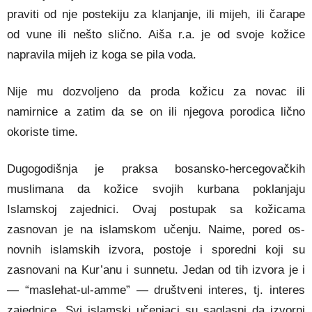
praviti od nje postekiju za klanjanje, ili mijeh, ili čarape
od vune ili nešto slično. Aiša r.a. je od svoje kožice
napravila mijeh iz koga se pila voda.
Nije mu dozvoljeno da proda kožicu za novac ili
namirnice a zatim da se on ili njegova porodica lično
okoriste time.
Dugogodišnja je praksa bosansko-hercegovačkih
muslimana da kožice svojih kurbana poklanjaju
Islamskoj zajednici. Ovaj postupak sa kožicama
zasnovan je na islamskom učenju. Naime, pored os­
novnih islamskih izvora, postoje i sporedni koji su
zasnovani na Kur’anu i sunnetu. Jedan od tih izvora je i
— “maslehat-ul-amme” — društveni interes, tj. interes
zajednice. Svi islamski učenjaci su saglasni da izvorni