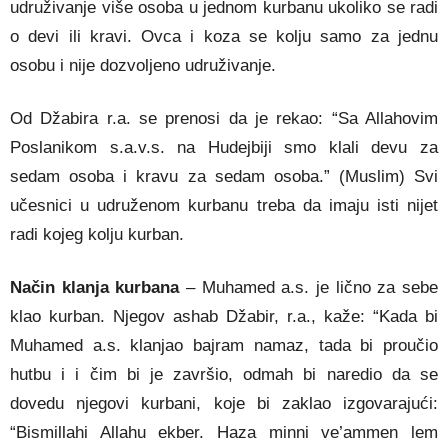
udruživanje više osoba u jednom kurbanu ukoliko se radi
o devi ili kravi. Ovca i koza se kolju samo za jednu
osobu i nije dozvoljeno udruživanje.
Od Džabira r.a. se prenosi da je rekao: “Sa Allahovim
Poslanikom s.a.v.s. na Hudejbiji smo klali devu za
sedam osoba i kravu za sedam osoba.” (Muslim) Svi
učesnici u udruženom kurbanu treba da imaju isti nijet
radi kojeg kolju kurban.
Način klanja kurbana
– Muhamed a.s. je lično za sebe
klao kurban. Njegov ashab Džabir, r.a., kaže: “Kada bi
Muhamed a.s. klanjao bajram namaz, tada bi proučio
hutbu i i čim bi je završio, odmah bi naredio da se
dovedu njegovi kurbani, koje bi zaklao izgovarajući:
“Bismillahi Allahu ekber. Haza minni ve’ammen lem