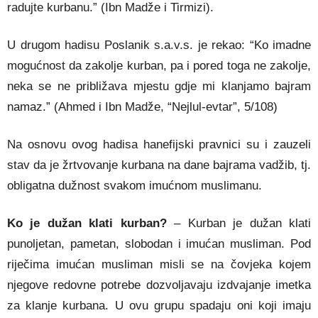
radujte kurbanu.” (Ibn Madže i Tirmizi).
U drugom hadisu Poslanik s.a.v.s. je rekao: “Ko imadne
mogućnost da zakolje kurban, pa i pored toga ne zakolje,
neka se ne približava mjestu gdje mi klanjamo bajram
namaz.” (Ahmed i Ibn Madže, “Nejlul-evtar”, 5/108)
Na osnovu ovog hadisa hanefijski pravnici su i zauzeli
stav da je žrtvovanje kurbana na dane bajrama vadžib, tj.
obligatna dužnost svakom imućnom muslimanu.
Ko je dužan klati kurban?
– Kurban je dužan klati
punoljetan, pametan, slobodan i imućan musliman. Pod
riječima imućan musliman misli se na čovjeka kojem
njegove redovne potrebe dozvoljavaju izdvajanje imetka
za klanje kurbana. U ovu grupu spadaju oni koji imaju