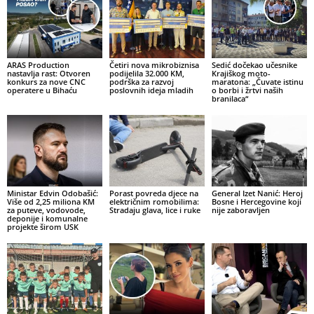
ARAS Production
Četiri nova mikrobiznisa
Sedić dočekao učesnike
nastavlja rast: Otvoren
podijelila 32.000 KM,
Krajiškog moto-
konkurs za nove CNC
podrška za razvoj
maratona: „Čuvate istinu
operatere u Bihaću
poslovnih ideja mladih
o borbi i žrtvi naših
branilaca“
Ministar Edvin Odobašić:
Porast povreda djece na
General Izet Nanić: Heroj
Više od 2,25 miliona KM
električnim romobilima:
Bosne i Hercegovine koji
za puteve, vodovode,
Stradaju glava, lice i ruke
nije zaboravljen
deponije i komunalne
projekte širom USK