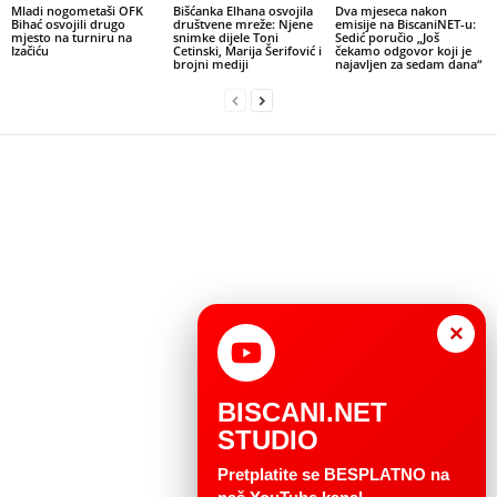
Mladi nogometaši OFK
Bišćanka Elhana osvojila
Dva mjeseca nakon
Bihać osvojili drugo
društvene mreže: Njene
emisije na BiscaniNET-u:
mjesto na turniru na
snimke dijele Toni
Sedić poručio „Još
Izačiću
Cetinski, Marija Šerifović i
čekamo odgovor koji je
brojni mediji
najavljen za sedam dana“
×
BISCANI.NET
STUDIO
Pretplatite se BESPLATNO na