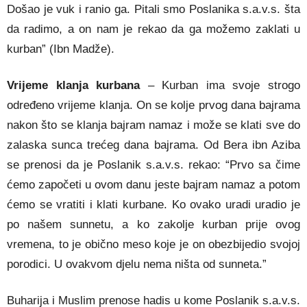
Došao je vuk i ranio ga. Pitali smo Poslanika s.a.v.s. šta
da radimo, a on nam je rekao da ga možemo zaklati u
kurban” (Ibn Madže).
Vrijeme klanja kurbana
– Kurban ima svoje strogo
određeno vrijeme klanja. On se kolje prvog dana bajrama
nakon što se klanja bajram namaz i može se klati sve do
zalaska sunca trećeg dana bajrama. Od Bera ibn Aziba
se prenosi da je Poslanik s.a.v.s. rekao: “Prvo sa čime
ćemo započeti u ovom danu jeste bajram namaz a potom
ćemo se vratiti i klati kurbane. Ko ovako uradi uradio je
po našem sunnetu, a ko zakolje kurban prije ovog
vremena, to je obično meso koje je on obezbijedio svojoj
porodici. U ovakvom djelu nema ništa od sunneta.”
Buharija i Muslim prenose hadis u kome Poslanik s.a.v.s.