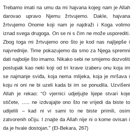
Trebamo imati na umu da mi hajvana kojeg nam je Allah
darovao upravo Njemu žrtvujemo. Dakle, hajvana
žrtvujemo Onome koji nam je najdraži i Koga volimo
iznad svega drugoga. On se ni s čim ne može usporediti.
Zbog toga mi žrtvujemo ono što je kod nas najljepše i
najvrednije. Time pokazujemo da smo za Njega spremni
dati najbolje što imamo. Nikako sebi ne smijemo dozvoliti
postupak kao neki koji od tri krave izaberu onu koja im
se najmanje sviđa, koja nema mlijeka, koja je mršava i
koju ni oni ne bi uzeli kada bi im se ponudila. Uzvišeni
Allah je rekao: “O vjernici udjeljujte lijepe stvari koje
stičete, ….. ne izdvajajte ono što ne vrijedi da biste to
udijelili – kad ni vi sami to ne biste primili, osim
zatvorenih očiju. I znajte da Allah nije ni o kome ovisan i
da je hvale dostojan.” (El-Bekara, 267)