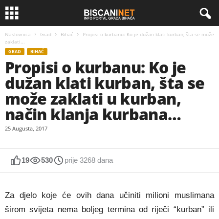
Naslovnica
Grad
Bihać
Propisi o kurbanu: Ko je dužan klati kurban, šta se može
zaklati...
GRAD
BIHAĆ
Propisi o kurbanu: Ko je
dužan klati kurban, šta se
može zaklati u kurban,
način klanja kurbana…
25 Augusta, 2017
19
530
prije 3268 dana
Za djelo koje će ovih dana učiniti milioni muslimana
širom svijeta nema boljeg termina od riječi “kurban” ili