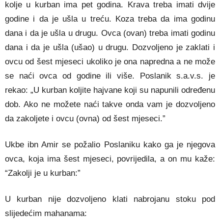
kolje u kurban ima pet godina. Krava treba imati dvije
godine i da je ušla u treću. Koza treba da ima godinu
dana i da je ušla u drugu. Ovca (ovan) treba imati godinu
dana i da je ušla (ušao) u drugu. Dozvoljeno je zaklati i
ovcu od šest mjeseci ukoliko je ona napredna a ne može
se naći ovca od godine ili više. Poslanik s.a.v.s. je
rekao: „U kurban koljite hajvane koji su napunili određenu
dob. Ako ne možete naći takve onda vam je dozvoljeno
da zakoljete i ovcu (ovna) od šest mjeseci.”
Ukbe ibn Amir se požalio Poslaniku kako ga je njegova
ovca, koja ima šest mjeseci, povrijedila, a on mu kaže:
“Zakolji je u kurban:”
U kurban nije dozvoljeno klati nabrojanu stoku pod
slijedećim mahanama: