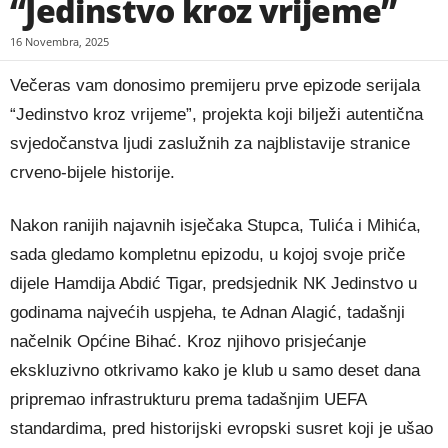
“Jedinstvo kroz vrijeme”
16 Novembra, 2025
Večeras vam donosimo premijeru prve epizode serijala
“Jedinstvo kroz vrijeme”, projekta koji bilježi autentična
svjedočanstva ljudi zaslužnih za najblistavije stranice
crveno-bijele historije.
Nakon ranijih najavnih isječaka Stupca, Tulića i Mihića,
sada gledamo kompletnu epizodu, u kojoj svoje priče
dijele Hamdija Abdić Tigar, predsjednik NK Jedinstvo u
godinama najvećih uspjeha, te Adnan Alagić, tadašnji
načelnik Općine Bihać. Kroz njihovo prisjećanje
ekskluzivno otkrivamo kako je klub u samo deset dana
pripremao infrastrukturu prema tadašnjim UEFA
standardima, pred historijski evropski susret koji je ušao