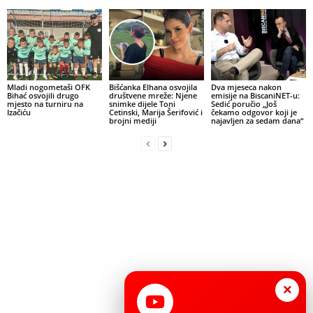
Mladi nogometaši OFK
Bišćanka Elhana osvojila
Dva mjeseca nakon
Bihać osvojili drugo
društvene mreže: Njene
emisije na BiscaniNET-u:
mjesto na turniru na
snimke dijele Toni
Sedić poručio „Još
Izačiću
Cetinski, Marija Šerifović i
čekamo odgovor koji je
brojni mediji
najavljen za sedam dana“
×