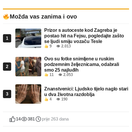
Možda vas zanima i ovo
Prizor s autoceste kod Zagreba je
postao hit na Fejsu, pogledajte zašto
1
se ljudi smiju vozaču Tesle
9
👁 2.013
Ovo su fotke snimljene u ruskim
podzemnim željeznicama, odabrali
2
smo 25 najluđih
11
👁 2.053
Znanstvenici: Ljudsko tijelo naglo stari
3
u dva životna razdoblja
4
👁 190
14
381
prije 263 dana