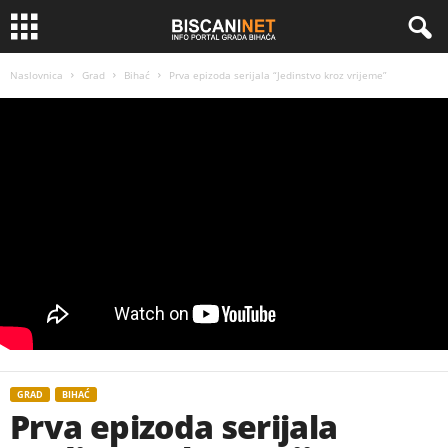
Naslovnica
Grad
Bihać
Prva epizoda serijala “Jedinstvo kroz vrijeme”
GRAD
BIHAĆ
Prva epizoda serijala