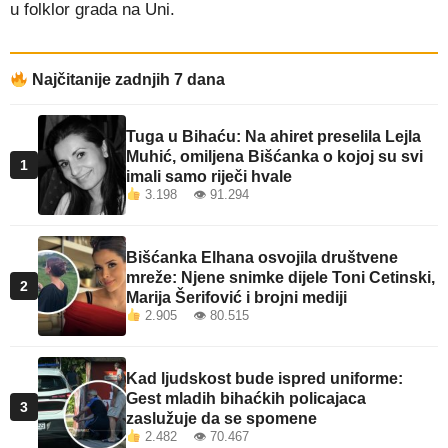
u folklor grada na Uni.
Najčitanije zadnjih 7 dana
Tuga u Bihaću: Na ahiret preselila Lejla
Muhić, omiljena Bišćanka o kojoj su svi
1
imali samo riječi hvale
3.198 👁 91.294
Bišćanka Elhana osvojila društvene
mreže: Njene snimke dijele Toni Cetinski,
2
Marija Šerifović i brojni mediji
2.905 👁 80.515
Kad ljudskost bude ispred uniforme:
Gest mladih bihaćkih policajaca
3
zaslužuje da se spomene
2.482 👁 70.467