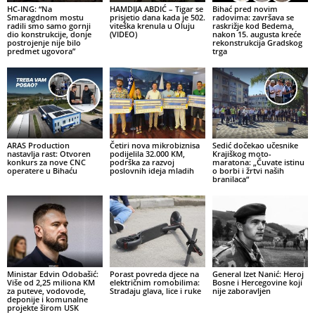
HC-ING: “Na
HAMDIJA ABDIĆ – Tigar se
Bihać pred novim
Smaragdnom mostu
prisjetio dana kada je 502.
radovima: završava se
radili smo samo gornji
viteška krenula u Oluju
raskrižje kod Bedema,
dio konstrukcije, donje
(VIDEO)
nakon 15. augusta kreće
postrojenje nije bilo
rekonstrukcija Gradskog
predmet ugovora”
trga
ARAS Production
Četiri nova mikrobiznisa
Sedić dočekao učesnike
nastavlja rast: Otvoren
podijelila 32.000 KM,
Krajiškog moto-
konkurs za nove CNC
podrška za razvoj
maratona: „Čuvate istinu
operatere u Bihaću
poslovnih ideja mladih
o borbi i žrtvi naših
branilaca“
Ministar Edvin Odobašić:
Porast povreda djece na
General Izet Nanić: Heroj
Više od 2,25 miliona KM
električnim romobilima:
Bosne i Hercegovine koji
za puteve, vodovode,
Stradaju glava, lice i ruke
nije zaboravljen
deponije i komunalne
projekte širom USK