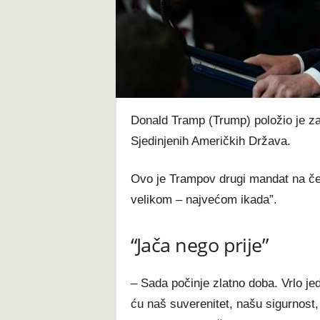
t
Donald Tramp (Trump) položio je zak
Sjedinjenih Američkih Država.
Ovo je Trampov drugi mandat na čel
velikom – najvećom ikada”.
“Jača nego prije”
– Sada počinje zlatno doba. Vrlo je
ću naš suverenitet, našu sigurnost,