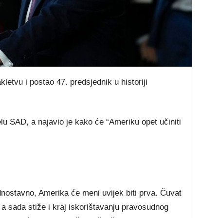
letvu i postao 47. predsjednik u historiji
u SAD, a najavio je kako će “Ameriku opet učiniti
dnostavno, Amerika će meni uvijek biti prva. Čuvat
 a sada stiže i kraj iskorištavanju pravosudnog