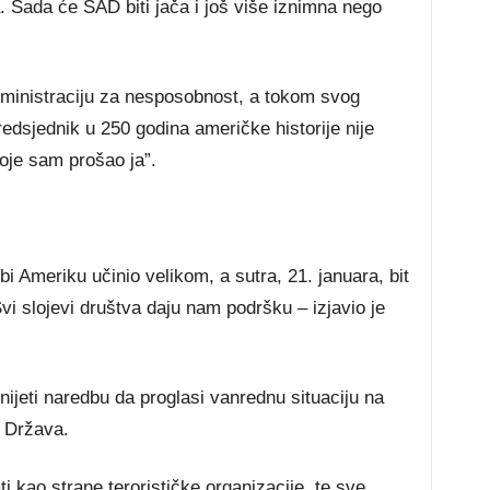
. Sada će SAD biti jača i još više iznimna nego
dministraciju za nesposobnost, a tokom svog
redsjednik u 250 godina američke historije nije
oje sam prošao ja”.
 Ameriku učinio velikom, a sutra, 21. januara, bit
i slojevi društva daju nam podršku – izjavio je
ijeti naredbu da proglasi vanrednu situaciju na
h Država.
i kao strane terorističke organizacije, te sve