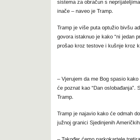
sistema za obračun s neprijateljima
inače – naveo je Tramp.
Tramp je više puta optužio bivšu a
govora istaknuo je kako “ni jedan p
prošao kroz testove i kušnje kroz k
– Vjerujem da me Bog spasio kako bi
će poznat kao “Dan oslobađanja”. Sv
Tramp.
Tramp je najavio kako će odmah don
južnoj granici Sjedinjenih Američki
– Također ćemo narkokartele tretirat