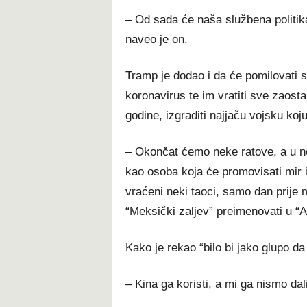
– Od sada će naša službena politik
naveo je on.
Tramp je dodao i da će pomilovati sv
koronavirus te im vratiti sve zaost
godine, izgraditi najjaču vojsku koju 
– Okončat ćemo neke ratove, a u n
kao osoba koja će promovisati mir i 
vraćeni neki taoci, samo dan prije 
“Meksički zaljev” preimenovati u “A
Kako je rekao “bilo bi jako glupo 
– Kina ga koristi, a mi ga nismo da