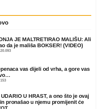
ovo
NJA JE MALTRETIRAO MALIŠU: Ali
nao da je mališa BOKSER! (VIDEO)
20.093
epenaca vas dijeli od vrha, a gore vas
ovo…
 153
DARIO U HRAST, a ono što je ovaj
n pronašao u njemu promijenit će
VOT