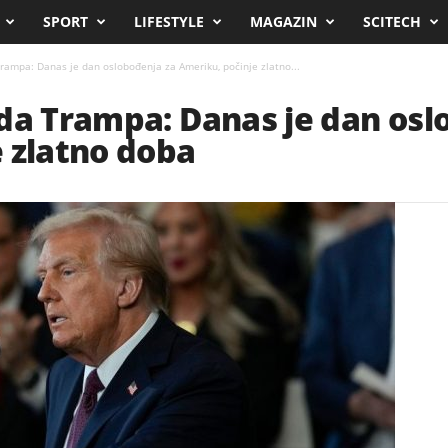
SPORT
LIFESTYLE
MAGAZIN
SCITECH
rampa: Danas je dan oslobođenja za Ameriku, počinje zlatno...
da Trampa: Danas je dan osl
 zlatno doba