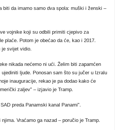
a biti da imamo samo dva spola: muški i ženski –
e vojnike koji su odbili primiti cjepivo za
ale plaće. Potom je obećao da će, kao i 2017.
je svijet vidio.
eke nikada nećemo ni ući. Želim biti zapamćen
ujediniti ljude. Ponosan sam što su jučer u Izralu
moje inauguracije, rekao je pa dodao kako će
merički zaljev” – izjavio je Tramp.
da SAD preda Panamski kanal Panami”.
li njima. Vraćamo ga nazad – poručio je Tramp.