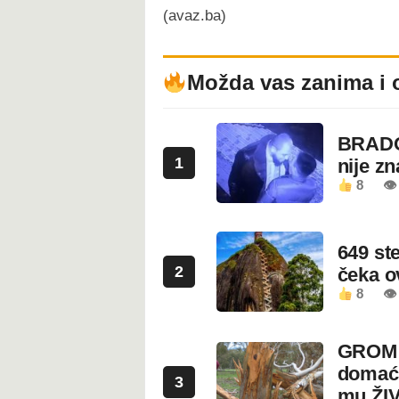
(avaz.ba)
Možda vas zanima i 
BRADO
1
nije z
8
👁 
649 st
2
čeka 
8
👁
GROM U
domaći
3
mu ŽI