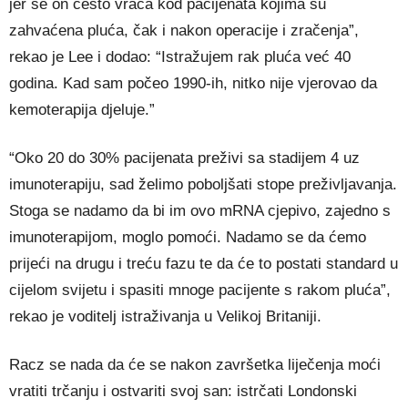
jer se on često vraća kod pacijenata kojima su
zahvaćena pluća, čak i nakon operacije i zračenja”,
rekao je Lee i dodao: “Istražujem rak pluća već 40
godina. Kad sam počeo 1990-ih, nitko nije vjerovao da
kemoterapija djeluje.”
“Oko 20 do 30% pacijenata preživi sa stadijem 4 uz
imunoterapiju, sad želimo poboljšati stope preživljavanja.
Stoga se nadamo da bi im ovo mRNA cjepivo, zajedno s
imunoterapijom, moglo pomoći. Nadamo se da ćemo
prijeći na drugu i treću fazu te da će to postati standard u
cijelom svijetu i spasiti mnoge pacijente s rakom pluća”,
rekao je voditelj istraživanja u Velikoj Britaniji.
Racz se nada da će se nakon završetka liječenja moći
vratiti trčanju i ostvariti svoj san: istrčati Londonski