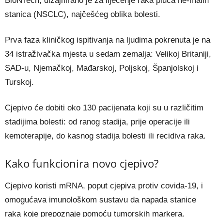
BioNTech, dizajnirano je za liječenje raka pluća ne-malih
stanica (NSCLC), najčešćeg oblika bolesti.
Prva faza kliničkog ispitivanja na ljudima pokrenuta je na
34 istraživačka mjesta u sedam zemalja: Velikoj Britaniji,
SAD-u, Njemačkoj, Mađarskoj, Poljskoj, Španjolskoj i
Turskoj.
Cjepivo će dobiti oko 130 pacijenata koji su u različitim
stadijima bolesti: od ranog stadija, prije operacije ili
kemoterapije, do kasnog stadija bolesti ili recidiva raka.
Kako funkcionira novo cjepivo?
Cjepivo koristi mRNA, poput cjepiva protiv covida-19, i
omogućava imunološkom sustavu da napada stanice
raka koje prepoznaje pomoću tumorskih markera.