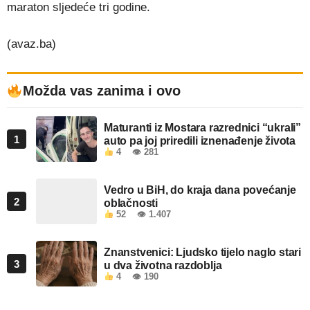
maraton sljedeće tri godine.
(avaz.ba)
Možda vas zanima i ovo
Maturanti iz Mostara razrednici “ukrali”
1
auto pa joj priredili iznenađenje života
4
👁 281
Vedro u BiH, do kraja dana povećanje
2
oblačnosti
52
👁 1.407
Znanstvenici: Ljudsko tijelo naglo stari
3
u dva životna razdoblja
4
👁 190