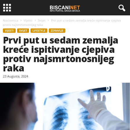
Naslovnica
Vijesti
Svijet
Prvi put u sedam zemalja kreće ispitivanje cjepiva
protiv najsmrtonosnijeg raka
VIJESTI
SVIJET
LIFESTYLE
ZDRAVLJE
Prvi put u sedam zemalja
kreće ispitivanje cjepiva
protiv najsmrtonosnijeg
raka
23 Augusta, 2024