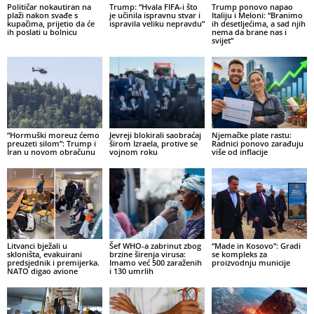
Političar nokautiran na
Trump: “Hvala FIFA-i što
Trump ponovo napao
plaži nakon svađe s
je učinila ispravnu stvar i
Italiju i Meloni: “Branimo
kupačima, prijetio da će
ispravila veliku nepravdu”
ih desetljećima, a sad njih
ih poslati u bolnicu
nema da brane nas i
svijet”
“Hormuški moreuz ćemo
Jevreji blokirali saobraćaj
Njemačke plate rastu:
preuzeti silom”: Trump i
širom Izraela, protive se
Radnici ponovo zarađuju
Iran u novom obračunu
vojnom roku
više od inflacije
Litvanci bježali u
Šef WHO-a zabrinut zbog
“Made in Kosovo”: Gradi
skloništa, evakuirani
brzine širenja virusa:
se kompleks za
predsjednik i premijerka.
Imamo već 500 zaraženih
proizvodnju municije
NATO digao avione
i 130 umrlih