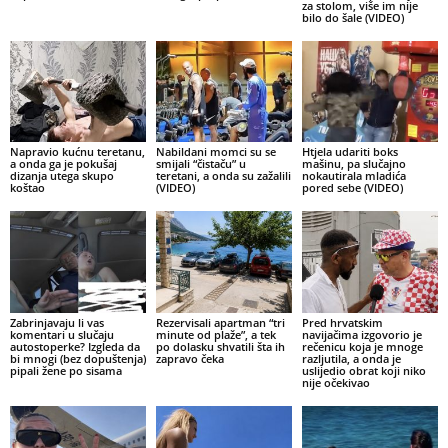
za stolom, više im nije
bilo do šale (VIDEO)
Napravio kućnu teretanu,
Nabildani momci su se
Htjela udariti boks
a onda ga je pokušaj
smijali “čistaču” u
mašinu, pa slučajno
dizanja utega skupo
teretani, a onda su zažalili
nokautirala mladića
koštao
(VIDEO)
pored sebe (VIDEO)
Zabrinjavaju li vas
Rezervisali apartman “tri
Pred hrvatskim
komentari u slučaju
minute od plaže”, a tek
navijačima izgovorio je
autostoperke? Izgleda da
po dolasku shvatili šta ih
rečenicu koja je mnoge
bi mnogi (bez dopuštenja)
zapravo čeka
razljutila, a onda je
pipali žene po sisama
uslijedio obrat koji niko
nije očekivao