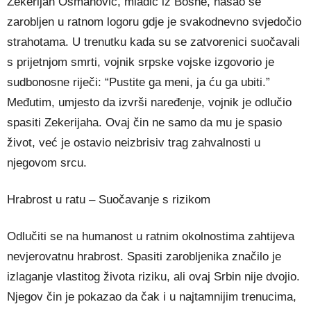
Zekerijah Osmanović, mladić iz Bosne, našao se
zarobljen u ratnom logoru gdje je svakodnevno svjedočio
strahotama. U trenutku kada su se zatvorenici suočavali
s prijetnjom smrti, vojnik srpske vojske izgovorio je
sudbonosne riječi: “Pustite ga meni, ja ću ga ubiti.”
Međutim, umjesto da izvrši naređenje, vojnik je odlučio
spasiti Zekerijaha. Ovaj čin ne samo da mu je spasio
život, već je ostavio neizbrisiv trag zahvalnosti u
njegovom srcu.
Hrabrost u ratu – Suočavanje s rizikom
Odlučiti se na humanost u ratnim okolnostima zahtijeva
nevjerovatnu hrabrost. Spasiti zarobljenika značilo je
izlaganje vlastitog života riziku, ali ovaj Srbin nije dvojio.
Njegov čin je pokazao da čak i u najtamnijim trenucima,