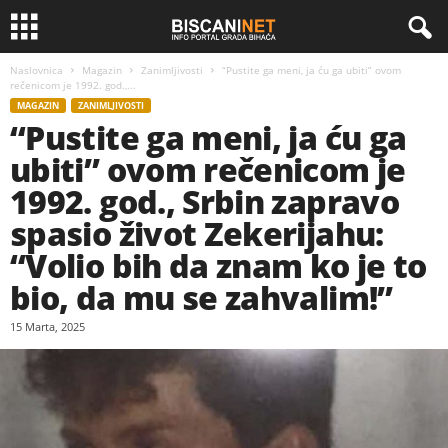
Naslovnica
Magazin
Zanimljivosti
“Pustite ga meni, ja ću ga ubiti” ovom
rečenicom je 1992. god.,...
MAGAZIN
ZANIMLJIVOSTI
“Pustite ga meni, ja ću ga
ubiti” ovom rečenicom je
1992. god., Srbin zapravo
spasio život Zekerijahu:
“Volio bih da znam ko je to
bio, da mu se zahvalim!”
15 Marta, 2025