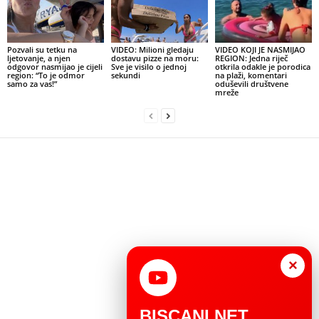
Pozvali su tetku na
VIDEO: Milioni gledaju
VIDEO KOJI JE NASMIJAO
ljetovanje, a njen
dostavu pizze na moru:
REGION: Jedna riječ
odgovor nasmijao je cijeli
Sve je visilo o jednoj
otkrila odakle je porodica
region: “To je odmor
sekundi
na plaži, komentari
samo za vas!”
oduševili društvene
mreže
×
BISCANI.NET