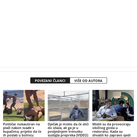
POVEZANI ČLANCI
VIŠE OD AUTORA
Političar nokautiran na
Dječak je mislio da će stići
Mislili su da provociraju
plaži nakon svađe s
do izlaza, ali ga je u
običnog gosta u
kupačima, prijetio da će
posljednjem trenutku
restoranu. Kada su
ih poslati u bolnicu
sustigla prepreka (VIDEO)
shvatili ko zapravo sjedi