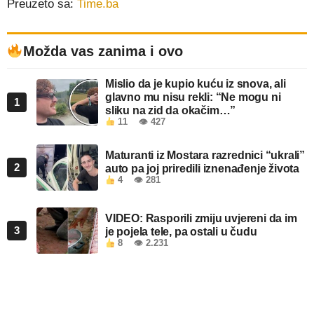
Preuzeto sa:
Time.ba
Možda vas zanima i ovo
Mislio da je kupio kuću iz snova, ali
glavno mu nisu rekli: “Ne mogu ni
1
sliku na zid da okačim…”
11
👁 427
Maturanti iz Mostara razrednici “ukrali”
2
auto pa joj priredili iznenađenje života
4
👁 281
VIDEO: Rasporili zmiju uvjereni da im
3
je pojela tele, pa ostali u čudu
8
👁 2.231