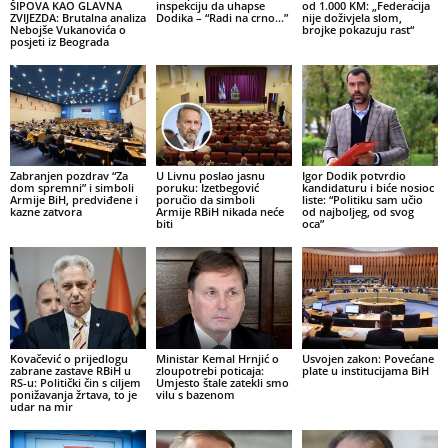
ŠIPOVA KAO GLAVNA
inspekciju da uhapse
od 1.000 KM: „Federacija
ZVIJEZDA: Brutalna analiza
Dodika – “Radi na crno…”
nije doživjela slom,
Nebojše Vukanovića o
brojke pokazuju rast“
posjeti iz Beograda
Zabranjen pozdrav “Za
U Livnu poslao jasnu
Igor Dodik potvrdio
dom spremni” i simboli
poruku: Izetbegović
kandidaturu i biće nosioc
Armije BiH, predviđene i
poručio da simboli
liste: “Politiku sam učio
kazne zatvora
Armije RBiH nikada neće
od najboljeg, od svog
biti
oca”
Kovačević o prijedlogu
Ministar Kemal Hrnjić o
Usvojen zakon: Povećane
zabrane zastave RBiH u
zloupotrebi poticaja:
plate u institucijama BiH
RS-u: Politički čin s ciljem
Umjesto štale zatekli smo
ponižavanja žrtava, to je
vilu s bazenom
udar na mir