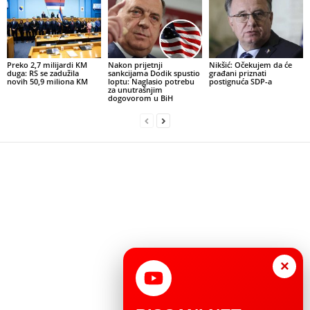
Preko 2,7 milijardi KM
Nakon prijetnji
Nikšić: Očekujem da će
duga: RS se zadužila
sankcijama Dodik spustio
građani priznati
novih 50,9 miliona KM
loptu: Naglasio potrebu
postignuća SDP-a
za unutrašnjim
dogovorom u BiH
×