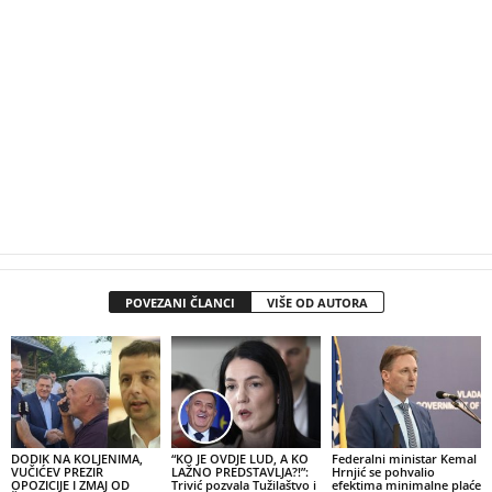
POVEZANI ČLANCI
VIŠE OD AUTORA
DODIK NA KOLJENIMA,
“KO JE OVDJE LUD, A KO
Federalni ministar Kemal
VUČIĆEV PREZIR
LAŽNO PREDSTAVLJA?!”:
Hrnjić se pohvalio
OPOZICIJE I ZMAJ OD
Trivić pozvala Tužilaštvo i
efektima minimalne plaće