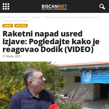
Naslovnica
Vijesti
Politika
Raketni napad usred izjave: Pogledajte kako je
reagovao Dodik (VIDEO)
VIJESTI
POLITIKA
Raketni napad usred
izjave: Pogledajte kako je
reagovao Dodik (VIDEO)
27 Marta, 2025