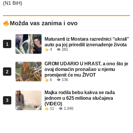
(N1 BiH)
Možda vas zanima i ovo
Maturanti iz Mostara razrednici “ukrali”
1
auto pa joj priredili iznenađenje života
4
👁 281
GROM UDARIO U HRAST, a ono što je
ovaj domaćin pronašao u njemu
2
promijenit će mu ŽIVOT
6
👁 136
Majka rodila bebu kakva se rađa
jednom u 625 miliona slučajeva
3
(VIDEO)
11
👁 1.040