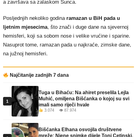
a završava sa zalaskom Sunca.
Posljednjih nekoliko godina
ramazan u BiH pada u
ljetnim mjesecima
, što znači i duge dane na sjevernoj
hemisferi, koji sa sobom nose i velike vrućine i sparine.
Nasuprot tome, ramazan pada u najkraće, zimske dane,
na južnoj hemisferi.
Najčitanije zadnjih 7 dana
Tuga u Bihaću: Na ahiret preselila Lejla
Muhić, omiljena Bišćanka o kojoj su svi
1
imali samo riječi hvale
3.074 👁 87.974
Bišćanka Elhana osvojila društvene
mreže: Njene snimke dijele Toni Cetinski,