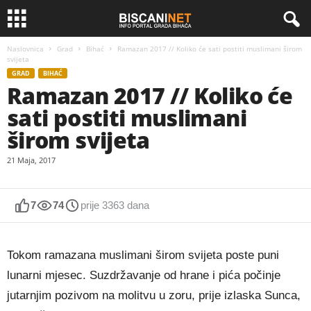
Naslovnica
Grad
Bihać
Ramazan 2017 // Koliko će sati postiti muslimani širom
svijeta
GRAD
BIHAĆ
Ramazan 2017 // Koliko će
sati postiti muslimani
širom svijeta
21 Maja, 2017
7
74
prije 3363 dana
Tokom ramazana muslimani širom svijeta poste puni
lunarni mjesec. Suzdržavanje od hrane i pića počinje
jutarnjim pozivom na molitvu u zoru, prije izlaska Sunca,