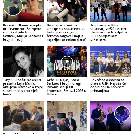
Bišćanka Elhana osvojila
Dva mjeseca nakon
Tri poziva za Bihać:
društvene mreže: Njene
emisije na BiscaniNET-u:
Ćustović, Mešić i trener
snimke dijele Toni
Sedić poručio „Još
Halilović predstavljat će
Cetinski, Marija Šerifović i
čekamo odgovor koji je
BiH na Svjetskom
brojni mediji
najavljen za sedam dana“
prvenstvu
Tuga u Bihaću: Na ahiret
Grše, Eli Rojas, Paolo
Povećana osnovica za
preselila Lejla Muhić,
Barbato i brojni drugi
plate u USK: Najviše će
omiljena Bišćanka o kojoj
izvođači obilježili
dobiti oni sa najvećim
su svi imali samo riječi
Imperium Festival 2026 u
primanjima
hvale
Bihaću