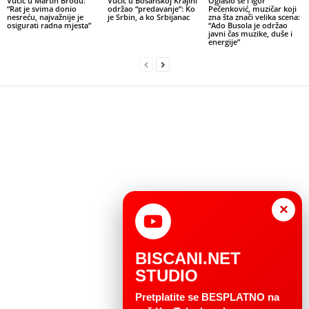
Vučić u Martin Brodu:
Vučić u Bosanskoj Krajini
Oglasio se i Igor
“Rat je svima donio
održao “predavanje”: Ko
Pečenković, muzičar koji
nesreću, najvažnije je
je Srbin, a ko Srbijanac
zna šta znači velika scena:
osigurati radna mjesta”
“Ado Busola je održao
javni čas muzike, duše i
energije”
×
BISCANI.NET
STUDIO
Pretplatite se BESPLATNO na