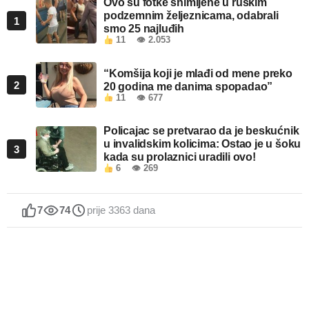
Ovo su fotke snimljene u ruskim
podzemnim željeznicama, odabrali
1
smo 25 najluđih
11
👁 2.053
“Komšija koji je mlađi od mene preko
2
20 godina me danima spopadao”
11
👁 677
Policajac se pretvarao da je beskućnik
u invalidskim kolicima: Ostao je u šoku
3
kada su prolaznici uradili ovo!
6
👁 269
7
74
prije 3363 dana