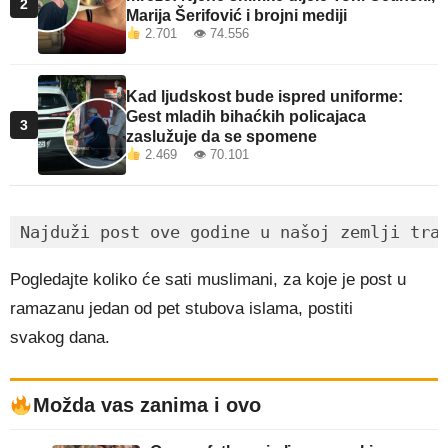
2
Marija Šerifović i brojni mediji
2.701 👁 74.556
Kad ljudskost bude ispred uniforme:
Gest mladih bihaćkih policajaca
3
zaslužuje da se spomene
2.469 👁 70.101
Najduži post ove godine u našoj zemlji tra
Pogledajte koliko će sati muslimani, za koje je post u
ramazanu jedan od pet stubova islama, postiti
svakog dana.
Možda vas zanima i ovo