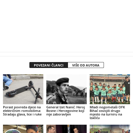
POVEZANI ČLANCI
VIŠE OD AUTORA
Porast povreda djece na
General Izet Nanić: Heroj
Mladi nogometaši OFK
električnim romobilima:
Bosne i Hercegovine koji
Bihać osvojili drugo
Stradaju glava, lice i ruke
nije zaboravljen
mjesto na turniru na
Izačiću