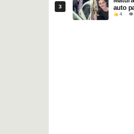
Maturan
3
auto pa
4
👁