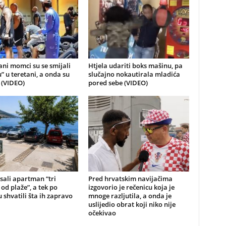
ni momci su se smijali
Htjela udariti boks mašinu, pa
u” u teretani, a onda su
slučajno nokautirala mladića
i (VIDEO)
pored sebe (VIDEO)
sali apartman “tri
Pred hrvatskim navijačima
od plaže”, a tek po
izgovorio je rečenicu koja je
 shvatili šta ih zapravo
mnoge razljutila, a onda je
uslijedio obrat koji niko nije
očekivao