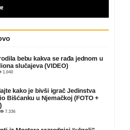
ovo
rodila bebu kakva se rađa jednom u
liona slučajeva (VIDEO)
 1.040
ajte kako je bivši igrač Jedinstva
io Bišćanku u Njemačkoj (FOTO +
)
👁 7.336