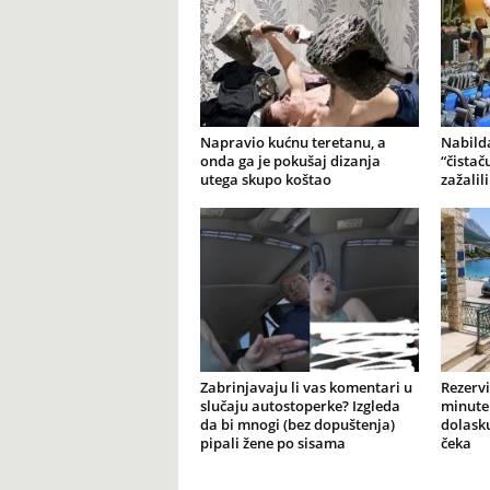
Napravio kućnu teretanu, a
Nabilda
onda ga je pokušaj dizanja
“čistač
utega skupo koštao
zažalil
Zabrinjavaju li vas komentari u
Rezervi
slučaju autostoperke? Izgleda
minute 
da bi mnogi (bez dopuštenja)
dolasku
pipali žene po sisama
čeka