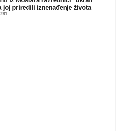
ti iz Mostara razrednici “ukrali”
 joj priredili iznenađenje života
 281