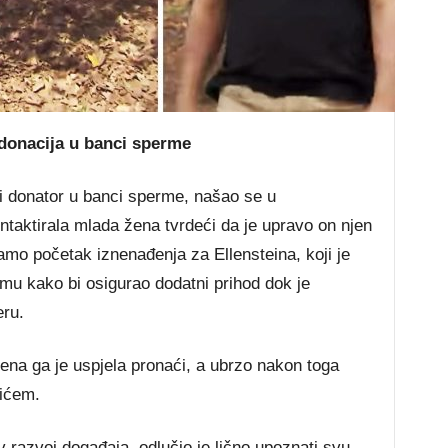
 donacija u banci sperme
ni donator u banci sperme, našao se u
ontaktirala mlada žena tvrdeći da je upravo on njen
samo početak iznenađenja za Ellensteina, koji je
rmu kako bi osigurao dodatni prihod dok je
eru.
ena ga je uspjela pronaći, a ubrzo nakon toga
rićem.
v razvoj događaja, odlučio je lično upoznati svu