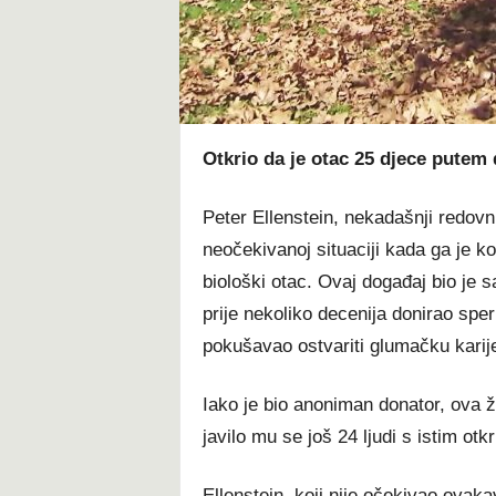
t
Otkrio da je otac 25 djece putem
Peter Ellenstein, nekadašnji redov
neočekivanoj situaciji kada ga je k
biološki otac. Ovaj događaj bio je 
prije nekoliko decenija donirao spe
pokušavao ostvariti glumačku karij
Iako je bio anoniman donator, ova ž
javilo mu se još 24 ljudi s istim otk
Ellenstein, koji nije očekivao ovaka