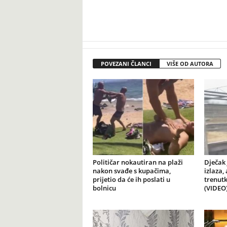
POVEZANI ČLANCI
VIŠE OD AUTORA
Političar nokautiran na plaži
Dječak 
nakon svađe s kupačima,
izlaza,
prijetio da će ih poslati u
trenutk
bolnicu
(VIDEO