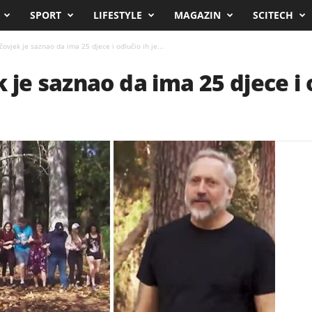
SPORT
LIFESTYLE
MAGAZIN
SCITECH
ovjek je saznao da ima 25 djece i odlučio ih je...
je saznao da ima 25 djece i o