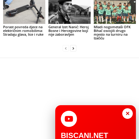
Porast povreda djece na
General Izet Nanić: Heroj
Mladi nogometaši OFK
električnim romobilima:
Bosne i Hercegovine koji
Bihać osvojili drugo
Stradaju glava, lice i ruke
nije zaboravljen
mjesto na turniru na
Izačiću
×
BISCANI.NET