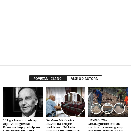
POVEZANI ČLANCI
VIŠE OD AUTORA
101 godina od rođenja
Građani MZ Centar
HC-ING: “Na
Alije Izetbegovića:
ukazali na brojne
Smaragdnom mostu
Državnik koji je obilježio
probleme: Od buke i
radili smo samo gornji
savremenu historiju
parkinga do sigurnosti
dio konstrukcije, donje