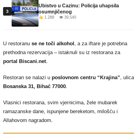
Ubistvo u Cazinu: Policija uhapsila
3
osumnjičenog
1.288 👁 39.540
U restoranu
se ne toči alkohol
, a za iftare je potrebna
prethodna rezervacija – istaknuli su iz restorana za
portal Biscani.net
.
Restoran se nalazi u
poslovnom centru “Krajina”
, ulica
Bosanska 31, Bihać 77000
.
Vlasnici restorana, svim vjernicima, žele mubarek
ramazanske dane, ispunjene bereketom, milošću i
Allahovom nagradom.