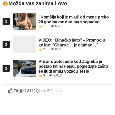
Možda vas zanima i ovo
“Komšija koji je mlađi od mene preko
1
20 godina me danima spopadao”
11
👁 677
VIDEO: “Bihaćko ljeto” – Promocija
2
knjige: “Glumac… je glumac…”
21
👁 875
Prizor s autoceste kod Zagreba je
postao hit na Fejsu, pogledajte zašto
3
se ljudi smiju vozaču Tesle
9
👁 2.013
70
1.811
prije 524 dana