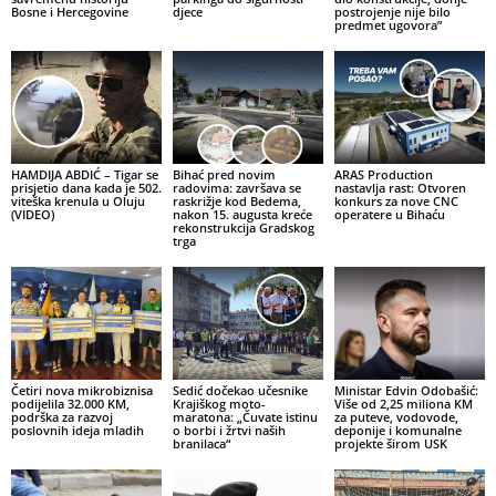
Bosne i Hercegovine
djece
postrojenje nije bilo
predmet ugovora”
HAMDIJA ABDIĆ – Tigar se
Bihać pred novim
ARAS Production
prisjetio dana kada je 502.
radovima: završava se
nastavlja rast: Otvoren
viteška krenula u Oluju
raskrižje kod Bedema,
konkurs za nove CNC
(VIDEO)
nakon 15. augusta kreće
operatere u Bihaću
rekonstrukcija Gradskog
trga
Četiri nova mikrobiznisa
Sedić dočekao učesnike
Ministar Edvin Odobašić:
podijelila 32.000 KM,
Krajiškog moto-
Više od 2,25 miliona KM
podrška za razvoj
maratona: „Čuvate istinu
za puteve, vodovode,
poslovnih ideja mladih
o borbi i žrtvi naših
deponije i komunalne
branilaca“
projekte širom USK