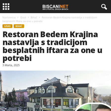
Naslovnica
Grad
Bihać
Restoran Bedem Krajina nastavlja s tradicijom
besplatnih iftara za one u potrebi
GRAD
BIHAĆ
Restoran Bedem Krajina
nastavlja s tradicijom
besplatnih iftara za one u
potrebi
3 Marta, 2025