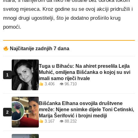
iftara
, s namjerom da niko ne ostane bez obroka tokom
svetog mjeseca. Kroz godine su se ovoj akciji pridružili i
mnogi drugi ugostitelji, što je dodatno proširilo krug
pomoći.
Najčitanije zadnjih 7 dana
Tuga u Bihaću: Na ahiret preselila Lejla
Muhić, omiljena Bišćanka o kojoj su svi
1
imali samo riječi hvale
3.406 👁 96.710
Bišćanka Elhana osvojila društvene
mreže: Njene snimke dijele Toni Cetinski,
2
Marija Šerifović i brojni mediji
3.167 👁 88.232