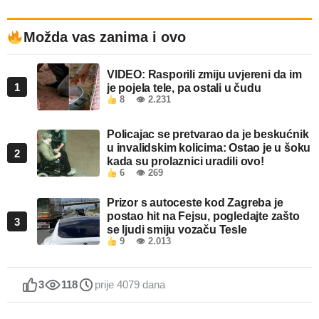
Možda vas zanima i ovo
VIDEO: Rasporili zmiju uvjereni da im
1
je pojela tele, pa ostali u čudu
8
👁 2.231
Policajac se pretvarao da je beskućnik
u invalidskim kolicima: Ostao je u šoku
2
kada su prolaznici uradili ovo!
6
👁 269
Prizor s autoceste kod Zagreba je
postao hit na Fejsu, pogledajte zašto
3
se ljudi smiju vozaču Tesle
9
👁 2.013
3
118
prije 4079 dana