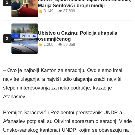
2
Marija Šerifović i brojni mediji
3.149 👁 87.809
Ubistvo u Cazinu: Policija uhapsila
3
osumnjičenog
1.288 👁 39.358
– Ovo je najbolji Kanton za saradnju. Ovdje smo imali
najviše ulaganja, a najviši udio ulaganja znači najviši
stepen interesovanja za neko područje, kazao je
Afanasiev.
Premijer Saračević i Rezidentni predstavnik UNDP-a
Afanasiev potpisali su Okvirni sporazum o saradnji Vlade
Unsko-sanskog kantona i UNDP, kojim se obavezuju na