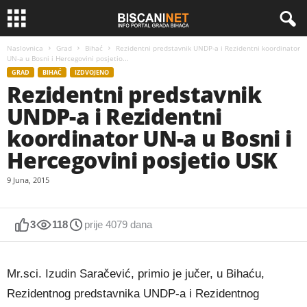
Naslovnica
Grad
Bihać
Rezidentni predstavnik UNDP-a i Rezidentni koordinator
UN-a u Bosni i Hercegovini posjetio...
GRAD
BIHAĆ
IZDVOJENO
Rezidentni predstavnik
UNDP-a i Rezidentni
koordinator UN-a u Bosni i
Hercegovini posjetio USK
9 Juna, 2015
3
118
prije 4079 dana
Mr.sci. Izudin Saračević, primio je jučer, u Bihaću,
Rezidentnog predstavnika UNDP-a i Rezidentnog