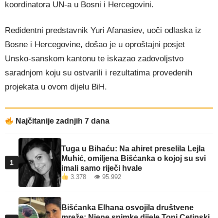
koordinatora UN-a u Bosni i Hercegovini.
Redidentni predstavnik Yuri Afanasiev, uoči odlaska iz
Bosne i Hercegovine, došao je u oproštajni posjet
Unsko-sanskom kantonu te iskazao zadovoljstvo
saradnjom koju su ostvarili i rezultatima provedenih
projekata u ovom dijelu BiH.
Najčitanije zadnjih 7 dana
Tuga u Bihaću: Na ahiret preselila Lejla
Muhić, omiljena Bišćanka o kojoj su svi
1
imali samo riječi hvale
3.378 👁 95.992
Bišćanka Elhana osvojila društvene
mreže: Njene snimke dijele Toni Cetinski,