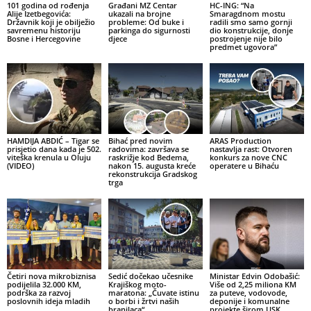
101 godina od rođenja
Građani MZ Centar
HC-ING: “Na
Alije Izetbegovića:
ukazali na brojne
Smaragdnom mostu
Državnik koji je obilježio
probleme: Od buke i
radili smo samo gornji
savremenu historiju
parkinga do sigurnosti
dio konstrukcije, donje
Bosne i Hercegovine
djece
postrojenje nije bilo
predmet ugovora”
HAMDIJA ABDIĆ – Tigar se
Bihać pred novim
ARAS Production
prisjetio dana kada je 502.
radovima: završava se
nastavlja rast: Otvoren
viteška krenula u Oluju
raskrižje kod Bedema,
konkurs za nove CNC
(VIDEO)
nakon 15. augusta kreće
operatere u Bihaću
rekonstrukcija Gradskog
trga
Četiri nova mikrobiznisa
Sedić dočekao učesnike
Ministar Edvin Odobašić:
podijelila 32.000 KM,
Krajiškog moto-
Više od 2,25 miliona KM
podrška za razvoj
maratona: „Čuvate istinu
za puteve, vodovode,
poslovnih ideja mladih
o borbi i žrtvi naših
deponije i komunalne
branilaca“
projekte širom USK