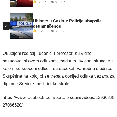
3.107 👁 86.667
Ubistvo u Cazinu: Policija uhapsila
3
osumnjičenog
1.262 👁 38.852
Okupljeni roditelji, učenici i profesori su vidno
nezadovoljni ovom odlukom, međutim, svjesni situacije s
kojom su suočeni odlučili su sačekati vanrednu sjednicu
Skupštine na kojoj bi se trebala donijeti odluka vezana za
diplome Srednje medicinske škole.
https://www.facebook.com/portalbiscani/videos/13966828
27066520/