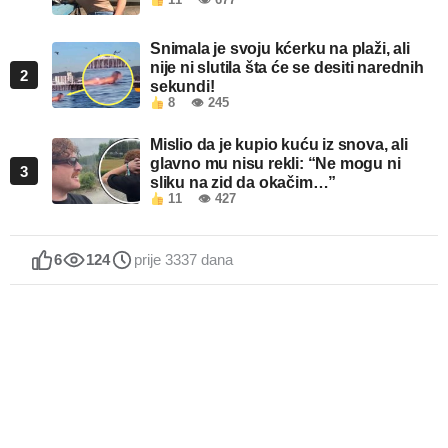
11
👁 677
Snimala je svoju kćerku na plaži, ali
nije ni slutila šta će se desiti narednih
2
sekundi!
8
👁 245
Mislio da je kupio kuću iz snova, ali
glavno mu nisu rekli: “Ne mogu ni
3
sliku na zid da okačim…”
11
👁 427
6
124
prije 3337 dana