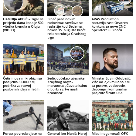
HAMDIJA ABDIĆ – Tigar se
Bihać pred novim
ARAS Production
prisjetio dana kada je 502.
radovima: završava se
nastavlja rast: Otvoren
viteška krenula u Oluju
raskrižje kod Bedema,
konkurs za nove CNC
(VIDEO)
nakon 15. augusta kreće
operatere u Bihaću
rekonstrukcija Gradskog
trga
Četiri nova mikrobiznisa
Sedić dočekao učesnike
Ministar Edvin Odobašić:
podijelila 32.000 KM,
Krajiškog moto-
Više od 2,25 miliona KM
podrška za razvoj
maratona: „Čuvate istinu
za puteve, vodovode,
poslovnih ideja mladih
o borbi i žrtvi naših
deponije i komunalne
branilaca“
projekte širom USK
Porast povreda djece na
General Izet Nanić: Heroj
Mladi nogometaši OFK