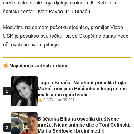
medicinske škole koja djeluje u okviru JU Katolički
školski centar “Ivan Pavao II” u Bihaću.
Međutim, na samom početku sjednice, premijer Vlade
USK je povukao ovu tačku, pa se Skupština danas neće
očitovati po ovom pitanju.
Najčitanije zadnjih 7 dana
Tuga u Bihaću: Na ahiret preselila Lejla
Muhić, omiljena Bišćanka o kojoj su svi
1
imali samo riječi hvale
3.350 👁 95.291
Bišćanka Elhana osvojila društvene
mreže: Njene snimke dijele Toni Cetinski,
2
Marija Šerifović i brojni mediji