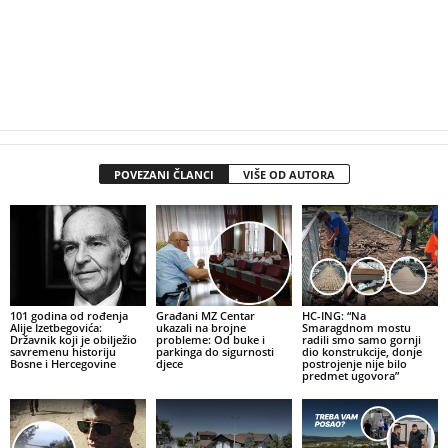
POVEZANI ČLANCI
VIŠE OD AUTORA
101 godina od rođenja
Građani MZ Centar
HC-ING: “Na
Alije Izetbegovića:
ukazali na brojne
Smaragdnom mostu
Državnik koji je obilježio
probleme: Od buke i
radili smo samo gornji
savremenu historiju
parkinga do sigurnosti
dio konstrukcije, donje
Bosne i Hercegovine
djece
postrojenje nije bilo
predmet ugovora”