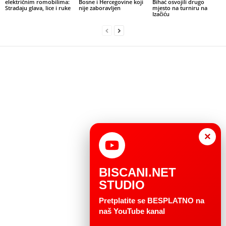
električnim romobilima:
Bosne i Hercegovine koji
Bihać osvojili drugo
Stradaju glava, lice i ruke
nije zaboravljen
mjesto na turniru na
Izačiću
×
BISCANI.NET
STUDIO
Pretplatite se BESPLATNO na
naš YouTube kanal