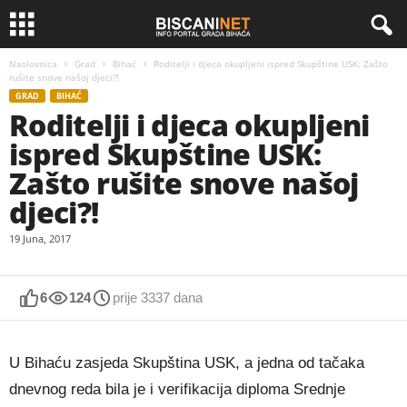
Naslovnica
Grad
Bihać
Roditelji i djeca okupljeni ispred Skupštine USK: Zašto
rušite snove našoj djeci?!
GRAD
BIHAĆ
Roditelji i djeca okupljeni
ispred Skupštine USK:
Zašto rušite snove našoj
djeci?!
19 Juna, 2017
6
124
prije 3337 dana
U Bihaću zasjeda Skupština USK, a jedna od tačaka
dnevnog reda bila je i verifikacija diploma Srednje