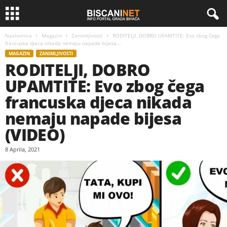
Naslovnica
Magazin
Zanimljivosti
RODITELJI, DOBRO UPAMTITE: Evo zbog čega
francuska djeca nikada nemaju napade bijesa...
MAGAZIN
ZANIMLJIVOSTI
RODITELJI, DOBRO
UPAMTITE: Evo zbog čega
francuska djeca nikada
nemaju napade bijesa
(VIDEO)
8 Aprila, 2021