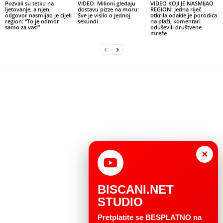
Pozvali su tetku na
VIDEO: Milioni gledaju
VIDEO KOJI JE NASMIJAO
ljetovanje, a njen
dostavu pizze na moru:
REGION: Jedna riječ
odgovor nasmijao je cijeli
Sve je visilo o jednoj
otkrila odakle je porodica
region: “To je odmor
sekundi
na plaži, komentari
samo za vas!”
oduševili društvene
mreže
×
BISCANI.NET
STUDIO
Pretplatite se BESPLATNO na