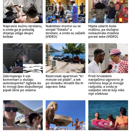
Napravio kućnu teretanu,
Nabildani momci su se
Htjela udariti boks
a onda ga je pokušaj
smijali “čistaču” u
mašinu, pa slučajno
dizanja utega skupo
teretani, a onda su zažalili
nokautirala mladića
koštao
(VIDEO)
pored sebe (VIDEO)
Zabrinjavaju li vas
Rezervisali apartman “tri
Pred hrvatskim
komentari u slučaju
minute od plaže”, a tek
navijačima izgovorio je
autostoperke? Izgleda da
po dolasku shvatili šta ih
rečenicu koja je mnoge
bi mnogi (bez dopuštenja)
zapravo čeka
razljutila, a onda je
pipali žene po sisama
uslijedio obrat koji niko
nije očekivao