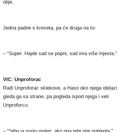
obje.
Jedna padne s kreveta, pa će druga na to:
– “Super. Hajde sad se popni, sad ima više mjesta.”
VIC: Unproforac
Radi Unproforac sklekove, a Haso oko njega obilazi
gleda ga sa strane, pa pogleda ispod njega i veli
Unproforcu:
– “*ebo ja svoju mater, ako ona tebi nije pobjegla.”