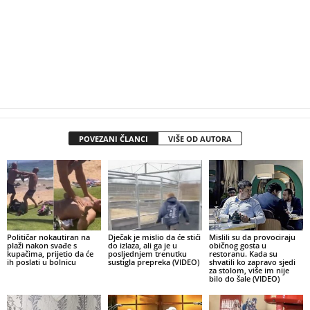
POVEZANI ČLANCI
VIŠE OD AUTORA
Političar nokautiran na
Dječak je mislio da će stići
Mislili su da provociraju
plaži nakon svađe s
do izlaza, ali ga je u
običnog gosta u
kupačima, prijetio da će
posljednjem trenutku
restoranu. Kada su
ih poslati u bolnicu
sustigla prepreka (VIDEO)
shvatili ko zapravo sjedi
za stolom, više im nije
bilo do šale (VIDEO)