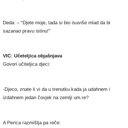
Deda: – “Djete moje, tada si bio isuviše mlad da bi
sazanao pravu istinu!”
VIC: Učeteljica objašnjava
Govori učiteljica djeci:
-Djeco, znate li vi da u trenutku kada ja udahnem i
izdahnem jedan čovjek na zemlji um.re?
A Perica razmišlja pa reče: