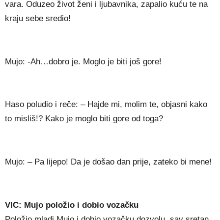
vara. Oduzeo život ženi i ljubavnika, zapalio kuću te na
kraju sebe sredio!
Mujo: -Ah…dobro je. Moglo je biti još gore!
Haso poludio i reče: – Hajde mi, molim te, objasni kako
to misliš!? Kako je moglo biti gore od toga?
Mujo: – Pa lijepo! Da je došao dan prije, zateko bi mene!
VIC: Mujo položio i dobio vozačku
Položio mladi Mujo i dobio vozačku dozvolu, sav sretan