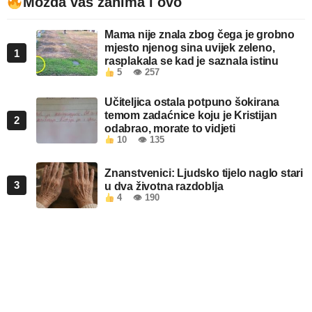
Možda vas zanima i ovo
Mama nije znala zbog čega je grobno
mjesto njenog sina uvijek zeleno,
1
rasplakala se kad je saznala istinu
5
👁 257
Učiteljica ostala potpuno šokirana
temom zadaćnice koju je Kristijan
2
odabrao, morate to vidjeti
10
👁 135
Znanstvenici: Ljudsko tijelo naglo stari
3
u dva životna razdoblja
4
👁 190