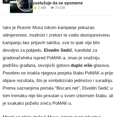
zaslužuje da se spomene
2.488 👁 70.638
Iako je Rusmir Musa tokom kampanje pokazao
odmjerenost, mudrost i zrelost te vodio dostojanstvenu
kampanju bez prljavih taktika, sve to ipak nije bilo
dovoljno za pobjedu.
Elvedin Sedić
, kandidat za
gradonačelnika ispred PoMAK-a, imao je snažniju
podršku građana, osvojivši gotovo
duplo više
glasova.
Posebno se istakla njegova posjeta štabu PoMAK-a prije
objave rezultata, što je simboliziralo jedinstvo i suradnju.
Prema saznanjima portala “Biscani.net”, Elvedin Sedić u
tom trenutku nije bio prisutan u svom izbornom štabu, ali
je svakako poželio sreću PoMAK-u.