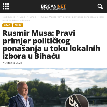
Naslovnica
Grad
Bihać
Rusmir Musa: Pravi primjer političkog ponašanja u toku
lokalnih izbora u Bihaću
GRAD
BIHAĆ
Rusmir Musa: Pravi
primjer političkog
ponašanja u toku lokalnih
izbora u Bihaću
7 Oktobra, 2024