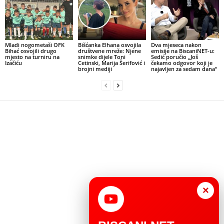
Mladi nogometaši OFK
Bišćanka Elhana osvojila
Dva mjeseca nakon
Bihać osvojili drugo
društvene mreže: Njene
emisije na BiscaniNET-u:
mjesto na turniru na
snimke dijele Toni
Sedić poručio „Još
Izačiću
Cetinski, Marija Šerifović i
čekamo odgovor koji je
brojni mediji
najavljen za sedam dana“
×