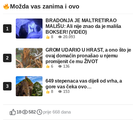
Možda vas zanima i ovo
BRADONJA JE MALTRETIRAO
MALIŠU: Ali nije znao da je mališa
1
BOKSER! (VIDEO)
8
👁 20.093
GROM UDARIO U HRAST, a ono što je
ovaj domaćin pronašao u njemu
2
promijenit će mu ŽIVOT
6
👁 136
649 stepenaca vas dijeli od vrha, a
3
gore vas čeka ovo…
8
👁 153
18
582
prije 668 dana