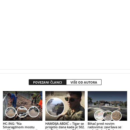
POVEZANI ČLANCI
VIŠE OD AUTORA
HC-ING: “Na
HAMDIJA ABDIĆ – Tigar se
Bihać pred novim
Smaragdnom mostu
prisjetio dana kada je 502.
radovima: završava se