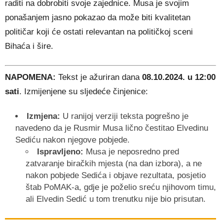
raditi na dobrobiti svoje zajednice. Musa je svojim
ponašanjem jasno pokazao da može biti kvalitetan
političar koji će ostati relevantan na političkoj sceni
Bihaća i šire.
NAPOMENA:
Tekst je ažuriran dana
08.10.2024. u 12:00
sati
. Izmijenjene su sljedeće činjenice:
Izmjena:
U ranijoj verziji teksta pogrešno je
navedeno da je Rusmir Musa lično čestitao Elvedinu
Sediću nakon njegove pobjede.
Ispravljeno:
Musa je neposredno pred
zatvaranje biračkih mjesta (na dan izbora), a ne
nakon pobjede Sedića i objave rezultata, posjetio
štab PoMAK-a, gdje je poželio sreću njihovom timu,
ali Elvedin Sedić u tom trenutku nije bio prisutan.