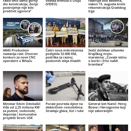
radili smo samo gornji
viteška krenula u Oluju
raskrižje kod Bedema,
dio konstrukcije, donje
(VIDEO)
nakon 15. augusta kreće
postrojenje nije bilo
rekonstrukcija Gradskog
predmet ugovora”
trga
ARAS Production
Četiri nova mikrobiznisa
Sedić dočekao učesnike
nastavlja rast: Otvoren
podijelila 32.000 KM,
Krajiškog moto-
konkurs za nove CNC
podrška za razvoj
maratona: „Čuvate istinu
operatere u Bihaću
poslovnih ideja mladih
o borbi i žrtvi naših
branilaca“
Ministar Edvin Odobašić:
Porast povreda djece na
General Izet Nanić: Heroj
Više od 2,25 miliona KM
električnim romobilima:
Bosne i Hercegovine koji
za puteve, vodovode,
Stradaju glava, lice i ruke
nije zaboravljen
deponije i komunalne
projekte širom USK