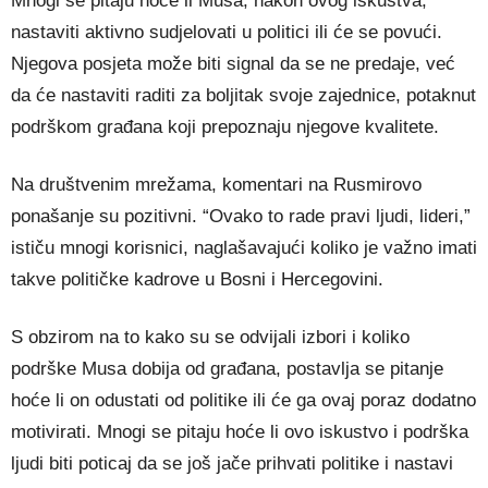
Mnogi se pitaju hoće li Musa, nakon ovog iskustva,
nastaviti aktivno sudjelovati u politici ili će se povući.
Njegova posjeta može biti signal da se ne predaje, već
da će nastaviti raditi za boljitak svoje zajednice, potaknut
podrškom građana koji prepoznaju njegove kvalitete.
Na društvenim mrežama, komentari na Rusmirovo
ponašanje su pozitivni. “Ovako to rade pravi ljudi, lideri,”
ističu mnogi korisnici, naglašavajući koliko je važno imati
takve političke kadrove u Bosni i Hercegovini.
S obzirom na to kako su se odvijali izbori i koliko
podrške Musa dobija od građana, postavlja se pitanje
hoće li on odustati od politike ili će ga ovaj poraz dodatno
motivirati. Mnogi se pitaju hoće li ovo iskustvo i podrška
ljudi biti poticaj da se još jače prihvati politike i nastavi