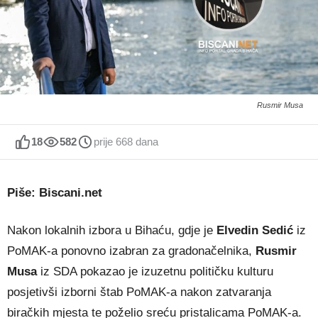
Rusmir Musa
18
582
prije 668 dana
Piše: Biscani.net
Nakon lokalnih izbora u Bihaću, gdje je
Elvedin Sedić
iz
PoMAK-a ponovno izabran za gradonačelnika,
Rusmir
Musa
iz SDA pokazao je izuzetnu političku kulturu
posjetivši izborni štab PoMAK-a nakon zatvaranja
biračkih mjesta te poželio sreću pristalicama PoMAK-a.