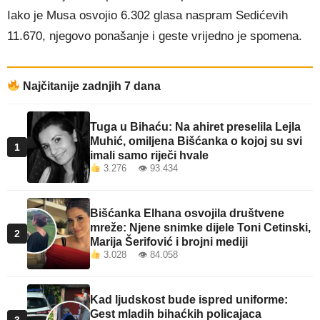
Iako je Musa osvojio 6.302 glasa naspram Sedićevih
11.670, njegovo ponašanje i geste vrijedno je spomena.
Najčitanije zadnjih 7 dana
Tuga u Bihaću: Na ahiret preselila Lejla
Muhić, omiljena Bišćanka o kojoj su svi
1
imali samo riječi hvale
3.276 👁 93.434
Bišćanka Elhana osvojila društvene
mreže: Njene snimke dijele Toni Cetinski,
2
Marija Šerifović i brojni mediji
3.028 👁 84.058
Kad ljudskost bude ispred uniforme:
Gest mladih bihaćkih policajaca
3