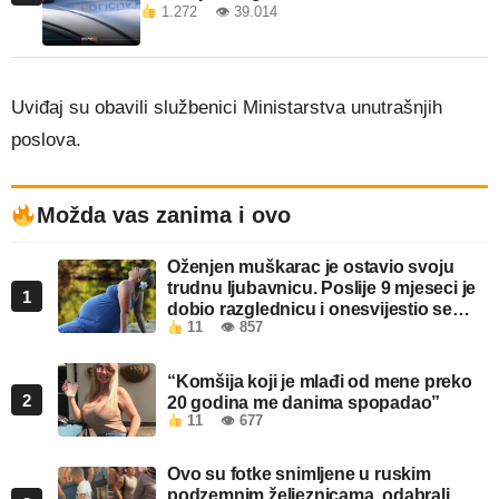
1.272 👁 39.014
Uviđaj su obavili službenici Ministarstva unutrašnjih
poslova.
Možda vas zanima i ovo
Oženjen muškarac je ostavio svoju
trudnu ljubavnicu. Poslije 9 mjeseci je
1
dobio razglednicu i onesvijestio se
11
👁 857
kada je pročitao šta piše!
“Komšija koji je mlađi od mene preko
2
20 godina me danima spopadao”
11
👁 677
Ovo su fotke snimljene u ruskim
podzemnim željeznicama, odabrali