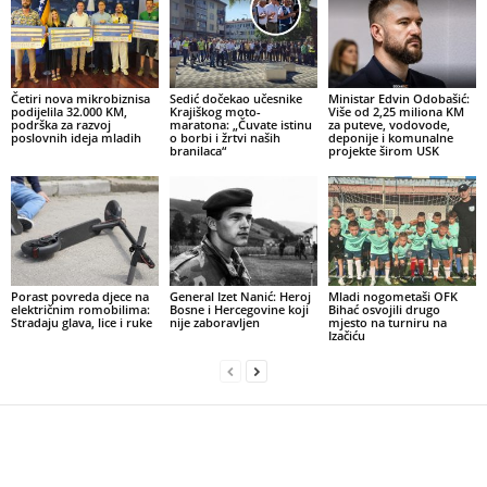
Četiri nova mikrobiznisa
Sedić dočekao učesnike
Ministar Edvin Odobašić:
podijelila 32.000 KM,
Krajiškog moto-
Više od 2,25 miliona KM
podrška za razvoj
maratona: „Čuvate istinu
za puteve, vodovode,
poslovnih ideja mladih
o borbi i žrtvi naših
deponije i komunalne
branilaca“
projekte širom USK
Porast povreda djece na
General Izet Nanić: Heroj
Mladi nogometaši OFK
električnim romobilima:
Bosne i Hercegovine koji
Bihać osvojili drugo
Stradaju glava, lice i ruke
nije zaboravljen
mjesto na turniru na
Izačiću