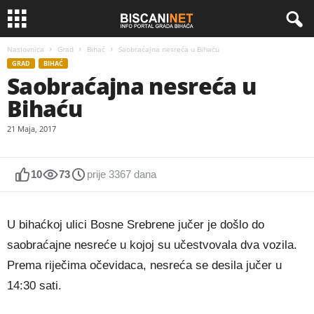
Naslovnica
Grad
Bihać
Saobraćajna nesreća u Bihaću
GRAD
BIHAĆ
Saobraćajna nesreća u
Bihaću
21 Maja, 2017
10
73
prije 3367 dana
U bihaćkoj ulici Bosne Srebrene jučer je došlo do
saobraćajne nesreće u kojoj su učestvovala dva vozila.
Prema riječima očevidaca, nesreća se desila jučer u
14:30 sati.