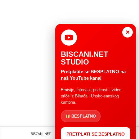
×
BISCANI.NET
STUDIO
Pretplatite se BESPLATNO na
naš YouTube kanal
Emisije, intervjui, podcasti i video
priče iz Bihaća i Unsko-sanskog
kantona.
BESPLATNO
BISCANI.NET
Impressum
Uvjeti korištenja
PRETPLATI SE BESPLATNO