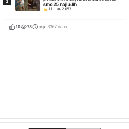
3
smo 25 najluđih
11
👁 2.053
10
73
prije 3367 dana