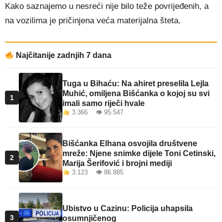
Kako saznajemo u nesreći nije bilo teže povrijeđenih, a
na vozilima je pričinjena veća materijalna šteta.
Najčitanije zadnjih 7 dana
Tuga u Bihaću: Na ahiret preselila Lejla
Muhić, omiljena Bišćanka o kojoj su svi
1
imali samo riječi hvale
3.366 👁 95.547
Bišćanka Elhana osvojila društvene
mreže: Njene snimke dijele Toni Cetinski,
2
Marija Šerifović i brojni mediji
3.123 👁 86.885
Ubistvo u Cazinu: Policija uhapsila
3
osumnjičenog