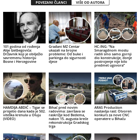
POVEZANI ČLANCI
VIŠE OD AUTORA
101 godina od rođenja
Građani MZ Centar
HC-ING: “Na
Alije Izetbegovića:
ukazali na brojne
Smaragdnom mostu
Državnik koji je obilježio
probleme: Od buke i
radili smo samo gornji
savremenu historiju
parkinga do sigurnosti
dio konstrukcije, donje
Bosne i Hercegovine
djece
postrojenje nije bilo
predmet ugovora”
HAMDIJA ABDIĆ – Tigar se
Bihać pred novim
ARAS Production
prisjetio dana kada je 502.
radovima: završava se
nastavlja rast: Otvoren
viteška krenula u Oluju
raskrižje kod Bedema,
konkurs za nove CNC
(VIDEO)
nakon 15. augusta kreće
operatere u Bihaću
rekonstrukcija Gradskog
trga